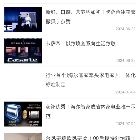
新鲜、口感、营养均如初！卡萨帝冰箱获
撒贝宁点赞
2024-06-22
卡萨帝：以致境套系向生活致敬
2024-06-22
行业首个!海尔智家牵头家电家居一体化
标准制定
2024-07-04
获评优秀！海尔智家成省内家电业唯一示
范
2024-07-04
台风要稳吹风要柔！00后模特刘怡菲：