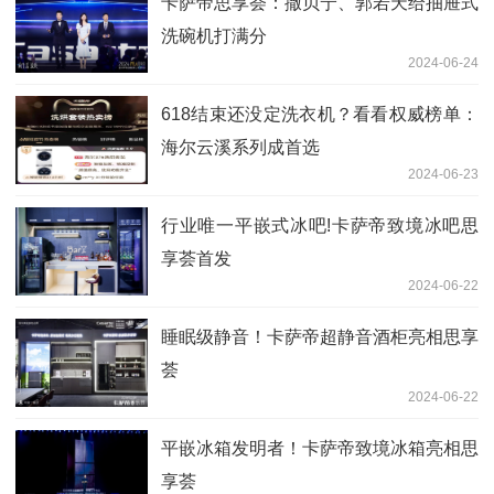
卡萨帝思享荟：撒贝宁、郭若天给抽屉式
洗碗机打满分
2024-06-24
618结束还没定洗衣机？看看权威榜单：
海尔云溪系列成首选
2024-06-23
行业唯一平嵌式冰吧!卡萨帝致境冰吧思
享荟首发
2024-06-22
睡眠级静音！卡萨帝超静音酒柜亮相思享
荟
2024-06-22
平嵌冰箱发明者！卡萨帝致境冰箱亮相思
享荟