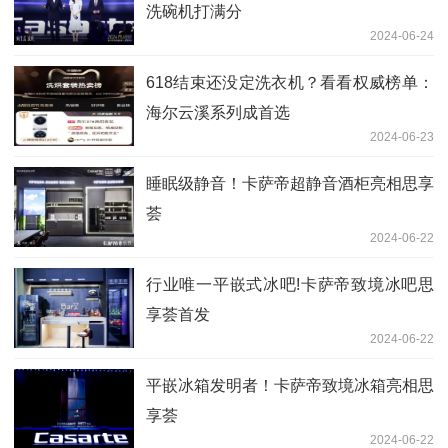
洗碗机打满分
2024-06-24
618结束还没定洗衣机？看看权威榜单：
海尔云溪系列成首选
2024-06-23
睡眠级静音！卡萨帝超静音酒柜亮相思享
荟
2024-06-22
行业唯一平嵌式冰吧!卡萨帝致境冰吧思
享荟首发
2024-06-22
平嵌冰箱发明者！卡萨帝致境冰箱亮相思
享荟
2024-06-22