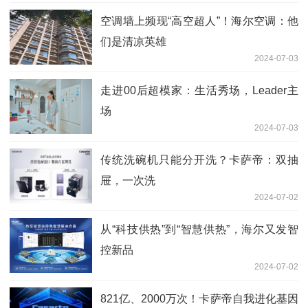
空调墙上频现“高空超人”！海尔空调：他
们是清凉英雄
2024-07-03
走进00后超模家：生活秀场，Leader主
场
2024-07-03
传统洗碗机只能分开洗？卡萨帝：双抽
屉，一次洗
2024-07-02
从“科技供热”到“智慧供热”，海尔又发智
控新品
2024-07-02
821亿、2000万次！卡萨帝自我进化基因