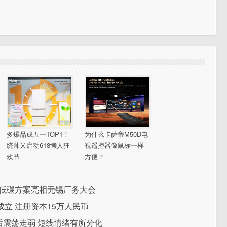
多爆品成五一TOP1！
为什么卡萨帝M50D电
统帅又启动618懒人狂
视遥控器像鼠标一样
欢节
方便？
慧低碳方案亮相无锡厂务大会
立 注册资本15万人民币
后震荡走弱 短线情绪有所分化