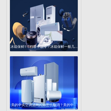
冰箱保鲜1-7档哪个最冷？冰箱保鲜一般几...
美的中央空调滤网闪烁怎么取消？美的中...