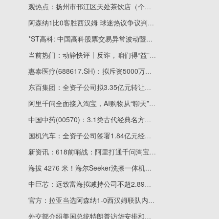
观热点：扬州市邗江区天处茶饮店（个体工商户）成立 注册资本5万人民币
阿森纳1比0客胜西汉姆 球迷热议争议判罚与争冠形势
*ST高科: 中国高科股票交易异常波动暨风险提示公告 焦点简讯
当前热门：动静快评丨反诈，咱们得“益”起上心
惠泰医疗(688617.SH)：拟斥资5000万元至1亿元回购股份|当前热议
东百集团：全资子公司拟3.35亿元转让烜达丰胜100%股权 最新
阿里千问全面接入淘宝，AI购物从“聊天”迈入“办事”时代_快看点
中国中药(00570)：3.1类古代经典名方中药复方制剂-芍药甘草汤颗粒及桃核承气汤颗粒获批上市 观点
国机汽车：全资子公司签署1.84亿元经营合同_速递
新资讯：618前哨战：阿里打通千问淘宝，AI电商竞争加速
海拔 4276 米！海尔Seeker洗擦一体机硬核清洁守护科研净土
中巨芯：远致富海拟减持公司不超2.89%股份 当前热讯
官方：拉亚当选阿森纳1-0西汉姆联队内最佳球员 短讯
外交部介绍美国总统特朗普访华安排和中方期待