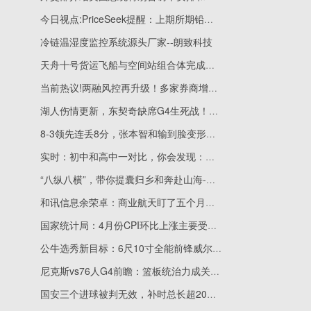
今日视点:PriceSeek提醒：上期所期铅库存增加 铅价影响分析
冷链温湿度监控系统源头厂家--朗致科技
天舟十号货运飞船与空间站组合体完成交会对接
当前热议!两融风控再升级！多家券商增设“即时平仓线”，部分要求半天完成补仓
湖人伤情更新，东契奇缺席G4生死战！雷霆剑指横扫老詹必夺冠铁律
8-3领先连丢8分，张本智和输到脸变形！赛后沮丧发声，日媒也怂了 每日信息
实时：初中和高中一对比，你会发现：初中成绩好，高中掉队的概率真不小
“八纵八横”，带你提囊归乡和奔赴山海-每日精选
和讯信息余荣卓：商业航天盯了五个月，逻辑在兑现
国家统计局：4月份CPI环比上涨主要受能源和出行服务价格上涨影响-速讯
公牛选秀新目标：6尺10寸全能前锋威尔逊 观点
尼克斯vs76人G4前瞻：篮板统治力成关键，维拉诺瓦三将战旧地
国安三个进球被判无效，补时总长超20分钟，海港与国安这场2比2充满戏剧性|每日热议