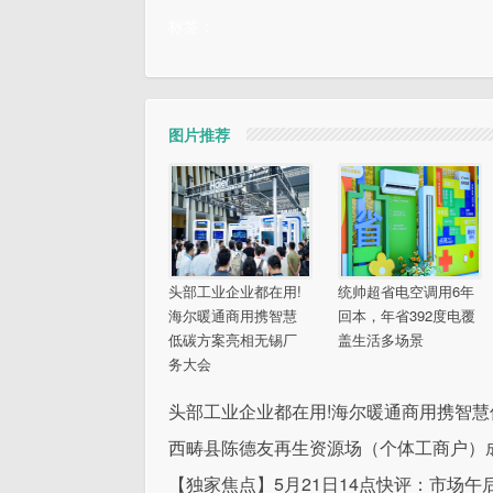
标签：
图片推荐
头部工业企业都在用!
统帅超省电空调用6年
海尔暖通商用携智慧
回本，年省392度电覆
低碳方案亮相无锡厂
盖生活多场景
务大会
头部工业企业都在用!海尔暖通商用携智
西畴县陈德友再生资源场（个体工商户）成
【独家焦点】5月21日14点快评：市场午