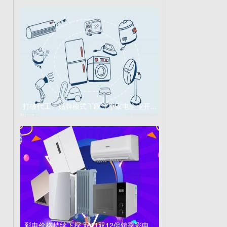
打破代工、贴牌模式！欧洲小家电企业开...
彩电价格持续下探 双11双12促销季彩电...