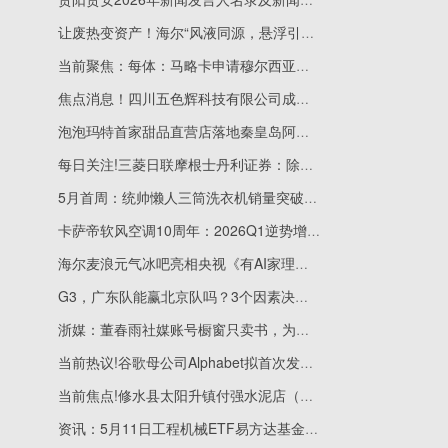
让废热变资产！海尔“风液同源，悬浮引领”全场景方案破解AIDC散热难题
当前聚焦：每体：马略卡申请穆尔西亚强制破产并要求撤换管理层
焦点消息！四川五色辉科技有限公司成立 注册资本500万人民币
泡泡玛特首家甜品直营店落地秦皇岛阿那亚 此前全国已开设21家快闪店
每日关注!三菱日联摩根士丹利证券：除非美国暗示联合干预 否则美元有望走强
5月首周：统帅懒人三筒洗衣机销量突破45万台
卡萨帝软风空调10周年：2026Q1逆势增长
海尔麦浪元气冰吧亮相央视《有AI家理人》
G3，广东队能赢北京队吗？3个因素决定胜负走向
浙媒：董春雨社媒账号橱窗只卖书，为卖出50多本《毛选》自豪-信息
当前热议!谷歌母公司Alphabet拟首次发行日元债券以支持AI支出
当前焦点!修水县太阳升镇付强水泥店（个体工商户）成立 注册资本20万人民币
资讯：5月11日工程机械ETF易方达基金份额减少600万份，重仓股潍柴动力、徐工机械、三一重工