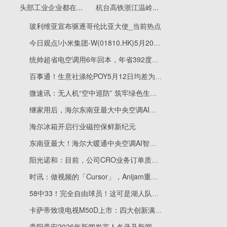
头部工业企业都在...
杭台高铁浙江温岭...
玻利维亚宣布驱逐哥伦比亚大使_当前热点
今日观点!小米集团-W(01810.HK)5月20日耗资9999.6万港元回购331.86万股
统帅超省电空调用6年回本，年省392度电覆盖生活多场景
百事通！生意社涤纶POY5月12日均差为-38.75元/吨 由负向缩小重新扩大
微速讯：无人机“空中巡防” 筑牢绿色生态屏障
继家用后，海尔东南亚最大中央空调AI智能体工厂动工
海尔冰箱开启行业磁控保鲜新纪元
东南亚最大！海尔大暖通中央空调AI智能体制造基地奠基
阳光诺和：目前，公司CRO业务订单质量已呈现改善趋势
时讯：做视频的「Cursor」，Anijam重写动画创作流程丨涌现新项目
58中33！完全自由球员！这可是湖人队史第一射手_每日热门
卡萨帝致境电视M50D上市：四大创新满足影院级体验!
贵阳贵安2026年新闻发言人名录及新闻发布工作机构电话 焦点讯息