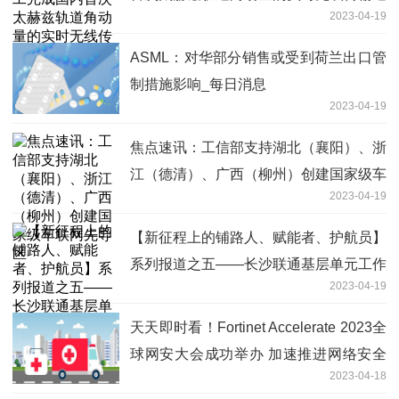
2023-04-19
信实验|今日热讯
ASML：对华部分销售或受到荷兰出口管
制措施影响_每日消息
2023-04-19
焦点速讯：工信部支持湖北（襄阳）、浙
江（德清）、广西（柳州）创建国家级车
2023-04-19
联网先导区
【新征程上的铺路人、赋能者、护航员】
系列报道之五——长沙联通基层单元工作
2023-04-19
人员曾海水跳湖施救落水儿童-资讯
天天即时看！Fortinet Accelerate 2023全
球网安大会成功举办 加速推进网络安全
2023-04-18
行业融合与整合