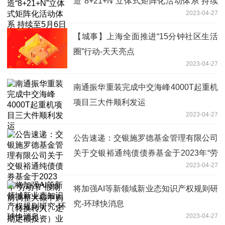
造“8+21+N”立体式矩阵化活动体系 持续
2023-04-27
至5月6日
【城事】上海全面推进“15分钟社区生活
圈”行动-天天亮点
2023-04-27
南通振华重装完成中交海峰4000T起重机
项目三大件顺利发运
2023-04-27
公告速递：交银施罗德基金管理有限公司
关于交银裕通纯债债券基金于2023年“劳
2023-04-27
动节”假期前调整大额申购（转换转入、
定期定额投资）业务限额_全球要闻
将加强AI等新领域新业态知识产权规则研
究-环球快消息
2023-04-27