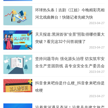
环球热头条丨吉剧《江姐》今晚精彩亮相
河北戏曲舞台！快随记者先睹为快
2023-04-27
天天报道:黑洞首张“全景”照取得哪些重大
突破？看完这32个问答就懂了
2023-04-27
坚持问题导向 强化源头治理 切实筑牢安
全生产坚固防线 县专业安全生产委员会
2023-04-27
工作会召开 王翀讲话
抖音拿来吧你是什么梗_抖音拿来吧你是
啥梗
2023-04-27
沿着黄河遇见齐河！沿黄县共建文旅产