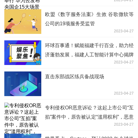
化解决方案
欧盟《数字服务法案》生效 谷歌微软等
公司的19项服务受监管
2023-04-27
环球百事通！赋能福建千行百业，助力经
济蓬勃发展，福建人工智能计算中心揭牌
2023-04-27
成立
直击东部战区练兵备战现场
2023-04-27
专利侵权OR恶意诉讼？这起上市公司“互
掐”案件中，原告被认定“滥用权利”，恶意
2023-04-27
诉讼