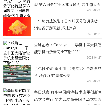
型 第六届数字中国建设峰会·云生态大会·
2023-04-27
数字教育论坛在福州举办|环球快看点
十年努力成泡影！日本航天器登月失败：
消失得无影无踪 环球速递
2023-04-27
全球热点！Canalys：一季度中国大陆智
能手机出货量同比下滑 11%
2023-04-27
形色随心崭新江湖 《剑网3》全新资料
片“群侠万变”震撼公测
2023-04-27
每日观察!数字中国|数字技术应用创新生
态大会举行 华为云发布央国企15大场景
2023-04-27