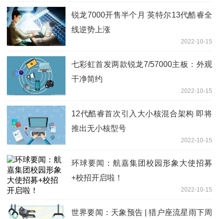
锐龙7000开售半个月 英特尔13代酷睿全
线逆势上涨
2022-10-15
七彩虹首发两款锐龙7/57000主板：外观
干净简约
2022-10-15
12代酷睿首次引入大小核混合架构 即将
推出无小核型号
2022-10-15
环球要闻：航嘉集团校园形象大使招募
+校招开启啦！
2022-10-15
世界要闻：天象预告 | 猎户座流星雨下周