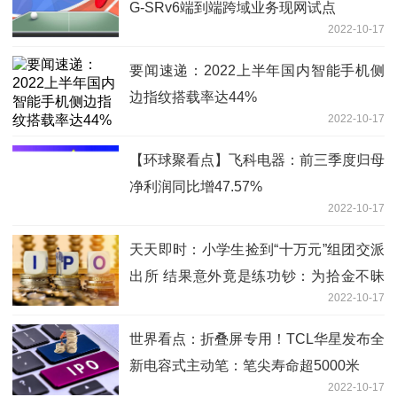
G-SRv6端到端跨域业务现网试点
2022-10-17
要闻速递：2022上半年国内智能手机侧
边指纹搭载率达44%
2022-10-17
【环球聚看点】飞科电器：前三季度归母
净利润同比增47.57%
2022-10-17
天天即时：小学生捡到“十万元”组团交派
出所 结果意外竟是练功钞：为拾金不昧
2022-10-17
精神赞
世界看点：折叠屏专用！TCL华星发布全
新电容式主动笔：笔尖寿命超5000米
2022-10-17