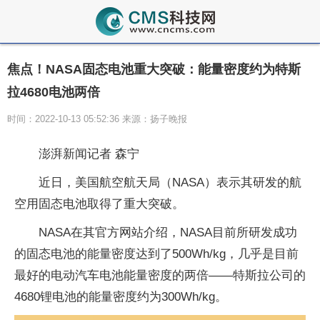
焦点！NASA固态电池重大突破：能量密度约为特斯
拉4680电池两倍
时间：2022-10-13 05:52:36 来源：扬子晚报
澎湃新闻记者 森宁
近日，美国航空航天局（NASA）表示其研发的航
空用固态电池取得了重大突破。
NASA在其官方网站介绍，NASA目前所研发成功
的固态电池的能量密度达到了500Wh/kg，几乎是目前
最好的电动汽车电池能量密度的两倍——特斯拉公司的
4680锂电池的能量密度约为300Wh/kg。