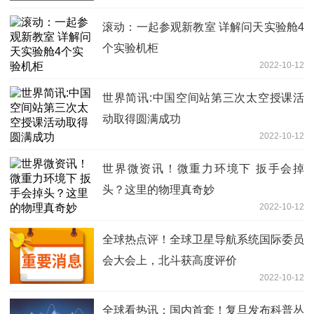
滚动：一起参观新教室 详解问天实验舱4
个实验机柜
2022-10-12
世界简讯:中国空间站第三次太空授课活
动取得圆满成功
2022-10-12
世界微资讯！微重力环境下 扳手会掉
头？这里的物理真奇妙
2022-10-12
全球热点评！全球卫星导航系统国际委员
会大会上，北斗获高度评价
2022-10-12
全球看热讯：国内首套！复旦发布科普丛