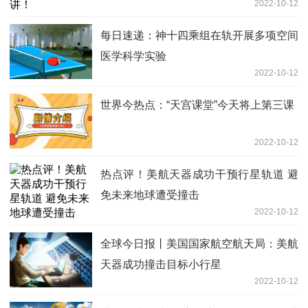
2022-10-12
每日速递：神十四乘组在轨开展多项空间
医学科学实验
2022-10-12
世界今热点：“天宫课堂”今天将上第三课
2022-10-12
热点评！美航天器成功干预行星轨道 避
免未来地球遭受撞击
2022-10-12
全球今日报丨美国国家航空航天局：美航
天器成功撞击目标小行星
2022-10-12