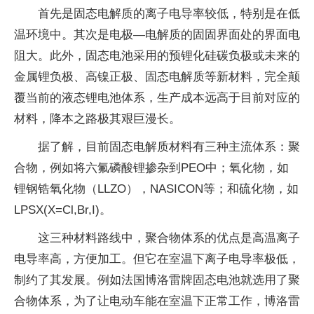
首先是固态电解质的离子电导率较低，特别是在低
温环境中。其次是电极—电解质的固固界面处的界面电
阻大。此外，固态电池采用的预锂化硅碳负极或未来的
金属锂负极、高镍正极、固态电解质等新材料，完全颠
覆当前的液态锂电池体系，生产成本远高于目前对应的
材料，降本之路极其艰巨漫长。
据了解，目前固态电解质材料有三种主流体系：聚
合物，例如将六氟磷酸锂掺杂到PEO中；氧化物，如
锂钢锆氧化物（LLZO），NASICON等；和硫化物，如
LPSX(X=Cl,Br,I)。
这三种材料路线中，聚合物体系的优点是高温离子
电导率高，方便加工。但它在室温下离子电导率极低，
制约了其发展。例如法国博洛雷牌固态电池就选用了聚
合物体系，为了让电动车能在室温下正常工作，博洛雷