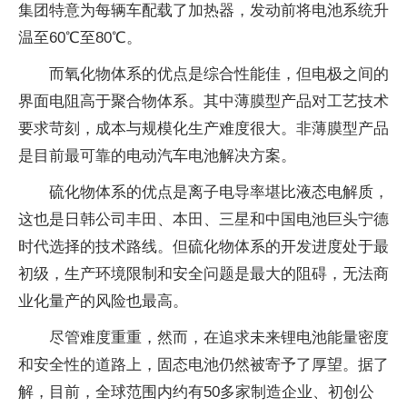
集团特意为每辆车配载了加热器，发动前将电池系统升
温至60℃至80℃。
而氧化物体系的优点是综合性能佳，但电极之间的
界面电阻高于聚合物体系。其中薄膜型产品对工艺技术
要求苛刻，成本与规模化生产难度很大。非薄膜型产品
是目前最可靠的电动汽车电池解决方案。
硫化物体系的优点是离子电导率堪比液态电解质，
这也是日韩公司丰田、本田、三星和中国电池巨头宁德
时代选择的技术路线。但硫化物体系的开发进度处于最
初级，生产环境限制和安全问题是最大的阻碍，无法商
业化量产的风险也最高。
尽管难度重重，然而，在追求未来锂电池能量密度
和安全性的道路上，固态电池仍然被寄予了厚望。据了
解，目前，全球范围内约有50多家制造企业、初创公