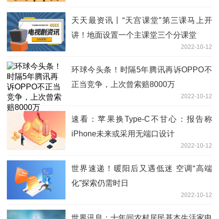
天天最资讯丨“天宫课堂”第三课马上开
讲！地面设置一个主课堂三个分课堂
2022-10-12
环球今头条！时隔5年腾讯再诉OPPO不
正当竞争，上次曾索赔8000万
2022-10-12
速看：苹果换Type-C不甘心：报告称
iPhone未来或采用无端口设计
2022-10-12
世界速递！暖阳后又遇低迷 空调“高端
化”探索仍需时日
2022-10-12
世界讯息：十年间农村居民基本生活家电