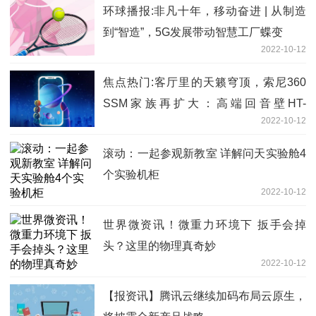
环球播报:非凡十年，移动奋进 | 从制造
到“智造”，5G发展带动智慧工厂蝶变
2022-10-12
焦点热门:客厅里的天籁穹顶，索尼360
SSM家族再扩大：高端回音壁HT-
2022-10-12
A5000、HT-A3000新品上市
滚动：一起参观新教室 详解问天实验舱4
个实验机柜
2022-10-12
世界微资讯！微重力环境下 扳手会掉
头？这里的物理真奇妙
2022-10-12
【报资讯】腾讯云继续加码布局云原生，