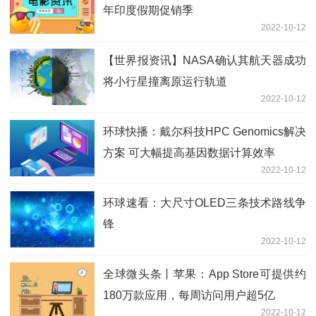
年印度假期促销季
2022-10-12
【世界报资讯】NASA确认其航天器成功
将小行星撞离原运行轨道
2022-10-12
环球快播：戴尔科技HPC Genomics解决
方案 可大幅提高基因数据计算效率
2022-10-12
环球速看：大尺寸OLED三条技术路线争
锋
2022-10-12
全球微头条丨苹果：App Store可提供约
180万款应用，每周访问用户超5亿
2022-10-12