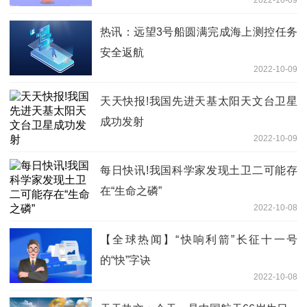
2022-10-09
热讯：远望3号船圆满完成海上测控任务
安全返航
2022-10-09
天天快报!我国先进天基太阳天文台卫星
成功发射
2022-10-09
每日快讯!我国科学家发现土卫二可能存
在“生命之磷”
2022-10-08
【全球热闻】“快响利箭”长征十一号
的“快”字诀
2022-10-08