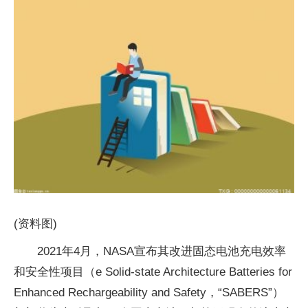
(资料图)
2021年4月，NASA宣布其改进固态电池充电效率
和安全性项目（e Solid-state Architecture Batteries for
Enhanced Rechargeability and Safety，“SABERS”）