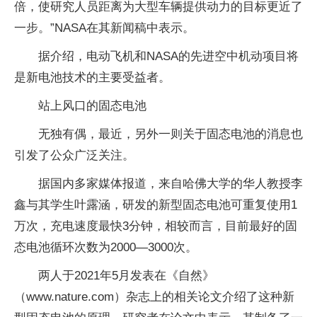
倍，使研究人员距离为大型车辆提供动力的目标更近了
一步。”NASA在其新闻稿中表示。
据介绍，电动飞机和NASA的先进空中机动项目将
是新电池技术的主要受益者。
站上风口的固态电池
无独有偶，最近，另外一则关于固态电池的消息也
引发了公众广泛关注。
据国内多家媒体报道，来自哈佛大学的华人教授李
鑫与其学生叶露涵，研发的新型固态电池可重复使用1
万次，充电速度最快3分钟，相较而言，目前最好的固
态电池循环次数为2000—3000次。
两人于2021年5月发表在《自然》
（www.nature.com）杂志上的相关论文介绍了这种新