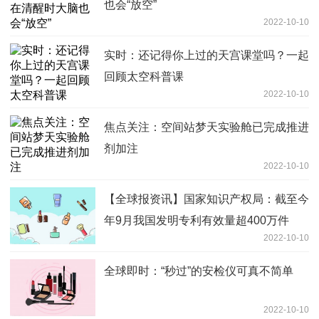
也会“放空”
2022-10-10
实时：还记得你上过的天宫课堂吗？一起
回顾太空科普课
2022-10-10
焦点关注：空间站梦天实验舱已完成推进
剂加注
2022-10-10
【全球报资讯】国家知识产权局：截至今
年9月我国发明专利有效量超400万件
2022-10-10
全球即时：“秒过”的安检仪可真不简单
2022-10-10