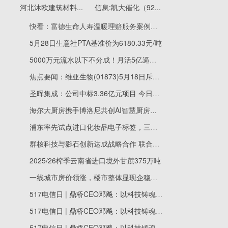
河北沐欧建筑材料...
信息:凯大催化（92...
快看：富德生命人寿温暖理赔服务案例：客户退保前夕被劝止，确诊重疾后获赔10万元
5月28日生意社PTA基准价为6180.33元/吨
5000万元流水以下不分成！月活5亿逼近天花板 微信小游戏向“长青”要增长
焦点要闻：维亚生物(01873)5月18日斥资86.2万港元回购61.4万股
圣晖集成：公司中标3.36亿元项目 今日快看
海尔大厨房携手博洛尼共创AI智慧厨房发布
浦东率先试点进口化妆品电子标签，三折叠浓缩成一张码，企业和消费者都方便 每日速看
群核科技与影石创新达成战略合作 联合打造新一代空间重建解决方案-最新快讯
2025/26榨季云南省进口境外甘蔗375万吨
一线城市房价领涨，楼市整体显现企稳信号 观焦点
517电信日 | 鼎桥CEO邓飚：以科技铸魂强复原之力，筑就坚不可摧的“数字生命线”
517电信日 | 鼎桥CEO邓飚：以科技铸魂强复原之力，筑就坚不可摧的“数字生命线”
517电信日 | 鼎桥CEO邓飚：以科技铸魂强复原之力，筑就坚不可摧的“数字生命线”