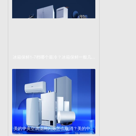
冰箱保鲜1-7档哪个最冷？冰箱保鲜一般几...
美的中央空调滤网闪烁怎么取消？美的中...