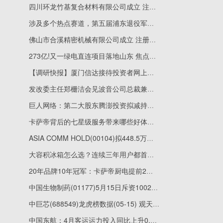
四川环龙竹基复合材料有限公司成立 注册资本1000万人民币-新视野
涉及多个热点赛道，第五届浦东退役军人创业创新大赛收官
佛山市合溪精密机械有限公司成立 注册资本100万人民币
273亿!又一绿电直连项目落地山东 焦点精选
【调研快报】厦门信达接待投资者网上提问调研 精选
发改委主任郑栅洁会见波音公司总裁兼首席执行官奥特伯格
巨人网络：第二大股东腾澎投资拟减持公司股份不超5680.7万股
卡萨帝背后的七星级服务带来哪些好体验？
ASIA COMM HOLD(00104)拟448.5万英镑出售英国物业_每日讯息
大容积冰箱怎么选？连续三年用户都首选海尔和悦冰箱
20年品牌10年冠军：卡萨帝厨电提前2秒调火，防溢锅
中国生物制药(01177)5月15日斥资1002.69万港元回购187万股-即时看
中巨芯(688549)龙虎榜数据(05-15) 观天下
中国东航：4月客运运力投入同比上升0.84%