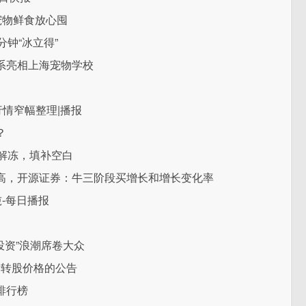
宠物鲜食放心囤
钟“冰立得”
系亮相上海宠物学校
行情窄幅整理|播报
？
解冻，填补空白
高，开源证券：牛三阶段买增长和增长变化率
吨-每日播报
动投资”浪潮席卷大众
债转股价格的公告
排行榜