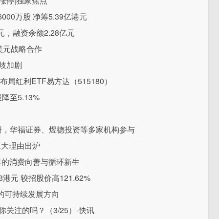
涨停|独家焦点
000万股 净筹5.39亿港元
元，融资余额2.28亿元
万美元战略合作
歧加剧
布局红利ETF易方达（515180）
至5.13%
研，华福证券、煜德投资等多家机构参与
五大理由出炉
用里的消费向善与循环新生
3港元 较招股价高121.62%
的可持续发展方向
关注的吗？（3/25）-快讯