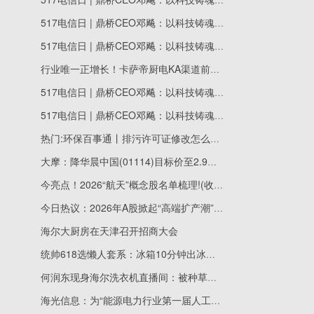
517电信日 | 鼎桥CEO邓飚：以科技铸魂强复原之力，筑就坚不可摧的“数字生命线”
517电信日 | 鼎桥CEO邓飚：以科技铸魂强复原之力，筑就坚不可摧的“数字生命线”
行业唯一正增长！卡萨帝厨电KA渠道前4月收入增37%
517电信日 | 鼎桥CEO邓飚：以科技铸魂强复原之力，筑就坚不可摧的“数字生命线”
517电信日 | 鼎桥CEO邓飚：以科技铸魂强复原之力，筑就坚不可摧的“数字生命线”
热门:环保百事通丨排污许可证修改怎么选？3个模块一次讲清！
大摩：降华晨中国(01114)目标价至2.9港元 评级“与大市同步”
今亮点！2026“航天”概念股名单梳理!(收藏)
今日热议：2026年A股掀起“高端扩产潮” AI与新能源领跑
海尔大厨房在天津召开招商大会
统帅618选懒人套系：冰箱10分钟出冰，厨电一机搞定蒸煮烹炸
何润东现身海尔洗衣机直播间：被种草云溪5.0
海光信息：为“能源电力行业第一届人工智能创新研发交流活动”提供算力支撑