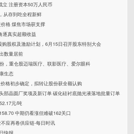
立 注册资本50万人民币
，从存到吃全程新鲜
焦炭价格 煤焦市场获支撑
角逐真实超额收益
准H股购股权及激励计划，6月15日召开股东特别大会
出数量居前
0万份，重仓股迈瑞医疗、联影医疗、爱尔眼科
康生态
价转让价格初步确定，拟转让股份获全额认购
头部晶圆厂奖项及新订单 碳化硅衬底抛光液落地批量订单
.17元/吨
8.70 中期仍看涨但难破162关口
不应再卷供应链-每日时讯
日快报