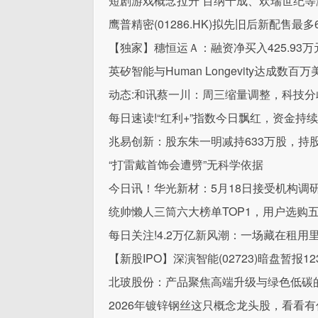
短剧游戏概念拉升 百纳千成、欢瑞世纪等
鹰普精密(01286.HK)拟先旧后新配售最多6
【独家】穗恒运Ａ：融资净买入425.93万
英矽智能与Human Longevity达成数百
动态:和讯蔡一川：周三缩量调整，科技分
每日速读!“红利+”指数今日飘红，资金持续
兆易创新：股东朱一明减持633万股，持股降
“打雷戴首饰会遭劈”无科学依据
今日讯！华光新材：5月18日接受机构调
统帅懒人三筒六大榜单TOP1，用户选购
每日关注!4.2万亿新风潮：一场藏在租
【新股IPO】深演智能(02723)暗盘暂报12
北玻股份：产品聚焦高端升级与绿色低碳
2026年镀锌钢丝这只概念龙头股，看看有你