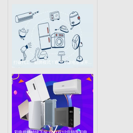
打破代工、贴牌模式！欧洲小家电企业开...
彩电价格持续下探 双11双12促销季彩电...