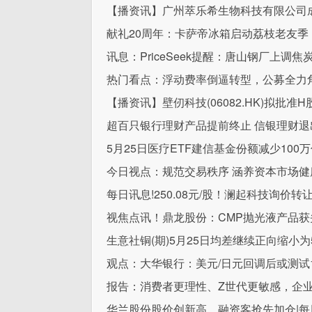
【播资讯】广州萃乐希生物科技有限公司成
献礼20周年：卡萨帝冰箱启动荔枝老友季
讯息：PriceSeek提醒：唐山钢厂上调
热门看点：浮动费率倒逼转型，公募全力
【播资讯】壁仞科技(06082.HK)拟批
超百只银行理财产品提前终止 信银理财退
5月25日医疗ETF建信基金份额减少10
今日视点：规范交易秩序 涵养资本市场健
每日讯息!250.08元/股！澜起科技询
视焦点讯！鼎龙股份：CMP抛光液产品获
生意社铜(期)5月25日均差继续正向缩小为52
观点：大华银行：美元/日元回调后或测试15
报告：消费者更理性、Z世代更敏感，企业
华兰股份股价创新高，融资客抢先加仓|每