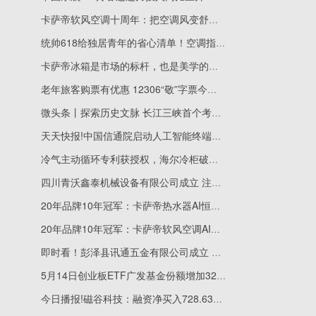
卡萨帝软风空调十周年：把空调风变舒适、变健康
统帅618给独居青年的省心清单！空调指哪吹哪，脏衣一机搞定
卡萨帝冰箱是市场的标杆，也是美学的标杆
老年旅客购票有优惠 12306“敬”字票今日开售_每日关注
微头条丨探索历史文脉 长江三峡首个考古遗址展示中心在渝开放
天天快报!中国信通院启动人工智能终端智能化分级测试工作 加速推进新国标落地实施
冷气主动循环专利获授权，海尔冷柜破解“冻不匀”难题
四川青沃鑫泰机械设备有限公司成立 注册资本5万人民币 焦点信息
20年品牌10年冠军：卡萨帝热水器AI恒温舱精控温差
20年品牌10年冠军：卡萨帝软风空调AI双系统分控让温差＜0.5℃
即时看！彭泽县讯通五金有限公司成立 注册资本20万人民币
5月14日创业板ETF广发基金份额增加3230万份，重仓股宁德时代、中际旭创、新易盛_今日快看
今日播报!磁谷科技：融资净买入728.63万元，融资余额2.3亿元