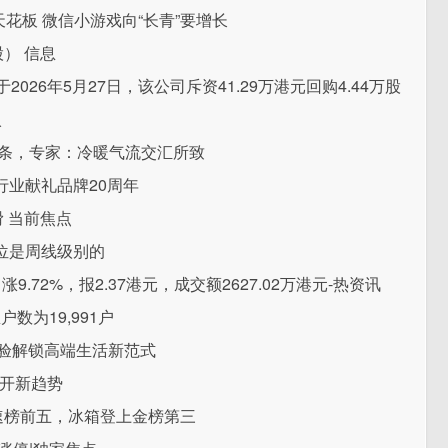
天花板 微信小游戏向“长青”要增长
） 信息
于2026年5月27日，该公司斥资41.29万港元回购4.44万股
入
4条，专家：冷暖气流交汇所致
业献礼品牌20周年
 当前焦点
位是周线级别的
涨9.72%，报2.37港元，成交额2627.02万港元-热资讯
数为19,991户
体验解锁高端生活新范式
，开新趋势
速榜前五，冰箱登上金榜第三