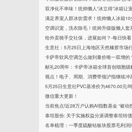
双净化不串味！统帅懒人“冰立得”冰箱让
满足养宠人群冰饮需求！统帅懒人冰箱10分
空调识宠，洗衣除毛！统帅升级版懒人套
给外卖骑手交社保，进展如何？-每日快看
生意社：5月25日上海地区天然橡胶市场
卡萨帝软风空调怎么做到量价唯一双增的
献礼20周年：卡萨帝冰箱全球首创细胞级
视点！电子、周期、消费带领沪指继续冲
5月25日生意社PVC基准价为4670.00元/
微信重大更新！
当前焦点!近28万户认购AI指数基金 “被
泰坦股份: 关于实施权益分派调整泰坦转
名单梳理：一季度硫酸钴板块股票毛利润