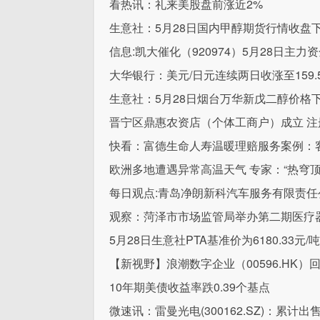
看热讯：礼来美股盘前涨近2%
生意社：5月28日国内甲醇期货行情收盘
信息:凯大催化（920974）5月28日主力资
大华银行：美元/日元连续两日收涨至159.5
生意社：5月28日烟台万华新戊二醇价格
晋宁区鼎惠农资店（个体工商户）成立 注
快看：富德生命人寿温暖理赔服务案例：
欧洲多地遭遇异常高温天气 专家：“热穹顶
每日观点:青岛净朗新科汽车服务有限责任公
观察：菏泽市市场监管局举办第二期医疗
5月28日生意社PTA基准价为6180.33元/吨
【新视野】浪潮数字企业（00596.HK）回
10年期美债收益率跌0.39个基点
微速讯：雷曼光电(300162.SZ)：累计出