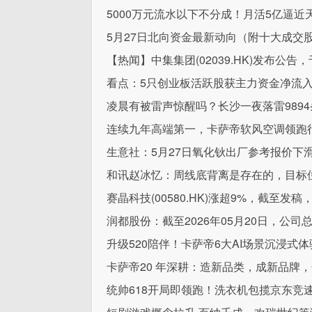
5000万元流水以下不分成！月活5亿逼近
5月27日北向资金最新动向（附十大成交股
【热闻】中集集团(02039.HK)发布公告，
看点：5只创业板活跃股获主力资金净流
凌晨有被雷声惊醒吗？长沙一夜落雷989
连续九年高端第一，卡萨帝软风空调领跑行
生意社：5月27日氧化钬出厂参考报价下滑
和讯赵冰忆：周线底背离是存在的，目标
赛晶科技(00580.HK)涨超9%，截至发稿，
润都股份：截至2026年05月20日，公司总户
升级520陪伴！卡萨帝6大AI场景沉浸式
卡萨帝20 年深耕：造新品类，成新品牌
统帅618开局即领跑！洗衣机包揽京东竞