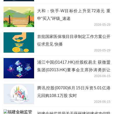
大和：快手-W目标价上升至72港元 重
申“买入”评级_速递
2026-05-29
首批国家医保项目目录制定工作方案公开
征求意见 快播
2026-05-29
浦江中国(01417.HK)控股权易主 获微盟
集团(02013.HK)董事会主席孙涛勇折让
2026-06-15
约72.25%提现金要约_今热点
腾讯控股(00700)6月15日斥资5.01亿港
元回购108.1万股 实时
2026-06-15
福建金融监管局关于薛丽建福建省农信联