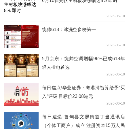
6月10日光伏主材板块涨幅达8% 即时
2026-06-10
统帅618：冰洗空多榜第一
2026-06-10
5月京东：统帅空调增幅96%已成618年
轻人省电首选
2026-06-10
每日焦点!华业证券：粤港湾智算给予“买
入”评级 目标价23.08港元
2026-06-10
每日速递:鲁甸县文屏街道丁当通讯店
（个体工商户）成立 注册资本15万人民