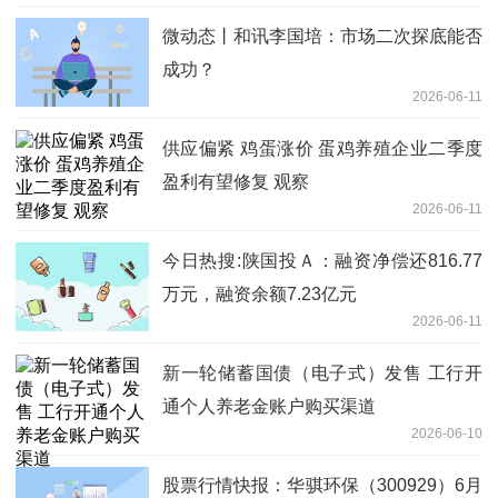
微动态丨和讯李国培：市场二次探底能否
成功？
2026-06-11
供应偏紧 鸡蛋涨价 蛋鸡养殖企业二季度
盈利有望修复 观察
2026-06-11
今日热搜:陕国投Ａ：融资净偿还816.77
万元，融资余额7.23亿元
2026-06-11
新一轮储蓄国债（电子式）发售 工行开
通个人养老金账户购买渠道
2026-06-10
股票行情快报：华骐环保（300929）6月