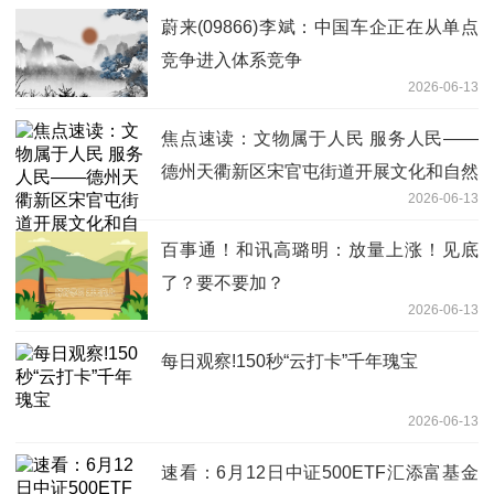
蔚来(09866)李斌：中国车企正在从单点
竞争进入体系竞争
2026-06-13
焦点速读：文物属于人民 服务人民——
德州天衢新区宋官屯街道开展文化和自然
2026-06-13
遗产日亲子研学活动
百事通！和讯高璐明：放量上涨！见底
了？要不要加？
2026-06-13
每日观察!150秒“云打卡”千年瑰宝
2026-06-13
速看：6月12日中证500ETF汇添富基金