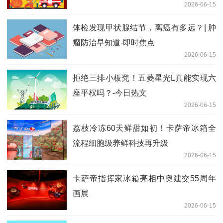
2026-06-15
体检发现甲状腺结节，离癌有多远？| 肿
瘤防治早知道-即时焦点
2026-06-15
拒绝三排小板凳！五菱星光L真能实现六
座平权吗？-今日热文
2026-06-15
荔枝冷冻60天鲜甜如初！卡萨帝冰箱全
流程细胞级养鲜科技再升级
2026-06-15
卡萨帝指挥家冰箱亮相中奥建交55周年
画展
2026-06-15