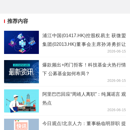
推荐内容
浦江中国(01417.HK)控股权易主 获微盟
集团(02013.HK)董事会主席孙涛勇折让
2026-06-15
约72.25%提现金要约_今热点
爆款频出+闭门拒客！科技基金火热行情
下 公募基金如何布局？
2026-06-15
阿里巴巴回应“周靖人离职”：纯属谣言 观
热点
2026-06-15
今日观点!北京人力：董事杨临明辞职 提