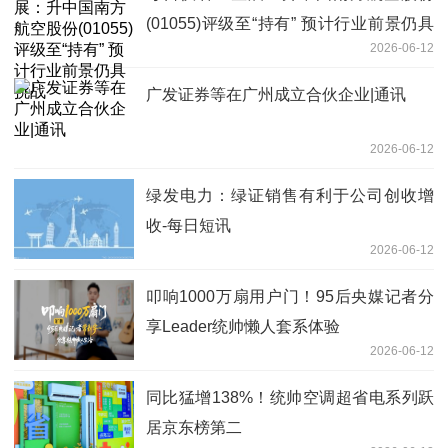
(01055)评级至“持有” 预计行业前景仍具
2026-06-12
挑战
广发证券等在广州成立合伙企业|通讯
2026-06-12
绿发电力：绿证销售有利于公司创收增
收-每日短讯
2026-06-12
叩响1000万扇用户门！95后央媒记者分
享Leader统帅懒人套系体验
2026-06-12
同比猛增138%！统帅空调超省电系列跃
居京东榜第二