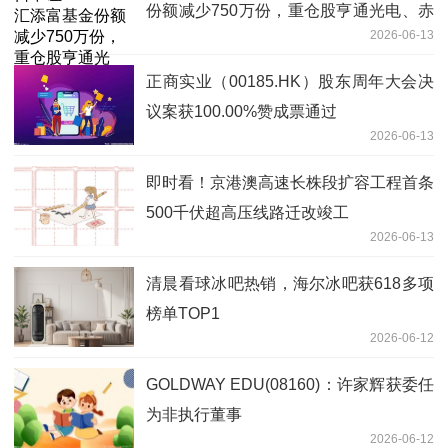
份额减少750万份，重仓股亨通光电、赤
2026-06-13
峰黄金、佰维存储
正商实业（00185.HK）股东周年大会决
议案获100.00%赞成票通过
2026-06-13
即时看！京港澳高速长株段扩容工程首条
500千伏超高压线路迁改竣工
2026-06-13
清晨看球冰吧热销，海尔冰吧获618多项
榜单TOP1
2026-06-12
GOLDWAY EDU(08160)：许家辉获委任
为非执行董事
2026-06-12