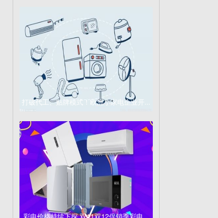
打破代工、贴牌模式！欧洲小家电企业开...
彩电价格持续下探 双11双12促销季彩电...