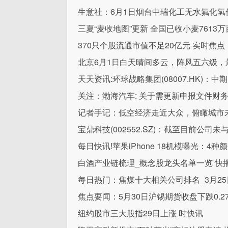
生意社：6月1日烟台中瑞化工无水氟化氢
三夏“麦收地图”更新 全国已收小麦7613万
370只个股流通市值不足20亿元 实时焦点
北京6月1日白天晴间多云，阵风五六级，
天天资讯:环球战略集团(08007.HK)：
关注：渤海汽车: 关于需更新申报文件财
记者手记：低空经济走近大众，俯瞰城市
宝鼎科技(002552.SZ)：截至目前公司
每日快讯!苹果iPhone 18机模曝光：4
白酒产业链梳理_概念股龙头名单一览 快
每日热门：焦煤十大相关公司排名_3月2
焦点要闻：5月30日沪锡期货收盘下跌0.27
纽约股市三大股指29日上涨 时快讯