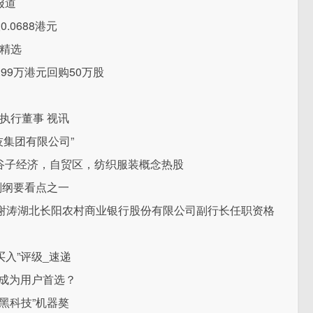
报道
.0688港元
日精选
9.99万港元回购50万股
辞任执行董事 视讯
技集团有限公司”
/谷子经济，自贸区，纺织服装概念热股
划纲要看点之一
谢涛湖北长阳农村商业银行股份有限公司副行长任职资格
买入”评级_速递
能成为用户首选？
黑科技”机器獒