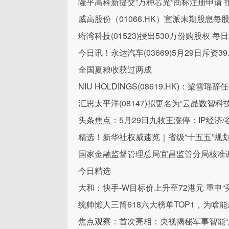
隆平高科新提交“万种芯光”商标注册申请 
威高股份（01066.HK）宣派末期股息每股0
珩湾科技(01523)授出530万份购股权 每
今日讯！永达汽车(03669)5月29日斥资3
全国夏粮收获过两成
NIU HOLDINGS(08619.HK)：梁雪瑶
汇思太平洋(08147)拟更名为“云晶数智科
头条焦点：5月29日九牧王涨停：IP经济
精选！新华社权威速览｜省级“十五五”规
国家金融监督管理总局宜昌监管分局核准
今日精选
大和：快手-W目标价上升至72港元 重申“
统帅懒人三筒618六大榜单TOP1，为啥
焦点观察：首次亮相：央视揭秘军事智能“