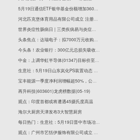
5月19日通信ETF银华基金份额增加3600万份，重仓股新易盛、中际旭创、立讯精密
河北匹克堡体育用品有限公司成立 注册资本100万人民币 新动态
世界炎症性肠病日 | 三类疾病易与炎症性肠病混淆，其中一种是癌症！_快资讯
头条焦点：达瑞电子：拟7000万元收购风冷和液冷散热公司东莞运宏70%股权
今头条！农业银行：300亿元总损失吸收能力非资本债券发行完毕
中金：上调华虹半导体(01347)目标价至146港元 看好算电协同趋势和存储大周期
生意社：5月19日山东岚化PS装置动态 今日热讯
宝丰能源一季度净利润增幅超50%，公司回应“二季度以来产品价格总体上行” 要闻速递
再升科技(603601)龙虎榜数据(05-19)
观点：印度首都或将遭遇45摄氏度高温
海尔大厨房天津发布3大智慧厨房
每日热门：生意社：5月19日晋中市场冶金焦价格暂稳运行
观点：广州市艺恬伊服饰有限公司成立 注册资本2万人民币