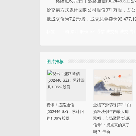
格隆汇6月2日丨盛路通信(002446.S
价交易方式累计回购公司股份971万股，占公司
低成交价为7.2元/股，成交总金额为93,477,
标签：
回购
累计
股份
SZ
通信
成交价
成交
专
图片推荐
视讯！盛路通信
业绩下滑“踩刹车”！白
(002446.SZ)：累计回
酒板块创年内最大周
购1.06%股份
涨幅，市场激辩“筑底
信号”：拐点真的来了
吗？ 最新