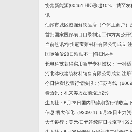
协鑫新能源(00451.HK)涨超10%，截至发
讯
汕尾市城区威强鲜饮品店（个体工商户）成
首批国家医保项目目录制定工作方案公开征
当前热讯:徐州冠宝莱材料有限公司成立 注
国际油价28日涨跌不一|每日快播
长电科技获得实用新型专利授权：“一种适
河北沐欧建筑材料销售有限公司成立 注册
今日快看!股票行情快报：江苏有线（60095
看热讯：礼来美股盘前涨近2%
生意社：5月28日国内甲醇期货行情收盘
信息:凯大催化（920974）5月28日主力资
大华银行：美元/日元连续两日收涨至159.5
生意社：5月28日烟台万华新戊二醇价格