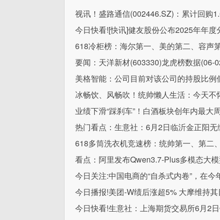
视讯！盛路通信(002446.SZ)：累计回购1
今日快看![快讯]健友股份公布2025年年
618冷柜榜：海尔第一、美的第二、容声
要闻：天洋新材(603330)龙虎榜数据(06-0
美格智能：公司目前对该公司的持股比例
冰畅饮、风畅吹！统帅懒人生活：今天不
业绩下滑“踩刹车”！白酒板块创年内最大
热门看点：生意社：6月2日临沂金正阳无
618多筒洗衣机竞速榜：统帅第一、第二
看点：阿里发布Qwen3.7-Plus多模态大
今日关注:中国电商的“自杀式内卷”，在今
今日播报!美团-W绩后涨超5% 大摩维持其
今日快看!生意社：上海期货交易所6月2