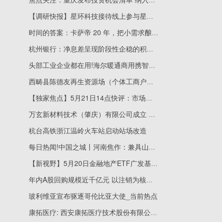
【调研快报】星环科技接待线上参与星环信息科技(上海)股份有限公司2025年度及2026年一季度业绩说明会的投资者调研
时间的答案：卡萨帝 20 年，把小需求酿成大未来
杭州银行：净息差呈现阶段性企稳的积极信号，趋势拐点仍需进一步确认
头部工业企业都在用!海尔暖通商用携智慧低碳方案亮相无锡厂务大会
西畴县陈德友再生资源场（个体工商户）成立 注册资本15万人民币
【独家焦点】5月21日14点快评：市场午后震荡走弱 短线情绪有所分化
万玄新材料技术（肇庆）有限公司成立 注册资本500万人民币
杭台高铁浙江温岭火车站启动站场改造
每日热闻!中国之城丨河南焦作：兼具山、丘、川、滩的立体之城
【新视野】5月20日金融地产ETF广发基金份额减少800万份，重仓股中国平安、招商银行、兴业银行
年内A股回购规模近千亿元 以注销为核心导向
玻利维亚宣布驱逐哥伦比亚大使_当前热点
康拓医疗: 西安康拓医疗技术股份有限公司股票交易严重异常波动公告 天天资讯