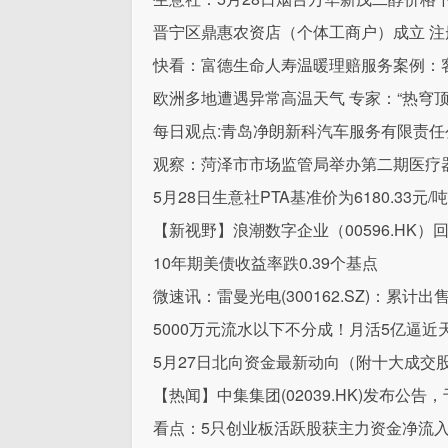
晋宁区鼎惠农资店（个体工商户）成立 注
快看：富德生命人寿温暖理赔服务案例：
欧洲多地遭遇异常高温天气 专家：“热穹顶
每日观点:青岛净朗新科汽车服务有限责任公
观察：菏泽市市场监管局举办第二期医疗
5月28日生意社PTA基准价为6180.33元/吨
【新视野】浪潮数字企业（00596.HK）回
10年期美债收益率跌0.39个基点
微速讯：雷曼光电(300162.SZ)：累计出
5000万元流水以下不分成！月活5亿逼近
5月27日北向资金最新动向（附十大成交股
【热闻】中集集团(02039.HK)发布公告，
看点：5只创业板活跃股获主力资金净流