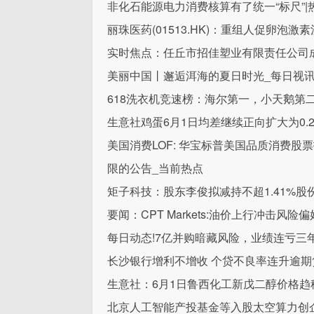
非化石能源电力消费核算有了统一“标尺”|
丽珠医药(01513.HK)：重组人促卵泡
实时焦点：任丘市招佳塑业有限责任公司成
美丽中国丨邂逅洱海的夏日时光_每日视
618洗衣机竞速榜：海尔第一，小天鹅第
生意社鸡蛋6月1日均差继续正向扩大为0.2
美国消费LOF: 华宝标普美国品质消费股
限的公告_当前热点
矩子科技：股东李俊拟减持不超1.41%股
要闻：CPT Markets:油价上行冲击风险偏
每日动态!7亿并购暗藏风险，业绩连亏三
长沙银行增利不增收 个贷不良率连升逾期贷
生意社：6月1日鲁西化工新戊二醇价格趋
北京人工智能产投基金等入股太空算力创