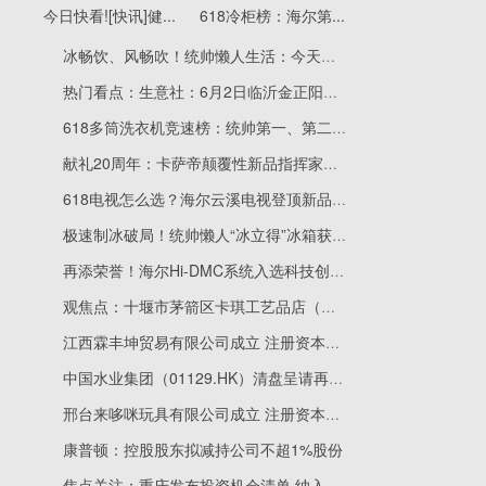
今日快看![快讯]健...
618冷柜榜：海尔第...
冰畅饮、风畅吹！统帅懒人生活：今天不怀念童年，只庆祝长大的快乐
热门看点：生意社：6月2日临沂金正阳无缝管价格持平
618多筒洗衣机竞速榜：统帅第一、第二、第三、第四
献礼20周年：卡萨帝颠覆性新品指挥家冰箱上市
618电视怎么选？海尔云溪电视登顶新品榜TOP1
极速制冰破局！统帅懒人“冰立得”冰箱获评杰出渠道表现产品
再添荣誉！海尔Hi-DMC系统入选科技创新示范项目
观焦点：十堰市茅箭区卡琪工艺品店（个体工商户）成立 注册资本1万人民币
江西霖丰坤贸易有限公司成立 注册资本10万人民币
中国水业集团（01129.HK）清盘呈请再添支持债权人，涉及200.00万港元债务-每日快报
邢台来哆咪玩具有限公司成立 注册资本100万人民币_焦点热门
康普顿：控股股东拟减持公司不超1%股份
焦点关注：重庆发布投资机会清单 纳入277个项目总规模5794.6亿元