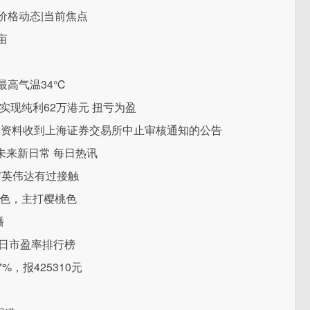
价格动态|当前焦点
亩
最高气温34℃
中期实现纯利62万港元 扭亏为盈
务资料收到上海证券交易所中止审核通知的公告
未来新日常 每日热讯
未与英伟达有过接触
种颜色，主打樱桃色
播
5日市盈率排行榜
%，报425310元