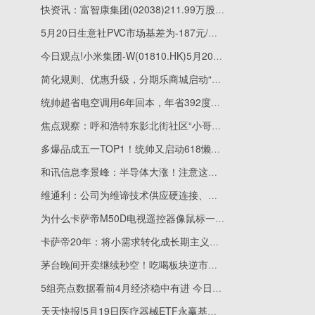
快资讯：富智康集团(02038)211.99万股库存股份已转至并由受托人持有作为未归属的奖励股份
5月20日生意社PVC市场基差为-187元/吨|当前聚焦
今日观点!小米集团-W(01810.HK)5月20日耗资9999.6万港元回购331.86万股
简化规则、优惠升级，分期乐商城启动“618嗨购季”
统帅超省电空调用6年回本，年省392度电覆盖生活多场景
焦点观察：呼和浩特东影北街社区“小哥加油站”正式启用
多爆品成五一TOP1！统帅又启动618懒人狂欢节
和讯信息李景峰：半导体大涨！注意这个板块！|当前热讯
维通利：公司为维谛技术供应硬连接、柔性连接、叠层母排产品
为什么卡萨帝M50D电视遥控器像鼠标一样方便？
卡萨帝20年：将小需求转化成长期主义的大订单
茅台晚间开卖继续秒空！吃喝板块逆市上扬，华宝基金食品饮料ETF(515710)红盘震荡！机构：白酒底部信号明确_通讯
5组亮点数据看前4月经济稳中有进 今日快看
天天快报!5月19日医疗器械ETF永赢基金份额减少5000万份，重仓股迈瑞医疗、联影医疗、英科医疗