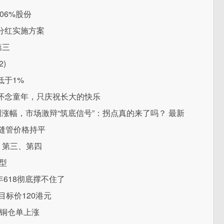
.06%股份
度分红实施方案
第三
2)
低于1%
怀念童年，只庆祝长大的快乐
周涨幅，市场激辩“筑底信号”：拐点真的来了吗？ 最新
缝管价格持平
、第三、第四
模型
年618彻底撑不住了
目标价120港元
日铜仓单上涨