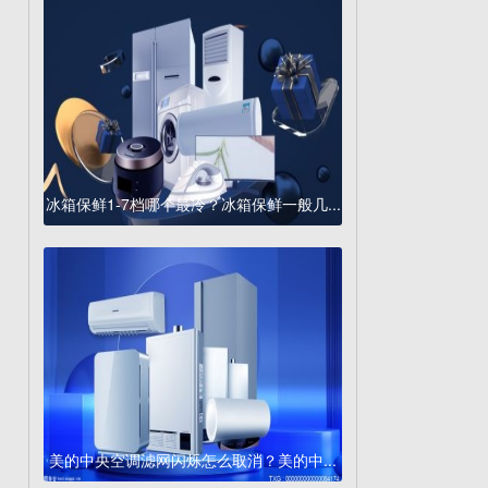
冰箱保鲜1-7档哪个最冷？冰箱保鲜一般几...
美的中央空调滤网闪烁怎么取消？美的中...