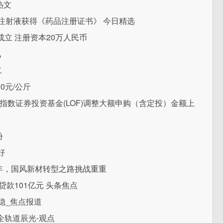
热文
激素注射液获得《药品注册证书》 今日精选
立 注册资本20万人民币
讯
二
0元/公斤
票指数证券投资基金(LOF)调整大额申购（含定投）金额上
份
好
年，国风新材转型之路挑战重重
款101亿元 头条焦点
稳_焦点报道
企轨道辰光-观点