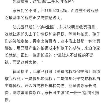
先斩后奏，这“自愿”二字从何谈起？
家长们的不满，并非那520元钱，而是整个过程缺
乏最基本的程序正义与信息透明。
幼儿园只通知“拍毕业照”，并未说明是收费项目，
这就让家长失去了知情权和选择权。等照片拍完、孩子
们的笑脸定格，再拿出价目表，这本质上就是一种消费
绑架，用已经产生的拍摄成本和孩子的期待，来迫使家
长就范。正如一位家长说的：“最让人不舒服的不是
钱，而是这种套路。 ”
律师指出，此举已触碰《消费者权益保护法》两项
核心权利：一是侵犯知情权；二是侵犯公平交易权和自
主选择权。若园方与校外机构勾连、批量诱导家长消
费，则涉嫌消费欺诈，家长可主张“退一赔三”惩罚性赔
偿。