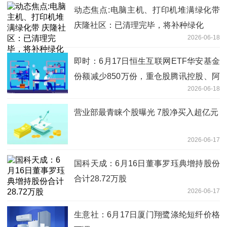
动态焦点:电脑主机、打印机堆满绿化带
庆隆社区：已清理完毕，将补种绿化
2026-06-18
即时：6月17日恒生互联网ETF华安基金
份额减少850万份，重仓股腾讯控股、阿
2026-06-18
里巴巴-W、美团-W
营业部最青睐个股曝光 7股净买入超亿元
2026-06-17
国科天成：6月16日董事罗珏典增持股份
合计28.72万股
2026-06-17
生意社：6月17日厦门翔鹭涤纶短纤价格