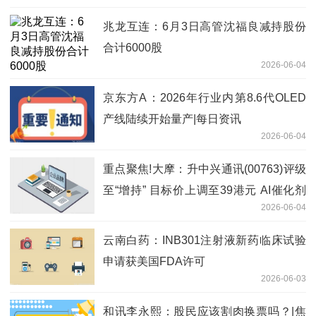
兆龙互连：6月3日高管沈福良减持股份
合计6000股
2026-06-04
京东方A：2026年行业内第8.6代OLED
产线陆续开始量产|每日资讯
2026-06-04
重点聚焦!大摩：升中兴通讯(00763)评级
至“增持” 目标价上调至39港元 AI催化剂
2026-06-04
料下半年点燃
云南白药：INB301注射液新药临床试验
申请获美国FDA许可
2026-06-03
和讯李永熙：股民应该割肉换票吗？|焦