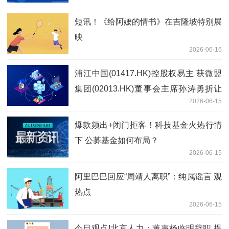
短讯！《给阿嬷的情书》在吉隆坡特别展
映
2026-06-16
浦江中国(01417.HK)控股权易主 获微盟
集团(02013.HK)董事会主席孙涛勇折让
2026-06-15
约72.25%提现金要约_今热点
爆款频出+闭门拒客！科技基金火热行情
下 公募基金如何布局？
2026-06-15
阿里巴巴回应“周靖人离职”：纯属谣言 观
热点
2026-06-15
今日观点!北京人力：董事杨临明辞职 提