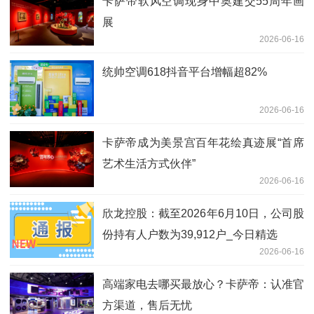
卡萨帝软风空调现身中奥建交55周年画
展
2026-06-16
统帅空调618抖音平台增幅超82%
2026-06-16
卡萨帝成为美景宫百年花绘真迹展“首席
艺术生活方式伙伴”
2026-06-16
欣龙控股：截至2026年6月10日，公司股
份持有人户数为39,912户_今日精选
2026-06-16
高端家电去哪买最放心？卡萨帝：认准官
方渠道，售后无忧