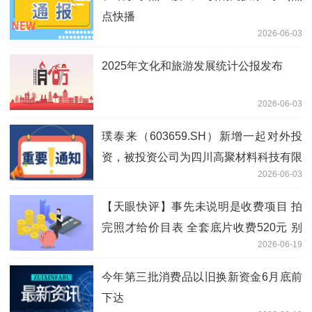
点快播
2026-06-03
2025年文化和旅游发展统计公报发布
2026-06-03
璞泰来（603659.SH）新增一起对外投
资，被投资公司为四川高聚材料科技有限
2026-06-03
公司 每日看点
【天眼快评】事先未说明是收费项目 拍
完照才给价目表 全套底片收费520元 别
2026-06-19
让幼儿园“毕业照”变了味！ 当前关注
今年第三批消费品以旧换新资金6月底前
下达