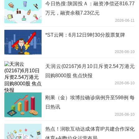
今日热搜:陕国投Ａ：融资净偿还816.77
万元，融资余额7.23亿元
2026-06-11
*ST云网：6月12日9时30分股票复牌
2026-06-10
天润云(02167)6月10日斥资2.54万港元
回购8000股 焦点快报
2026-06-10
刚果（金）埃博拉确诊病例升至598例 每
日热讯
2026-06-10
热点！润歌互动达成体育IP共建合作深化
体育+AI数位化运营布局