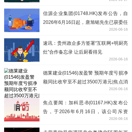
炬光科技|焦点快报
信源企业集团(01748.HK)发布公告，自
2026年6月16日起，唐旭铭先生已获委任
2026-06-16
为执行董事
速讯：贵州政企多方签署“互联网+明厨亮
灶”合作备忘录 让后厨看得见
2026-06-16
德莱建业(01546)发盈警 预期年度亏损净
额同比收窄至不超过3500万港元|焦点消
2026-06-16
息
焦点要闻：加科思-B(01167.HK)发布公
告，于2026年6月16日，该公司斥资
2026-06-16
43.15万港元回购9.84万股