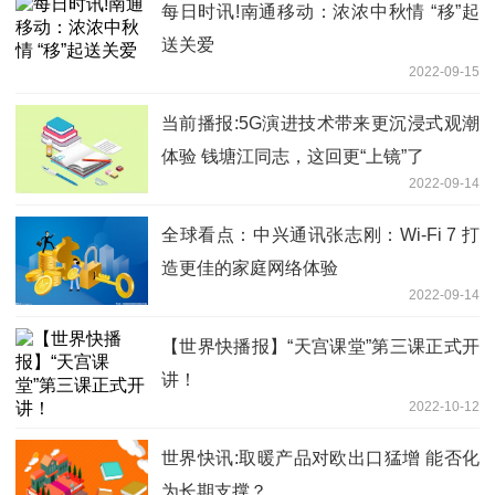
每日时讯!南通移动：浓浓中秋情 “移”起
送关爱
2022-09-15
当前播报:5G演进技术带来更沉浸式观潮
体验 钱塘江同志，这回更“上镜”了
2022-09-14
全球看点：中兴通讯张志刚：Wi-Fi 7 打
造更佳的家庭网络体验
2022-09-14
【世界快播报】“天宫课堂”第三课正式开
讲！
2022-10-12
世界快讯:取暖产品对欧出口猛增 能否化
为长期支撑？