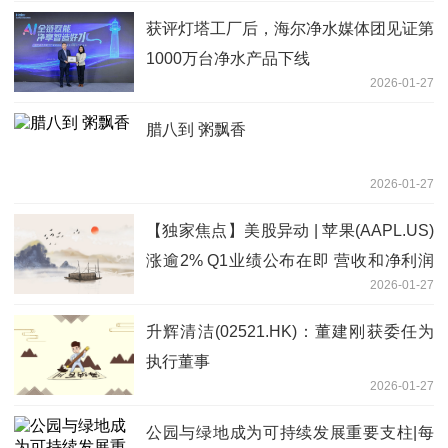
获评灯塔工厂后，海尔净水媒体团见证第
1000万台净水产品下线
2026-01-27
腊八到 粥飘香
2026-01-27
【独家焦点】美股异动 | 苹果(AAPL.US)
涨逾2% Q1业绩公布在即 营收和净利润
2026-01-27
有望稳健增长
升辉清洁(02521.HK)：董建刚获委任为
执行董事
2026-01-27
公园与绿地成为可持续发展重要支柱|每