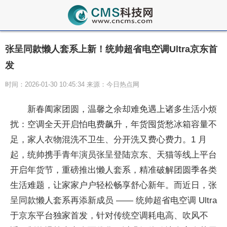
张呈同款懒人套系上新！统帅超省电空调Ultra京东首
发
时间：2026-01-30 10:45:34 来源：今日热点网
新春阖家团圆，温馨之余却难免遇上诸多生活小烦
扰：空调全天开启怕电费飙升，年货囤货愁冰箱容量不
足，家人衣物混洗不卫生、分开洗又费心费力。1 月
起，统帅携手青年演员张呈登陆京东、天猫等线上
平
台
开启年货节，重磅推出懒人套系，精准破解团圆季各类
生活难题，让家家户户轻松畅享舒心新年。而
近日，张
呈同款懒人套系再添新成员 —— 统帅超省电空调 Ultra
于京东
平
台独家首发，针对传统空调耗电高、吹风不