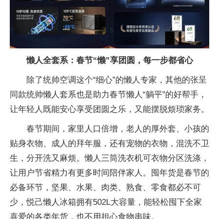
懒人全套系：春节“懒”享团圆，每一步都省心
除了统帅空调这个“细心”的懒人专家，其他的张呈
同款统帅懒人套系也是助力春节懒人“躺
平”的好帮手，
让年轻人既能安心享受团圆之乐，又能摆脱烦琐家务。
春节期间，家里
人口倍增，老人的厚外套、小孩的
贴身衣物、
成人的拜年服，还有宠物的衣物，混洗不卫
生，分开洗又麻烦。懒人三筒洗衣机可衣物分区洗涤，
让用户节省精力有更多时间陪伴家人。囤年货是春节的
必备环节，坚果、水果、肉类、熟食、零食都必不可
少，悦己懒人冰箱拥有502L大容量，能轻松囤下全家
喜爱的各类年货，也不用担心食物串味。