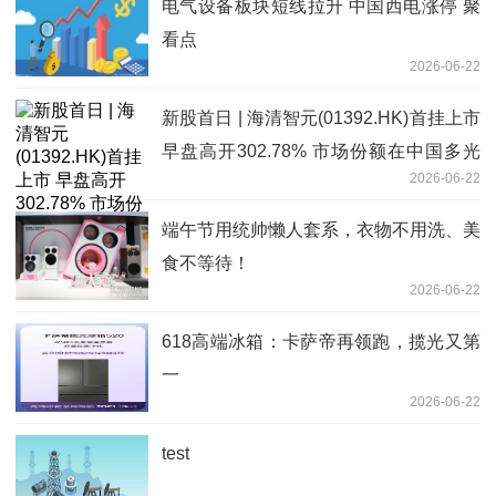
电气设备板块短线拉升 中国西电涨停 聚
看点
2026-06-22
新股首日 | 海清智元(01392.HK)首挂上市
早盘高开302.78% 市场份额在中国多光
2026-06-22
谱AI行业中排名第一 独家
端午节用统帅懒人套系，衣物不用洗、美
食不等待！
2026-06-22
618高端冰箱：卡萨帝再领跑，揽光又第
一
2026-06-22
test