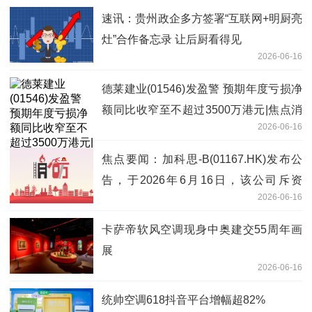
速讯：贵州政企多方签署“互联网+明厨亮
灶”合作备忘录 让后厨看得见
2026-06-16
德莱建业(01546)发盈警 预期年度亏损净
额同比收窄至不超过3500万港元|焦点消
2026-06-16
息
焦点要闻：加科思-B(01167.HK)发布公
告，于2026年6月16日，该公司斥资
2026-06-16
43.15万港元回购9.84万股
卡萨帝软风空调现身中奥建交55周年画
展
2026-06-16
统帅空调618抖音平台增幅超82%