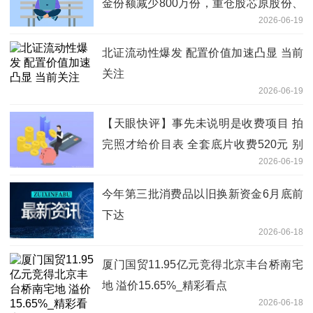
金份额减少800万份，重仓股芯原股份、
2026-06-19
寒武纪、澜起科技
北证流动性爆发 配置价值加速凸显 当前
关注
2026-06-19
【天眼快评】事先未说明是收费项目 拍
完照才给价目表 全套底片收费520元 别
2026-06-19
让幼儿园“毕业照”变了味！ 当前关注
今年第三批消费品以旧换新资金6月底前
下达
2026-06-18
厦门国贸11.95亿元竞得北京丰台桥南宅
地 溢价15.65%_精彩看点
2026-06-18