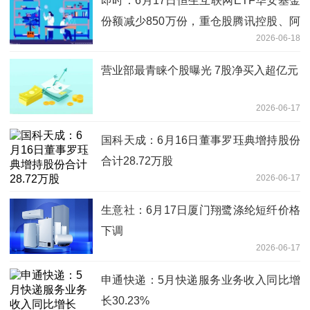
即时：6月17日恒生互联网ETF华安基金
份额减少850万份，重仓股腾讯控股、阿
2026-06-18
里巴巴-W、美团-W
营业部最青睐个股曝光 7股净买入超亿元
2026-06-17
国科天成：6月16日董事罗珏典增持股份
合计28.72万股
2026-06-17
生意社：6月17日厦门翔鹭涤纶短纤价格
下调
2026-06-17
申通快递：5月快递服务业务收入同比增
长30.23%