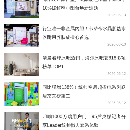
10%破解窄小阳台焕新难题
2026-06-13
行业唯一非金属内胆！卡萨帝水晶胆热水
器耐用养肤成省心首选
2026-06-13
清晨看球冰吧热销，海尔冰吧获618多项
榜单TOP1
2026-06-12
同比猛增138%！统帅空调超省电系列跃
居京东榜第二
2026-06-12
叩响1000万扇用户门！95后央媒记者分
享Leader统帅懒人套系体验