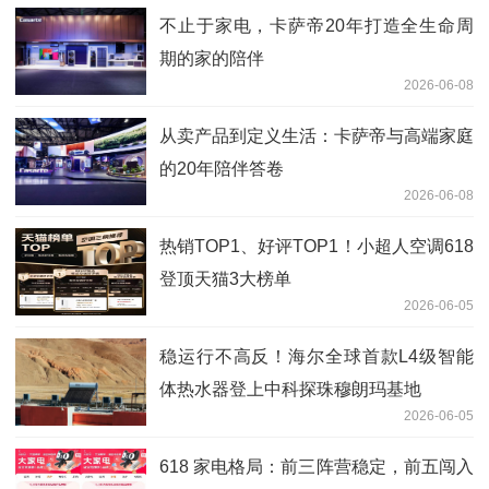
不止于家电，卡萨帝20年打造全生命周
期的家的陪伴
2026-06-08
从卖产品到定义生活：卡萨帝与高端家庭
的20年陪伴答卷
2026-06-08
热销TOP1、好评TOP1！小超人空调618
登顶天猫3大榜单
2026-06-05
稳运行不高反！海尔全球首款L4级智能
体热水器登上中科探珠穆朗玛基地
2026-06-05
618 家电格局：前三阵营稳定，前五闯入