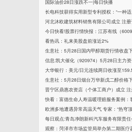
国际油价28日涨跌不一|每日快播
长电科技获得实用新型专利授权：“一种适
河北沐欧建筑材料销售有限公司成立 注册
今日快看!股票行情快报：江苏有线（60095
看热讯：礼来美股盘前涨近2%
生意社：5月28日国内甲醇期货行情收盘
信息:凯大催化（920974）5月28日主力资
大华银行：美元/日元连续两日收涨至159.5
生意社：5月28日烟台万华新戊二醇价格
晋宁区鼎惠农资店（个体工商户）成立 注
快看：富德生命人寿温暖理赔服务案例：
欧洲多地遭遇异常高温天气 专家：“热穹顶
每日观点:青岛净朗新科汽车服务有限责任公
观察：菏泽市市场监管局举办第二期医疗