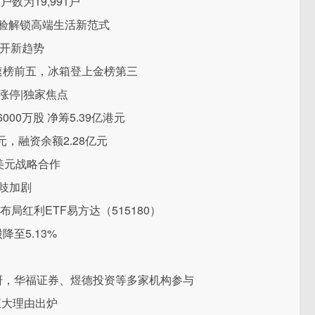
数为19,991户
体验解锁高端生活新范式
，开新趋势
速榜前五，冰箱登上金榜第三
涨停|独家焦点
000万股 净筹5.39亿港元
元，融资余额2.28亿元
万美元战略合作
歧加剧
布局红利ETF易方达（515180）
至5.13%
研，华福证券、煜德投资等多家机构参与
五大理由出炉