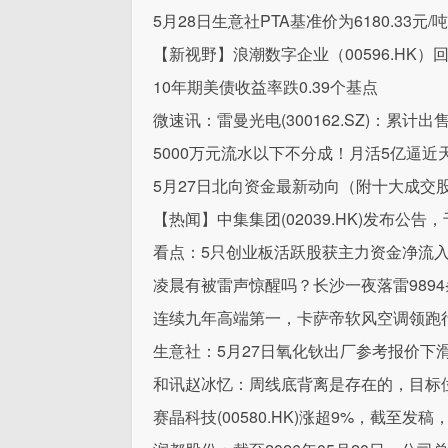
5月28日生意社PTA基准价为6180.33元/吨
【新视野】浪潮数字企业（00596.HK）回
10年期美债收益率跌0.39个基点
微速讯：雷曼光电(300162.SZ)：累计出
5000万元流水以下不分成！月活5亿逼近
5月27日北向资金最新动向（附十大成交股
【热闻】中集集团(02039.HK)发布公告，
看点：5只创业板活跃股获主力资金净流
凌晨有被雷声惊醒吗？长沙一夜落雷989
连续九年高端第一，卡萨帝软风空调领跑行
生意社：5月27日氧化钬出厂参考报价下滑
和讯赵冰忆：周线底背离是存在的，目标
赛晶科技(00580.HK)涨超9%，截至发稿，