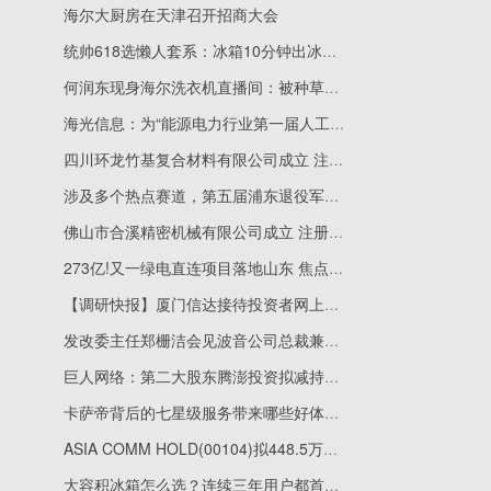
海尔大厨房在天津召开招商大会
统帅618选懒人套系：冰箱10分钟出冰，厨电一机搞定蒸煮烹炸
何润东现身海尔洗衣机直播间：被种草云溪5.0
海光信息：为“能源电力行业第一届人工智能创新研发交流活动”提供算力支撑
四川环龙竹基复合材料有限公司成立 注册资本1000万人民币-新视野
涉及多个热点赛道，第五届浦东退役军人创业创新大赛收官
佛山市合溪精密机械有限公司成立 注册资本100万人民币
273亿!又一绿电直连项目落地山东 焦点精选
【调研快报】厦门信达接待投资者网上提问调研 精选
发改委主任郑栅洁会见波音公司总裁兼首席执行官奥特伯格
巨人网络：第二大股东腾澎投资拟减持公司股份不超5680.7万股
卡萨帝背后的七星级服务带来哪些好体验？
ASIA COMM HOLD(00104)拟448.5万英镑出售英国物业_每日讯息
大容积冰箱怎么选？连续三年用户都首选海尔和悦冰箱