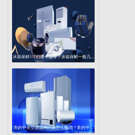
冰箱保鲜1-7档哪个最冷？冰箱保鲜一般几...
美的中央空调滤网闪烁怎么取消？美的中...