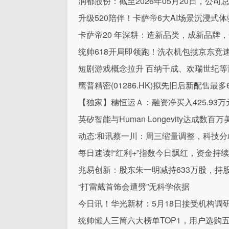
润都股份：截至2026年05月20日，公司总户
升级520陪伴！卡萨帝6大AI场景沉浸式
卡萨帝20 年深耕：造新品类，成新品牌
统帅618开局即领跑！洗衣机包揽京东竞
短剧游戏概念拉升 百纳千成、欢瑞世纪等
鹰普精密(01286.HK)拟先旧后新配售最多6
【独家】穗恒运Ａ：融资净买入425.93万
英矽智能与Human Longevity达成数百
动态:和讯蔡一川：周三缩量调整，科技分
每日速读!“红利+”指数今日飘红，资金持续
兆易创新：股东朱一明减持633万股，持股降
“打雷戴首饰会遭劈”无科学依据
今日讯！华光新材：5月18日接受机构调
统帅懒人三筒六大榜单TOP1，用户选购