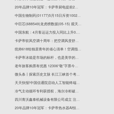
20年品牌10年冠军：卡萨帝厨电提前2秒调火，防溢锅
中国生物制药(01177)5月15日斥资1002.69万港元回购187万股-即时看
中巨芯(688549)龙虎榜数据(05-15) 观天下
中国东航：4月客运运力投入同比上升0.84%
卡萨帝软风空调十周年：把空调风变舒适、变健康
统帅618给独居青年的省心清单！空调指哪吹哪，脏衣一机搞定
卡萨帝冰箱是市场的标杆，也是美学的标杆
老年旅客购票有优惠 12306“敬”字票今日开售_每日关注
微头条丨探索历史文脉 长江三峡首个考古遗址展示中心在渝开放
天天快报!中国信通院启动人工智能终端智能化分级测试工作 加速推进新国标落地实施
冷气主动循环专利获授权，海尔冷柜破解“冻不匀”难题
四川青沃鑫泰机械设备有限公司成立 注册资本5万人民币 焦点信息
20年品牌10年冠军：卡萨帝热水器AI恒温舱精控温差