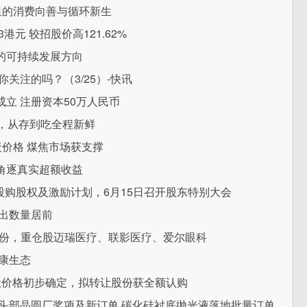
用里的消费向善与循环新生
3港元 较招股价高121.62%
的可持续发展方向
关注的吗？（3/25）-快讯
立 注册资本50万人民币
，从存到吃全程新鲜
焦炭价格 煤焦市场获支撑
角逐真实超额收益
准H股购股权及激励计划，6月15日召开股东特别大会
出数量居前
0万份，重仓股迈瑞医疗、联影医疗、爱尔眼科
康生态
价转让价格初步确定，拟转让股份获全额认购
头部晶圆厂奖项及新订单 碳化硅衬底抛光液落地批量订单