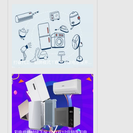
打破代工、贴牌模式！欧洲小家电企业开...
彩电价格持续下探 双11双12促销季彩电...