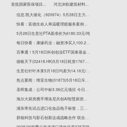
首批国家医保项目...
河北沐欧建筑材料...
信息:凯大催化（920974）5月28日主力资金净卖出103.26万元
快看：富德生命人寿温暖理赔服务案例：客户退保前夕被劝止，确诊重疾后获赔10万元
5月28日生意社PTA基准价为6180.33元/吨
每日快看：康缘药业：融资净买入100.23万元，融资余额2.65亿元
百事通！5月18日科创创业ETF国泰基金份额减少560万份，重仓股宁德时代、中际旭创、新易盛
德银天下(02418.HK)5月18日耗资1767.4万港元回购460万股_每日消息
生意社针叶木浆5月18日均差为14.16元/吨 由正向扩大转为缩小|今日观点
焦点要闻：维亚生物(01873)5月18日斥资86.2万港元回购61.4万股
圣晖集成：公司中标3.36亿元项目 今日快看
海尔大厨房携手博洛尼共创AI智慧厨房发布
浦东率先试点进口化妆品电子标签，三折叠浓缩成一张码，企业和消费者都方便 每日速看
群核科技与影石创新达成战略合作 联合打造新一代空间重建解决方案-最新快讯
2025/26榨季云南省进口境外甘蔗375万吨