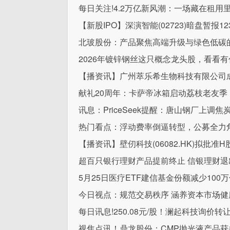
每日关注!4.2万亿新风潮：一场藏在租
【新股IPO】深演智能(02723)暗盘暂报12
北玻股份：产品聚焦高端升级与绿色低碳
2026年镀锌钢丝这只概念龙头股，看看有你
【播资讯】广州萃乐希生物科技有限公司成
献礼20周年：卡萨帝冰箱启动荔枝老友季
讯息：PriceSeek提醒：唐山钢厂上调
热门看点：浮动费率倒逼转型，公募全力
【播资讯】壁仞科技(06082.HK)拟批
超百只银行理财产品提前终止 信银理财退
5月25日医疗ETF建信基金份额减少10
今日视点：规范交易秩序 涵养资本市场健
每日讯息!250.08元/股！澜起科技询
视焦点讯！鼎龙股份：CMP抛光液产品获