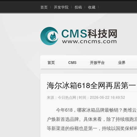
首页
开发学院
投稿
收藏
首页
CMS
开放平台
业界
海尔冰箱618全网再居第
来源：今日热点网 | 时间：2026-06-22 16:49:52
今年618，哪家冰箱品牌最畅销？奥维
户焕新首选品牌。具体来看，除了持续领跑
等新渠道的份额也是第一，持续以国奖保鲜