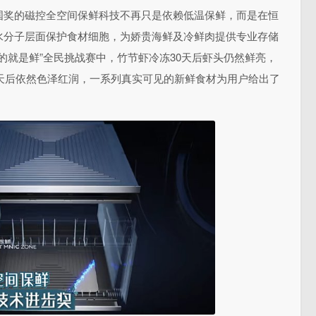
国奖的磁控全空间保鲜科技不再只是依赖低温保鲜，而是在恒
水分子层面保护食材细胞，为娇贵海鲜及冷鲜肉提供专业存储
的就是鲜”全民挑战赛中，竹节虾冷冻30天后虾头仍然鲜亮，
0天后依然色泽红润，一系列真实可见的新鲜食材为用户给出了