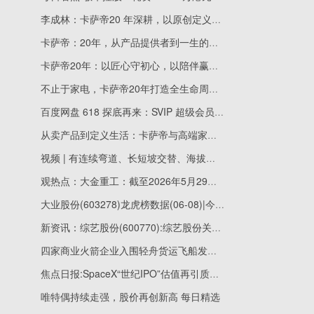
李成林：卡萨帝20 年深耕，以原创定义全球高端冰箱标准
卡萨帝：20年，从产品提供者到一生的生活伙伴
卡萨帝20年：以匠心守初心，以陪伴赢人心
不止于家电，卡萨帝20年打造全生命周期的家的陪伴
百度网盘 618 探底再来：SVIP 超级会员 13.5 元 / 月、162 元 / 年|今日要闻
从卖产品到定义生活：卡萨帝与高端家庭的20年陪伴答卷
视频 | 有连续弯道、长短坡交替、海拔起伏大，不去西藏照样体验“川藏线”，扬州骑行路线火了
观热点：大金重工：截至2026年5月29日，公司股东户数54,457户
大业股份(603278)龙虎榜数据(06-08)|今日视点
新资讯：综艺股份(600770):综艺股份关于控股股东取得增持股份专项贷款承诺函
四家商业火箭企业入围轻舟货运飞船发射服务
焦点日报:SpaceX“世纪IPO”估值再引质疑！专家：实际低得多 AI业务离盈利还很远
唯特偶持续走强，股价再创新高 每日精选