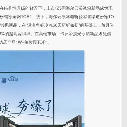
？在结构
性升级的背景下，上市仅5周海尔云溪冰箱新品成为现
榜销额全网TOP1；线下，海尔云溪冰箱斩获零售渠道份额TO
9系新品，在“深海鱼虾冷冻60天新鲜如初”的基础上，兼具岩
.3%的超高容积率。在高端市场，卡萨帝揽光冰箱新品则凭借
居全网1W+价位段TOP1。