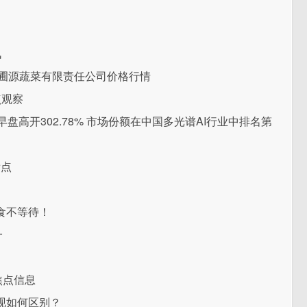
讯
市万圃源蔬菜有限责任公司价格行情
点观察
上市 早盘高开302.78% 市场份额在中国多光谱AI行业中排名第
看点
食不等待！
一
焦点信息
现如何区别？