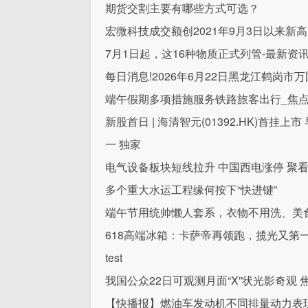
期货交割主要有哪些方式可选？
宏微科技成交额创2021年9月3日以来新高
7月1日起，这16种物质正式列管-最新资
每日消息!2026年6月22日黑龙江鹤岗
端午假期多项措施服务铁路旅客出行_焦
新股首日 | 海清智元(01392.HK)首挂
一 独家
电气设备板块短线拉升 中国西电涨停 聚
多个重大水运工程缘何按下“快进键”
端午节用统帅懒人套系，衣物不用洗、美
618高端冰箱：卡萨帝再领跑，揽光又第
test
我国公众22日可观测月面“X”状光影奇观 
【快播报】燃油车发动机不同排量动力表