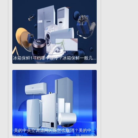
冰箱保鲜1-7档哪个最冷？冰箱保鲜一般几...
美的中央空调滤网闪烁怎么取消？美的中...