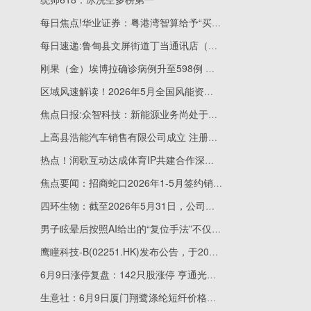
每日焦点!华业证券：粤港湾智算给予“买入”评级 目标价23.08港元
每日速递:鲁甸县文屏街道丁当通讯店（个体工商户）成立 注册资本15万人民币
刚果（金）埃博拉确诊病例升至598例 每日热讯
区域风速解读！2026年5月全国风能资源评价报告出炉
焦点日报:众智科技：新能源业务尚处于市场拓展初期
上高县浩能汽车销售有限公司成立 注册资本10万人民币
热点！润歌互动达成体育IP共建合作深化体育+AI数位化运营布局
焦点要闻：招商蛇口2026年1-5月签约销售金额760.35亿元
四环生物：截至2026年5月31日，公司股东人数为88410_今亮点
男子眩晕后按照AI给出的“复位手法”不仅没改善反加重 医生提醒：别乱用！
鹰瞳科技-B(02251.HK)发布公告，于2026年6月9日斥资4.94万港元回购4300股_新视野
6月9日涨停复盘：142只股涨停 亨通光电6天3板
生意社：6月9日厦门翔鹭涤纶短纤价格上调 每日精选