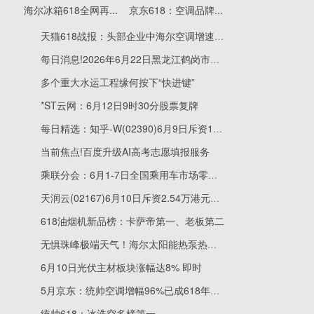
海尔冰箱618全网再...
京东618：空调品牌...
天猫618战报：头部企业中海尔空调增速第一
每日消息!2026年6月22日黑龙江鹤岗市万圃源蔬菜有限责任公司价格行情
多个重大水运工程缘何按下“快进键”
*ST云网：6月12日9时30分股票复牌
每日精选：知乎-W(02390)6月9日斥资13.22万美元回购12.56万股
当前焦点!百度升级AI高考志愿填报服务
乘联分会：6月1-7日全国乘用车市场零售22.8万辆，同比下降23%
天润云(02167)6月10日斥资2.54万港元回购8000股 焦点快报
618油烟机新品榜：卡萨帝第一、老板第二
无惧珠峰极端天气！海尔太阳能热泵热水器实现全天候热水自由
6月10日光伏主材板块涨幅达8% 即时
5月京东：统帅空调增幅96%已成618年轻人省电首选
统帅618：冰洗空多榜第一