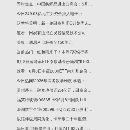
即时焦点：中国纺织品进出口商会：5月纺织服装出口环比回升 同比微降
今日249.03亿元主力资金潜入电子业
沃兰特董明：新一轮融资和IPO计划尚未决策
速看：网易有道成立灵智信息技术公司，含多项AI业务
美银上调思科目标价至150美元
当前热门：红包雨来了！本周7家银行将分红共331亿
6月8日智能车ETF泰康基金份额增加100万份，重仓股宁德时代、比亚迪、立讯精密|重点聚焦
速看：6月8日中证2000ETF南方基金份额增加4800万份，重仓股炬光科技、亚翔集成、万邦达
今日热闻!2026年高考数学难度 学霸：三年高中白学了，学渣：三年啥也没学会
贵州茅台：融资净偿还2.4亿元，融资余额194.99亿元 焦点要闻
福莱特玻璃(06865.HK)6月8日回购119.60万股，耗资894.75万港元
浪潮数字企业(00596.HK)回购30万股 耗资86.65万港元_当前热门
以陪伴破局同质化，卡萨帝二十年重塑行业格局
每日看点!敏华控股：耗资741.92万港元回购200.00万股股份