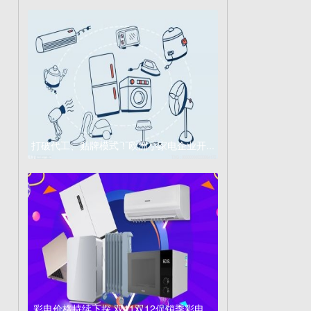
打破代工、贴牌模式！欧洲小家电企业开...
彩电价格持续下探 双11双12促销季彩电...