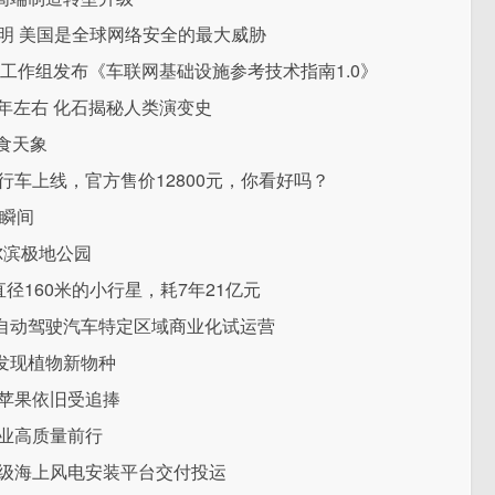
明 美国是全球网络安全的最大威胁
V2X工作组发布《车联网基础设施参考技术指南1.0》
亿年左右 化石揭秘人类演变史
食天象
行车上线，官方售价12800元，你看好吗？
璨瞬间
尔滨极地公园
径160米的小行星，耗7年21亿元
自动驾驶汽车特定区域商业化试运营
发现植物新物种
拉苹果依旧受追捧
业高质量前行
吨级海上风电安装平台交付投运