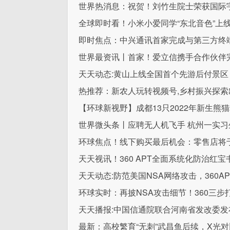
世界热消息：祝贺！刘竹生院士荣获国际
全球即时看！小米小爱同学“东北音色”上
即时焦点：中兴通讯首家完成与第三方终
世界最资讯丨首家！爱立信携手合作伙伴完
天天动态:黄山上线全国首个先游后付景
热推荐：新农人玩转视频号,乡村振兴探索出
【环球新视野】成都13只2022年新生熊
世界微头条丨应聘无人机飞手 杭州一实习生
环球焦点！线下购买最后机会：零售店将于
天天视讯！360 APT全面系统化防治红
天天动态:防范美国NSA网络攻击，360A
环球实时：再披NSA攻击细节！360三步打
天天播报:中国信通院联合河南省发改委发
最新：高校繁育“无刺”武昌鱼后续，X光