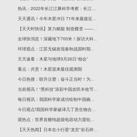
热讯：2022年长江江豚科学考察：长江城陵矶洞庭湖口段发现较大长江江豚群体
天天通讯！今年木星冲日 71年来最接近地球
【天天时快讯】算力赋能 制造蝶变 ——沈阳人工智能计算中心结出丰硕成果
全球快消息！深藏地下700米！探访大科学装置——江门中微子实验室
环球观点：江苏无锡发现春秋战国时期大型城池遗址
天天速看：木星与地球9月26日“相会”
看点：共赏！木星迎来最佳观测期
今日热搜：联升注塑：奋斗正当时！为注塑机领域开辟新航线
当前视讯！“黑科技”添彩中国农民丰收节 “大国粮仓科技馆”展现智慧农业魅力
每日视讯：我国科学家成功绘制中国豌豆基因组高质量精细物理图谱
今日观点!我国科学家破译几丁质生物合成机制 提速绿色农药原始创新
观热点：世界首艘纯超级电容动力渡轮抵达上海崇明
【天天热闻】日本在小行星“龙宫”岩石样本中发现液态水