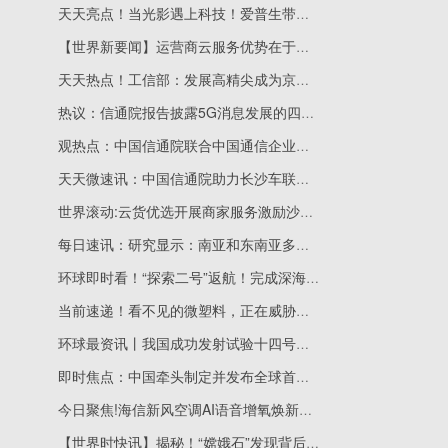
天天亮点！当光影遇上科技！爱普生带你开启一场炫酷的沉浸式奇幻之旅
【世界新要闻】运营商云服务优势在于云网融合
天天热点！工信部：发展高精尖成为京津冀产业转型升级主旋律
热议：信通院报告披露5G消息发展的四大硬伤
观热点：中国信通院联合中国通信企业协会发布《5G消息发展报告（2022年）》
天天微速讯：中国信通院助力长沙车联网产业先导创新发展
世界滚动:云货优选开展商家服务激励沙龙，优化用户购物体验！
每日速讯：研究显示：南亚和东南亚多个沿海城市地面迅速沉降
环球即时看！“探索二号”返航！完成深海地质原位观测及国产化装备海试任务
当前速递！看不见的微塑料，正在威胁人类健康
环球最资讯丨我国成功发射试验十四号和试验十五号卫星
即时焦点：中国牵头制定并发布全球首个干细胞国际标准
今日聚焦!海信新风空调AI语音增氧焕新为运动护航
【世界时快讯】揭秘！“嫦娥石”发现背后……