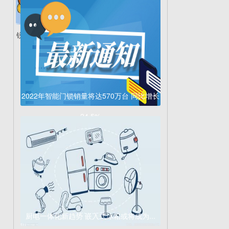
锐龙7000押注DDR5...
2022年智能门锁销量将达570万台 同比增长
24.5%
厨电一体化新趋势 嵌入式冰箱或将成为...