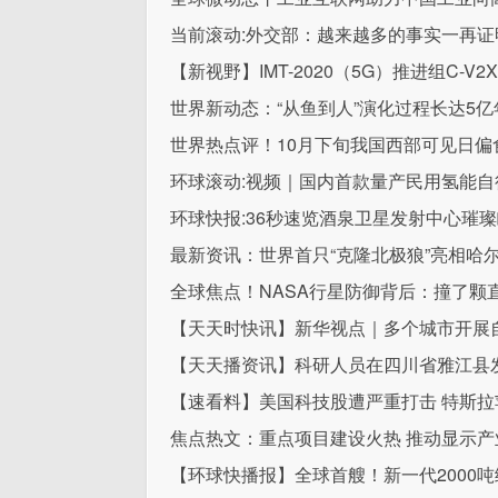
当前滚动:外交部：越来越多的事实一再证
【新视野】IMT-2020（5G）推进组C-
世界新动态：“从鱼到人”演化过程长达5
世界热点评！10月下旬我国西部可见日偏
环球滚动:视频｜国内首款量产民用氢能自
环球快报:36秒速览酒泉卫星发射中心璀
最新资讯：世界首只“克隆北极狼”亮相哈
全球焦点！NASA行星防御背后：撞了颗直
【天天时快讯】新华视点｜多个城市开展
【天天播资讯】科研人员在四川省雅江县
【速看料】美国科技股遭严重打击 特斯
焦点热文：重点项目建设火热 推动显示产
【环球快播报】全球首艘！新一代2000