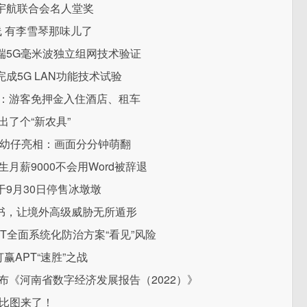
宇航联合会名人堂奖
线 有李雪琴那味儿了
端5G毫米波独立组网技术验证
成5G LAN功能技术试验
区：游客免押金入住酒店、租车
了个“新农具”
猫幼仔亮相：画面分分钟萌翻
月薪9000不会用Word被辞退
9月30日停售冰墩墩
宝书，让境外高级威胁无所遁形
PT全面系统化防治方案“看见”风险
赢APT“速胜”之战
布《河南省数字经济发展报告（2022）》
对比图来了！