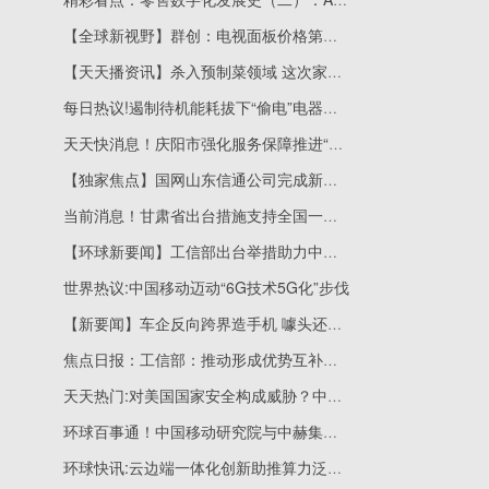
【全球新视野】群创：电视面板价格第四季度有望止跌
【天天播资讯】杀入预制菜领域 这次家电企业能否押对赛道？
每日热议!遏制待机能耗拔下“偷电”电器的插头
天天快消息！庆阳市强化服务保障推进“东数西算”重点项目落地
【独家焦点】国网山东信通公司完成新一代应急通信系统的应用研究工作
当前消息！甘肃省出台措施支持全国一体化算力网络国家枢纽节点（甘肃）建设
【环球新要闻】工信部出台举措助力中小企业发展
世界热议:中国移动迈动“6G技术5G化”步伐
【新要闻】车企反向跨界造手机 噱头还是风口？
焦点日报：工信部：推动形成优势互补、高质量发展的制造业区域协调发展格局
天天热门:对美国国家安全构成威胁？中国联通回应
环球百事通！中国移动研究院与中赫集团、北京移动达成战略合作
环球快讯:云边端一体化创新助推算力泛在化发展