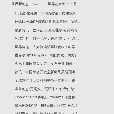
世界新动态：“从...
世界热点评！10月...
环球滚动:视频｜国内首款量产民用氢能自行车上线，官方售价12800元，你看好吗？
环球快报:36秒速览酒泉卫星发射中心璀璨瞬间
最新资讯：世界首只“克隆北极狼”亮相哈尔滨极地公园
环球即时：阿里安琳：关注“温度”和“湿度”，建立数字经济生态体系
世界速递！人为何渴望高脂食物：科学家发现肠脑之间一种全新连接
世界滚动:5GC专网2.0赋能提效，助力行业高质量发展
视讯！我国牵头制定并发布干细胞国际标准ISO24603
简讯：中国学者开发全新痴呆风险预测模型 可提前十年预测痴呆发病
全球热推荐：拔河明星公开赛迎亚运倒计时一周年 王濛现场解说号召全民健身
当前动态:更高效、更环保！“任劳任怨” 的建筑机器人来了
iPhone15Ultra将取代ProMax！传言称苹果计划10月举办第二次秋季活动
腾讯ROG游戏手机6天玑系列黑科技AirTriggers 6解析：轻松进阶八指操作
精彩看点：零售数字化发展史（二）：AI在数据治理中扮演的角色