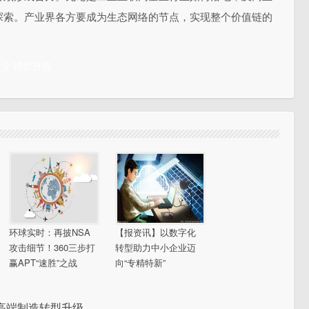
探索。产业界各方要成为生态网络的节点，实现整个价值链的
工业
转型升级
环球实时：再披NSA
【报资讯】以数字化
攻击细节！360三步打
转型助力中小企业迈
赢APT“速胜”之战
向“专精特新”
高端制造转型升级