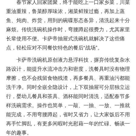
春节家人回家团聚，终于能吃上一口家乡菜，川菜
重油重辣，鲁菜醇厚味浓，湘菜鲜辣过瘾，再加上蒸
鱼、炖肉、炸货，用到的碗碟形态各异，清洗起来十分
麻烦。传统洗碗机操作时，弯腰蹲起很费力，尤其家里
长辈使用不便。卡萨帝抽屉式洗碗机就解决了这些痛
点，轻松应对不同餐饮特色的餐后“战场”。
卡萨帝洗碗机原创液力悬浮科技，摒弃传统复杂水
路设计，能提升水流冲击力和密度，洗餐具时没有物理
摩擦，也不会残留食物残渣，再多餐具、再重油污都能
洗干净。同时全嵌全隐设计，上下双抽屉可分层
独立运
行，婴幼儿餐具和茶具、酒杯能同时清洗，适配春节多
样洗碗需求。操作也简单，一敲、一抽、一放、一推就
能完成，不用弯腰蹲起，省时又省力，让大家饭后不用
再手忙脚乱，有更多闲暇时光慰藉一年的忙碌、畅谈一
年的趣事。