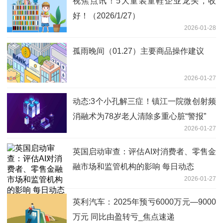
视焦点讯！5大童装童鞋企业龙头，收
好！（2026/1/27）
2026-01-28
孤雨晚间（01.27）主要商品操作建议
2026-01-27
动态:3个小孔解三症！镇江一院微创射频
消融术为78岁老人清除多重心脏“警报”
2026-01-27
英国启动审查：评估AI对消费者、零售金
融市场和监管机构的影响 每日动态
2026-01-27
英利汽车：2025年预亏6000万元—9000
万元 同比由盈转亏_焦点速递