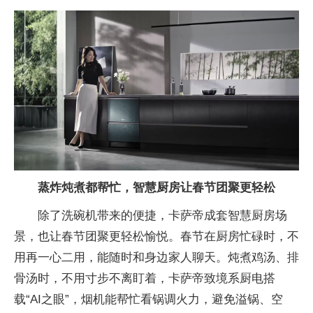
蒸炸炖煮都帮忙，智慧厨房让春节团聚更轻松
除了洗碗机带来的便捷，卡萨帝成套智慧厨房场
景，也让春节团聚更轻松愉悦。春节在厨房忙碌时，不
用再一心二用，能随时和身边家人聊天。炖煮鸡汤、排
骨汤时，不用寸步不离盯着，卡萨帝致境系厨电搭
载“AI之眼”，
烟机能帮忙看锅调火力，避免溢锅、空