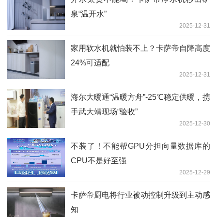
泉“温开水”
2025-12-31
家用软水机就怕装不上？卡萨帝自降高度
24%可适配
2025-12-31
海尔大暖通“温暖方舟”-25℃稳定供暖，携
手武大靖现场“验收”
2025-12-30
不装了！不能帮GPU分担向量数据库的
CPU不是好至强
2025-12-29
卡萨帝厨电将行业被动控制升级到主动感
知