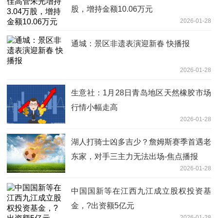
股，增持金额10.06万元
2026-01-28
通城：景区非遗表演迎新春 快播报
2026-01-28
生意社：1月28日青岛地区天然橡胶市场
行情小幅走高
2026-01-28
湖人打骑士凶多吉少？詹姆斯赛季首遇老
东家，对手三主力无法出场-焦点播报
2026-01-28
中国国新等在江西九江成立股权投资基
金，?出资额5亿元
2026-01-28