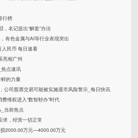
排行榜
泪，名记提出“解套”办法
喜，有色金属与AI等行业表现突出
万人民币 每日速看
系亮相广州
_焦点速讯
养鲜的力量
值，公司股票交易可能被实施退市风险警示_每日快讯
消费维权进入“数智秒办”时代
%_当前焦点
应求，经营一切正常
000.00万元—4000.00万元