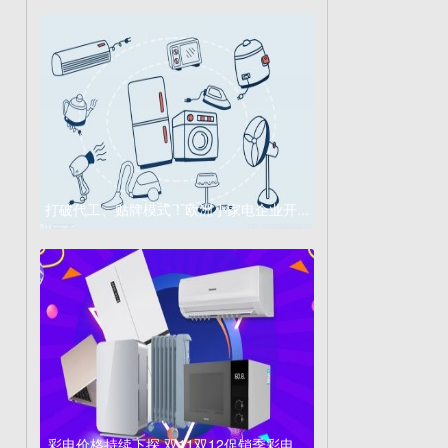
打破代工、贴牌模式！欧洲小家电企业开...
彩电价格持续下探 双11双12促销季彩电...