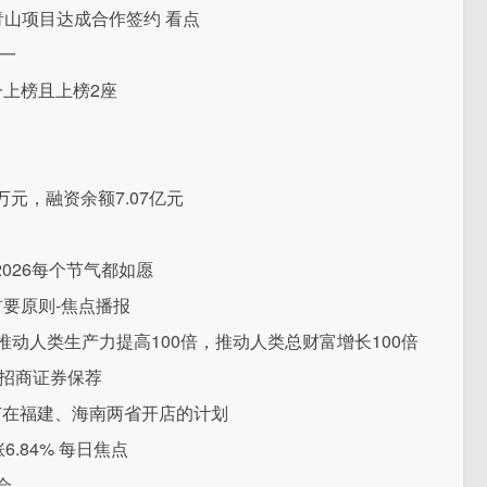
青山项目达成合作签约 看点
第一
一上榜且上榜2座
万元，融资余额7.07亿元
026每个节气都如愿
首要原则-焦点播报
推动人类生产力提高100倍，推动人类总财富增长100倍
元招商证券保荐
尚未有在福建、海南两省开店的计划
6.84% 每日焦点
会