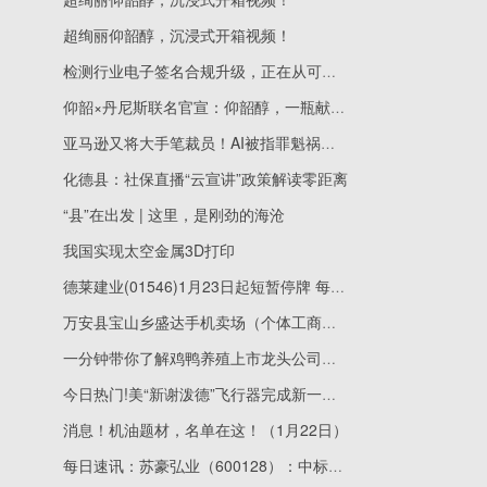
超绚丽仰韶醇，沉浸式开箱视频！
检测行业电子签名合规升级，正在从可选项变成生存线
仰韶×丹尼斯联名官宣：仰韶醇，一瓶献给中原的好酒，正式上市
亚马逊又将大手笔裁员！AI被指罪魁祸首 高薪行政人员首当其冲 当前聚焦
化德县：社保直播“云宣讲”政策解读零距离
“县”在出发 | 这里，是刚劲的海沧
我国实现太空金属3D打印
德莱建业(01546)1月23日起短暂停牌 每日精选
万安县宝山乡盛达手机卖场（个体工商户）成立 注册资本10万人民币_观热点
一分钟带你了解鸡鸭养殖上市龙头公司是哪些股票？（2026/1/22）|头条
今日热门!美“新谢泼德”飞行器完成新一期载人太空飞行
消息！机油题材，名单在这！（1月22日）
每日速讯：苏豪弘业（600128）：中标河南省胸科医院采购项目，中标金额为2192.00万元