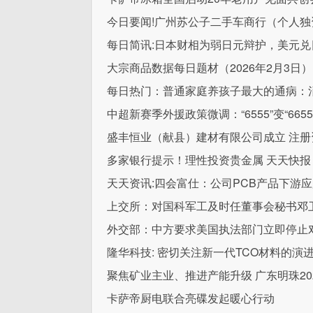
今日要闻!广州苏公子二手车商行（个人独
每日简讯:日本财相为弱日元辩护，美元兑
大宗商品数据每日题材（2026年2月3日）​
每日热门：普通家庭养孩子最大的通病：
中超新赛季外援政策微调：“6555”变“6655
盛丰恒业（献县）建材有限公司成立 注册
多家银行提示！理性投资贵金属 天天快报
天天资讯:四会富仕：公司PCB产品下游
上交所：对国科军工及时任董事会秘书邓
外交部：中方要求美国执法部门立即停止
隆华科技: 密切关注新一代TCO材料的演
聚焦矿业主业、推进产能升级 广东明珠202
卡萨帝厨电联合亮碟发起暖心行动