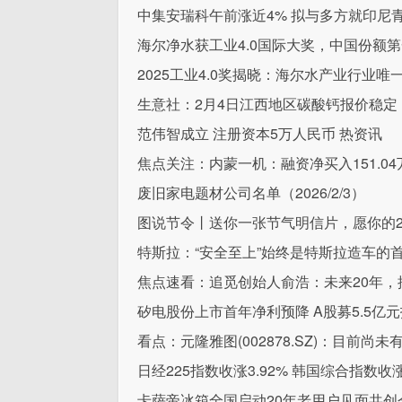
中集安瑞科午前涨近4% 拟与多方就印尼
海尔净水获工业4.0国际大奖，中国份额
2025工业4.0奖揭晓：海尔水产业行业唯
生意社：2月4日江西地区碳酸钙报价稳定
范伟智成立 注册资本5万人民币 热资讯
焦点关注：内蒙一机：融资净买入151.04
废旧家电题材公司名单（2026/2/3）
图说节令丨送你一张节气明信片，愿你的2
特斯拉：“安全至上”始终是特斯拉造车的
焦点速看：追觅创始人俞浩：未来20年，
矽电股份上市首年净利预降 A股募5.5亿
看点：元隆雅图(002878.SZ)：目前
日经225指数收涨3.92% 韩国综合指数收涨
卡萨帝冰箱全国启动20年老用户见面共创