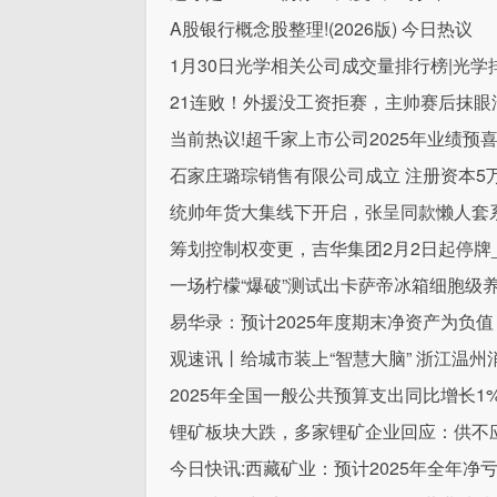
A股银行概念股整理!(2026版) 今日热议
1月30日光学相关公司成交量排行榜|光学
21连败！外援没工资拒赛，主帅赛后抹眼
当前热议!超千家上市公司2025年业绩预
石家庄璐琮销售有限公司成立 注册资本5
统帅年货大集线下开启，张呈同款懒人套
筹划控制权变更，吉华集团2月2日起停牌
一场柠檬“爆破”测试出卡萨帝冰箱细胞级
易华录：预计2025年度期末净资产为负
观速讯丨给城市装上“智慧大脑” 浙江温州
2025年全国一般公共预算支出同比增长1
锂矿板块大跌，多家锂矿企业回应：供不
今日快讯:西藏矿业：预计2025年全年净亏损2