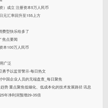
资）成立 注册资本5万人民币
日元汇率回升至155上方
消费型快乐给多了
” 焦点要闻
资本100万人民币
应用广泛
卫勇予以监管警示-每日热文
对中国企业人员的无端盘查_每日聚焦
进趋势 重点聚焦低铟化、低成本化的技术发展路径 讯息
5年净利润预增29-35倍