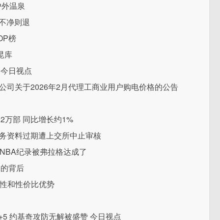
户外温泉
天不净则退
OP榜
昆库
 今日视点
力公司关于2026年2月代理工商业用户购电价格的公告
2万部 同比增长约1%
财务资料过期遭上交所中止审核
的NBA纪录被弗拉格达成了
元的背后
活性和性价比优势
2+5 约基奇攻防无解被盛赞 今日视点