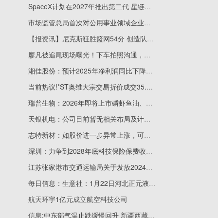
SpaceX计划在2027年推出第二代 星链系统_每日热闻
市场监管总局首次对公用事业领域企业并购亮出红牌 播资讯
【报资讯】尼克斯狂胜篮网54分 创造队史单场最大净胜分差纪录
廖凡被追尾现场曝光！下车拍照沟通，自驾途中遇意外状况_当前聚焦
湘佳股份：预计2025年净利润同比下降58.20%至67.38%
当前热议!*ST奥维大宗交易折价成交35.13万股
瑞普生物：2026年即将上市磷虾鱼油、益生菌等产品
天银机电：公司目前暂无相关布局及计划-焦点
志特新材：如股价进一步异常上涨，可能再次申请停牌核查
深圳：力争到2028年底科技保险保费收入年均增速超10%
江苏张家港市交通运输局关于发放2024年第四季度更新的2辆新能源巡游出租车运营补贴的公示_聚焦
每日信息：生意社：1月22日河北正元液氨报价下调
航天环宇1亿元成立航空科技公司
信息:中东部气温止跌缓慢回升 新疆西藏警惕强降雪