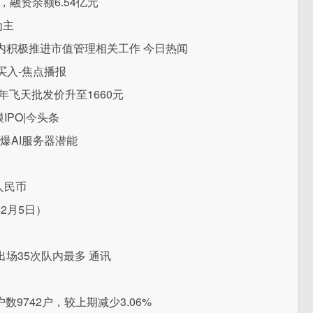
，融资余额6.54亿元
为主
内积极推进市值管理相关工作 今日热闻
买入-焦点播报
年飞天批发价升至1660元
IPO|今头条
引爆AI服务器潜能
人民币
月5日）​
场35次队内最多 通讯
数9742户，较上期减少3.06%