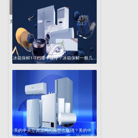
支持67W快充!Redmi...
冰箱保鲜1-7档哪个最冷？冰箱保鲜一般几...
美的中央空调滤网闪烁怎么取消？美的中...