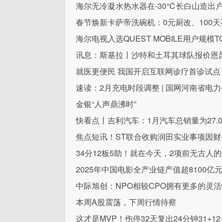
海尔无冷凝水热水器在-30℃长白山造出
春节焕新卡萨帝洗碗机：0元厨改、100
海尔电视入选QUEST MOBILE用户规模T
讯息：斯基拉丨沙特和土耳其球队报价恩
就医更便民 我国开启互联网诊疗首诊试点
速读：2月充电时段调整 | 国网河南省电
金银“人声鼎沸时”
快看点丨吉利汽车：1月汽车总销量为27.0
焦点短讯！ST联合收购润田实业事项因
34分12板5助！就在今天，2项前无古人
2025年中国电影全产业链产值超8100亿
中际旭创：NPO相较CPO拥有更多的灵
本周A股震荡，下周行情待察
这才是MVP！伤停32天复出24分钟31+1