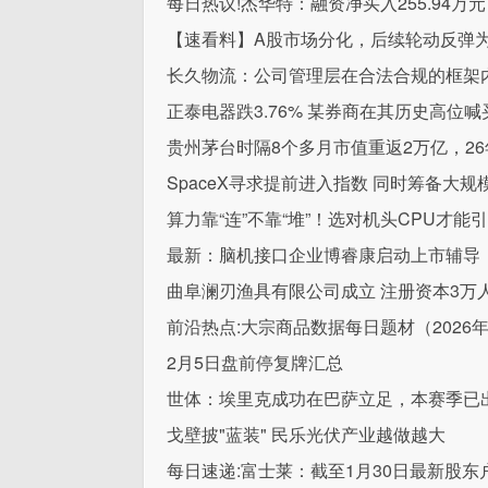
每日热议!杰华特：融资净买入255.94万元
【速看料】A股市场分化，后续轮动反弹
长久物流：公司管理层在合法合规的框架
正泰电器跌3.76% 某券商在其历史高位喊
贵州茅台时隔8个多月市值重返2万亿，26
SpaceX寻求提前进入指数 同时筹备大规模
算力靠“连”不靠“堆”！选对机头CPU才能
最新：脑机接口企业博睿康启动上市辅导
曲阜澜刃渔具有限公司成立 注册资本3万
前沿热点:大宗商品数据每日题材（2026年2
2月5日盘前停复牌汇总
世体：埃里克成功在巴萨立足，本赛季已出
戈壁披"蓝装" 民乐光伏产业越做越大
每日速递:富士莱：截至1月30日最新股东户