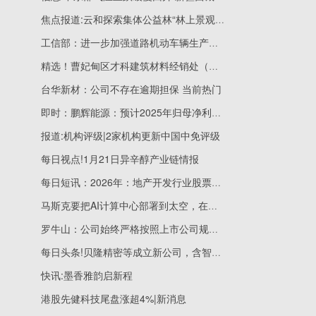
焦点报道:云和探索集体公益林“林上景观权”流转新路 林上景观打上价格标签
工信部：进一步加强道路机动车辆生产企业和产品准入管理
精选！曹妃甸区才科建筑材料经销处（个体工商户）成立 注册资本5万人民币
台华新材：公司不存在逾期担保 当前热门
即时：鹏辉能源：预计2025年归母净利润1.7亿元–2.3亿元，同比扭亏
报道:机构评级|2家机构更新中国中免评级
每日视点!1月21日异辛醇产业链情报
每日短讯：2026年：地产开发行业股票龙头（有三家）
马斯克要把AI计算中心部署到太空，在四五年内，在太空运行大规模AI将比地面更划算
罗牛山：公司始终严格按照上市公司规范进行运营管理，确保与各关联方在人员、资产、业务等方面保持清晰独立
每日头条!贝隆精密等成立新公司，含智能机器人业务
快讯:墨香雅韵启新程
港股先健科技尾盘涨超4%|新消息