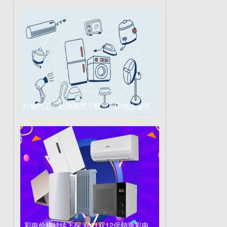
打破代工、贴牌模式！欧洲小家电企业开...
彩电价格持续下探 双11双12促销季彩电...