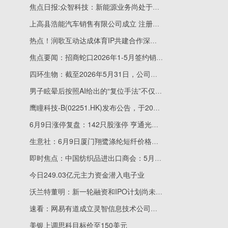
焦点日报:众智科技：新能源业务尚处于市场拓展初期
上高县浩能汽车销售有限公司成立 注册资本10万人民币
热点！润歌互动达成体育IP共建合作深化体育+AI数位化运营布局
焦点要闻：招商蛇口2026年1-5月签约销售金额760.35亿元
四环生物：截至2026年5月31日，公司股东人数为88410_今亮点
男子眩晕后按照AI给出的“复位手法”不仅没改善反加重 医生提醒：别乱用！
鹰瞳科技-B(02251.HK)发布公告，于2026年6月9日斥资4.94万港元回购4300股_新视野
6月9日涨停复盘：142只股涨停 亨通光电6天3板
生意社：6月9日厦门翔鹭涤纶短纤价格上调 每日精选
即时焦点：中国纺织品进出口商会：5月纺织服装出口环比回升 同比微降
今日249.03亿元主力资金潜入电子业
沃兰特董明：新一轮融资和IPO计划尚未决策
速看：网易有道成立灵智信息技术公司，含多项AI业务
美银上调思科目标价至150美元