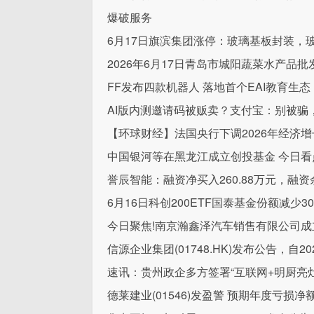
爆破服务
6月17日旗滨集团涨停：玻璃基板封装，
2026年6月17日青岛市城阳蔬菜水产品
FF发布四款机器人 落地首个EAI教育生态
AI版内测邀请码被贩卖？支付宝：别被骗
【环球财经】法国央行下调2026年经济增长
中国银河等在黑龙江成立创投基金 今日看
誉辰智能：融资净买入260.88万元，融资余
6月16日科创200ETF国泰基金份额减
今日聚焦!南京瀚鑫泽汽车销售有限公司成立
信源企业集团(01748.HK)发布公告，自
速讯：贵州政企多方签署“互联网+明厨亮
德莱建业(01546)发盈警 预期年度亏损