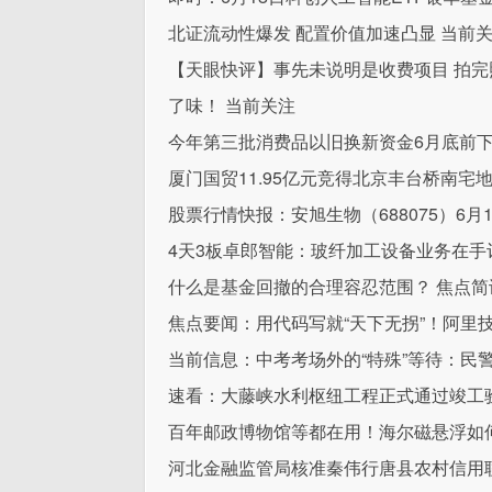
北证流动性爆发 配置价值加速凸显 当前
【天眼快评】事先未说明是收费项目 拍完照
了味！ 当前关注
今年第三批消费品以旧换新资金6月底前
厦门国贸11.95亿元竞得北京丰台桥南宅地 
股票行情快报：安旭生物（688075）6月1
4天3板卓郎智能：玻纤加工设备业务在手
什么是基金回撤的合理容忍范围？ 焦点简
焦点要闻：用代码写就“天下无拐”！阿里技
当前信息：中考考场外的“特殊”等待：民
速看：大藤峡水利枢纽工程正式通过竣工
百年邮政博物馆等都在用！海尔磁悬浮如何
河北金融监管局核准秦伟行唐县农村信用