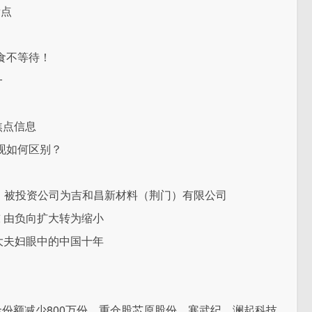
看点
食不等待！
一
焦点信息
现如何区别？
投资，被投资公司为吉和昌新材料（荆门）有限公司
元/吨 由负向扩大转为缩小
拿大夫妇眼中的中国十年
金份额减少800万份，重仓股芯原股份、寒武纪、澜起科技