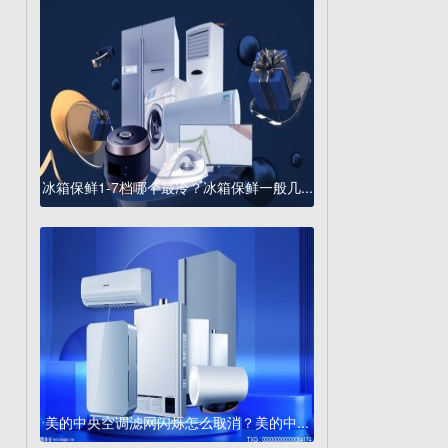
冰箱保鲜1-7档哪个最冷？冰箱保鲜一般几...
美的中央空调滤网闪烁怎么取消？美的中...