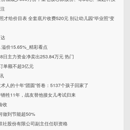
关注
才给价目表 全套底片收费520元 别让幼儿园“毕业照”变
下达
溢价15.65%_精彩看点
8日主力资金净卖出253.84万元 热门
订单额不超3亿元
讯
术人的十年“团圆”答卷：5137个孩子回家了
警牺牲11年，战友替他接女儿考试归来
验收
做到节能超50%
联社股份有限公司副主任任职资格