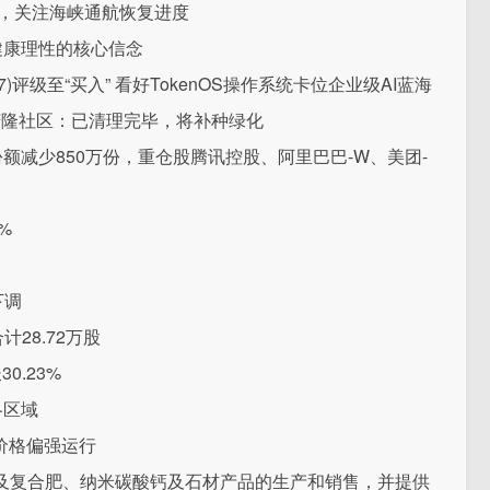
整，关注海峡通航恢复进度
健康理性的核心信念
)评级至“买入” 看好TokenOS操作系统卡位企业级AI蓝海
庆隆社区：已清理完毕，将补种绿化
份额减少850万份，重仓股腾讯控股、阿里巴巴-W、美团-
%
下调
28.72万股
.23%
各区域
价格偏强运行
及复合肥、纳米碳酸钙及石材产品的生产和销售，并提供