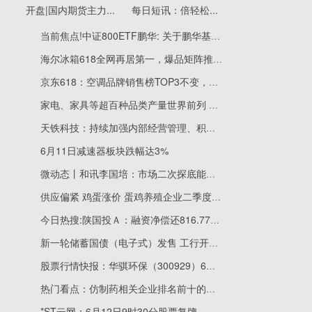
开盘|国内期货主力...
每日短讯：倍轻松...
当前焦点!中证800ETF鹏华: 关于鹏华基金管理有限公司旗下部分基金新增流动性服务商的公告
海尔冰箱618全网再居第一，爆品矩阵推动消费焕新
京东618：空调品牌销售榜TOP3不变，海尔多个爆款登第一
家电、家具等超百种品类产量世界前列 我国消费品工业持续向好
天铁科技：持续加强内部经营管理、积极拓展业务
6月11日减速器板块跌幅达3%
微动态丨和讯李国培：市场二次探底能否成功？
供应偏紧 鸡蛋涨价 蛋鸡养殖企业二季度盈利有望修复 观察
今日热搜:陕国投Ａ：融资净偿还816.77万元，融资余额7.23亿元
新一轮储蓄国债（电子式）发售 工行开通个人养老金账户购买渠道
股票行情快报：华骐环保（300929）6月10日主力资金净卖出68.44万元_视焦点讯
热门看点：仿制药相关企业排名前十的有哪些（3月25日成交额榜）
*ST云网：6月12日9时30分股票复牌