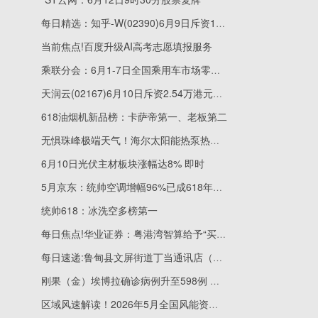
每日精选：知乎-W(02390)6月9日斥资13.22万美元回购12.56万股
当前焦点!百度升级AI高考志愿填报服务
乘联分会：6月1-7日全国乘用车市场零售22.8万辆，同比下降23%
天润云(02167)6月10日斥资2.54万港元回购8000股 焦点快报
618油烟机新品榜：卡萨帝第一、老板第二
无惧珠峰极端天气！海尔太阳能热泵热水器实现全天候热水自由
6月10日光伏主材板块涨幅达8% 即时
5月京东：统帅空调增幅96%已成618年轻人省电首选
统帅618：冰洗空多榜第一
每日焦点!华业证券：粤港湾智算给予“买入”评级 目标价23.08港元
每日速递:鲁甸县文屏街道丁当通讯店（个体工商户）成立 注册资本15万人民币
刚果（金）埃博拉确诊病例升至598例 每日热讯
区域风速解读！2026年5月全国风能资源评价报告出炉