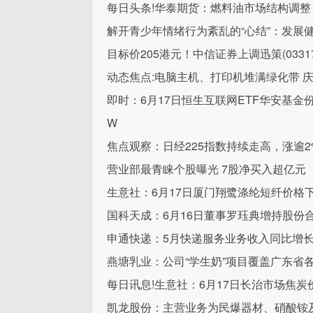
每日头条!华泰期货：燃料油市场结构调
解开青少年情绪行为紊乱的“心结”：发展
目标价205港元！中信证券上调迅策(03317
动态焦点:电脑主机、打印机堆满绿化带 
即时：6月17日恒生互联网ETF华安基金
W
焦点观察：日经225指数持续走高，涨逾2
营业部最青睐个股曝光 7股净买入超亿元
生意社：6月17日厦门翔鹭涤纶短纤价格
国科天成：6月16日董事罗珏典增持股份合计
申通快递：5月快递服务业务收入同比增长30
燕塘乳业：公司“学生奶”项目覆盖广东省
每日讯息!生意社：6月17日长治市场焦炭
凯龙股份：主营业务为民爆器材、硝酸铵