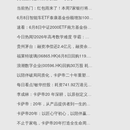
当前热门：红包雨来了！本周7家银行将分红共331亿
6月8日智能车ETF泰康基金份额增加100万份，重仓股宁德时代、比亚迪、立讯精密|重点聚焦
速看：6月8日中证2000ETF南方基金份额增加4800万份，重仓股炬光科技、亚翔集成、万邦达
今日热闻!2026年高考数学难度 学霸：三年高中白学了，学渣：三年啥也没学会
贵州茅台：融资净偿还2.4亿元，融资余额194.99亿元 焦点要闻
福莱特玻璃(06865.HK)6月8日回购119.60万股，耗资894.75万港元
浪潮数字企业(00596.HK)回购30万股 耗资86.65万港元_当前热门
以陪伴破局同质化，卡萨帝二十年重塑行业格局
每日看点!敏华控股：耗资741.92万港元回购200.00万股股份
李成林：卡萨帝20 年深耕，以原创定义全球高端冰箱标准
卡萨帝：20年，从产品提供者到一生的生活伙伴
卡萨帝20年：以匠心守初心，以陪伴赢人心
不止于家电，卡萨帝20年打造全生命周期的家的陪伴