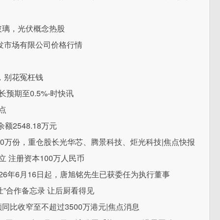
玻璃，光伏概念热股
批发市场有限公司价格行情
，别花冤枉钱
预期至0.5%-时快讯
点
额2548.18万元
少300万份，重仓股长光华芯、腾景科技、炬光科技|焦点快报
 注册资本100万人民币
2026年6月16日起，唐旭铭先生已获委任为执行董事
灶”合作备忘录 让后厨看得见
净额同比收窄至不超过3500万港元|焦点消息