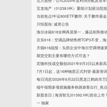
北方股份：公司2025年度利润分配及资
宝龙地产（01238.HK）重组计划获法院
当前焦点!中证800ETF鹏华: 关于鹏
川恒股份: 减资公告
海尔冰箱618全网再居第一，爆品矩阵推
京东618：空调品牌销售榜TOP3不变，
天猫618战报：头部企业中海尔空调增速
期货交割主要有哪些方式可选？
宏微科技成交额创2021年9月3日以来新高
7月1日起，这16种物质正式列管-最新资
每日消息!2026年6月22日黑龙江鹤岗
端午假期多项措施服务铁路旅客出行_焦
新股首日 | 海清智元(01392.HK)首挂
一 独家