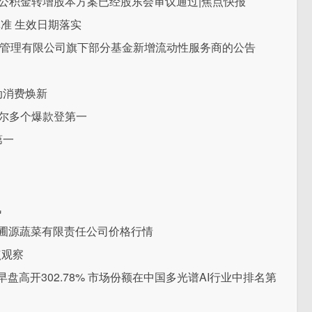
本公积金转增股本方案已经股东会审议通过|焦点快报
批准 生效日期落实
华基金管理有限公司旗下部分基金新增流动性服务商的公告
动消费焕新
海尔多个爆款登第一
第一
讯
市万圃源蔬菜有限责任公司价格行情
点观察
上市 早盘高开302.78% 市场份额在中国多光谱AI行业中排名第