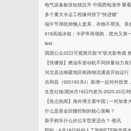
电气设备板块短线拉升 中国西电涨停 聚
多个重大水运工程缘何按下“快进键”
端午节用统帅懒人套系，衣物不用洗、美
618高端冰箱：卡萨帝再领跑，揽光又第
test
我国公众22日可观测月面“X”状光影奇观 
【快播报】燃油车发动机不同排量动力表
河北直达南疆地区铁路物流通道开始运行
吉和昌（920193.BJ）新增一起对外
生意社镍(期)6月19日均差为-2523.33
【焦点热闻】海外博主看中国 | 一对加
什么是基金回撤控制的核心策略？
新手购车什么价位车型更适合？-视讯
即时：6月18日科创人工智能ETF银华基