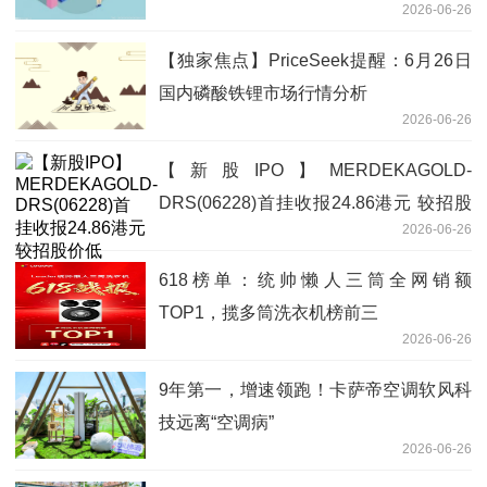
2026-06-26
【独家焦点】PriceSeek提醒：6月26日
国内磷酸铁锂市场行情分析
2026-06-26
【新股IPO】MERDEKAGOLD-
DRS(06228)首挂收报24.86港元 较招股
2026-06-26
价低6.54%
618榜单：统帅懒人三筒全网销额
TOP1，揽多筒洗衣机榜前三
2026-06-26
9年第一，增速领跑！卡萨帝空调软风科
技远离“空调病”
2026-06-26