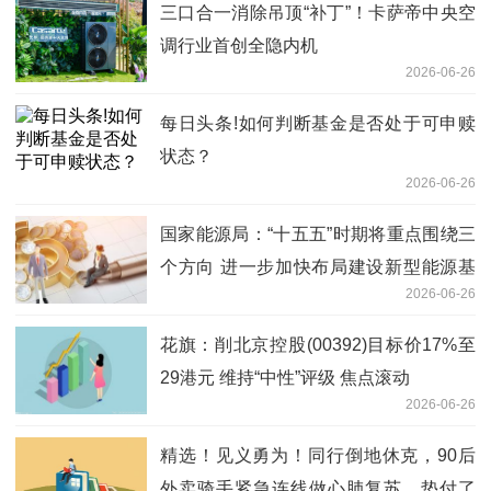
三口合一消除吊顶“补丁”！卡萨帝中央空
调行业首创全隐内机
2026-06-26
每日头条!如何判断基金是否处于可申赎
状态？
2026-06-26
国家能源局：“十五五”时期将重点围绕三
个方向 进一步加快布局建设新型能源基
2026-06-26
础设施_今日报
花旗：削北京控股(00392)目标价17%至
29港元 维持“中性”评级 焦点滚动
2026-06-26
精选！见义勇为！同行倒地休克，90后
外卖骑手紧急连线做心肺复苏，垫付了