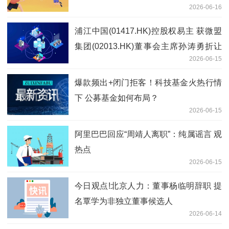
2026-06-16
浦江中国(01417.HK)控股权易主 获微盟
集团(02013.HK)董事会主席孙涛勇折让
2026-06-15
约72.25%提现金要约_今热点
爆款频出+闭门拒客！科技基金火热行情
下 公募基金如何布局？
2026-06-15
阿里巴巴回应“周靖人离职”：纯属谣言 观
热点
2026-06-15
今日观点!北京人力：董事杨临明辞职 提
名覃学为非独立董事候选人
2026-06-14