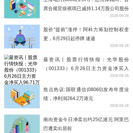
席合规官徐祺琪已减持1.14万股公司股份
2026-06-26
微头条
股价“提前”涨停！阿科力筹划控制权变
更，6月29日起停牌 速递
2026-06-26
最资讯丨股票行情快报：光华股份
（001333）6月26日主力资金净买入
2026-06-26
96.71万元
焦点热议:国联通信(08060)发布年度业
绩，净利润264.2万港元
2026-06-26
南向资金今日净卖出约25亿港元 阿里巴
巴遭卖出居前