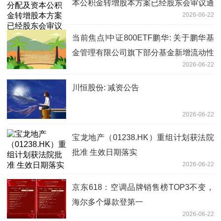
本公积金转增股本方案已经股东会审议通
2026-06-22
过|焦点快报
当前焦点!中证800ETF鹏华: 关于鹏华基
金管理有限公司旗下部分基金新增流动性
2026-06-22
服务商的公告
川恒股份: 减资公告
2026-06-22
宝龙地产（01238.HK）重组计划获法院
批准 生效日期落实
2026-06-22
京东618：空调品牌销售榜TOP3不变，
海尔多个爆款登第一
2026-06-22