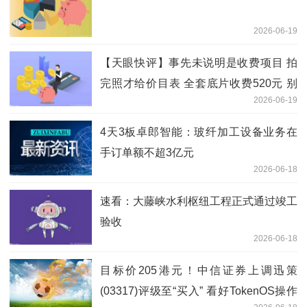
2026-06-19
【天眼快评】事先未说明是收费项目 拍
完照才给价目表 全套底片收费520元 别
2026-06-19
让幼儿园“毕业照”变了味！ 当前关注
4天3板卓郎智能：玻纤加工设备业务在
手订单额不超3亿元
2026-06-18
速看：大藤峡水利枢纽工程正式通过竣工
验收
2026-06-18
目标价205港元！中信证券上调迅策
(03317)评级至“买入” 看好TokenOS操作