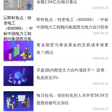
余额2.04亿元|每日看点
2026-06-25
即时焦点：特变电工（600089）：中标
中国电力工程顾问集团西北电力设计院有
2026-06-23
限公司采购项目，中标金额为1152.08万
元
黄金期货与黄金基金的交易成本谁更
低？|视点
2026-06-23
开盘|国内期货主力合约涨跌不一 沥青、
焦炭跌近3%
2026-06-23
每日短讯：倍轻松实控人马学军59.59万
股股份被司法冻结
2026-06-22