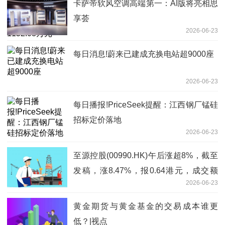
卡萨帝软风空调高端第一：AI版将亮相思
享荟
2026-06-23
每日消息!蔚来已建成充换电站超9000座
2026-06-23
每日播报!PriceSeek提醒：江西钢厂锰硅
招标定价落地
2026-06-23
至源控股(00990.HK)午后涨超8%，截至
发稿，涨8.47%，报0.64港元，成交额
2026-06-23
6942.22万港元
黄金期货与黄金基金的交易成本谁更
低？|视点