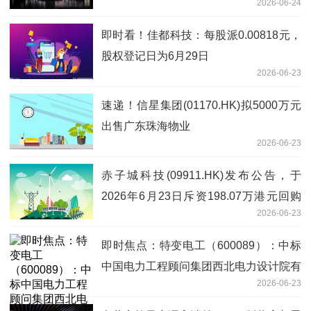
2026-06-24
即时看！佳都科技：每股派0.00818元，
股权登记日为6月29日
2026-06-23
速递！信星集团(01170.HK)拟5000万元
出售广东珠海物业
2026-06-23
赤子城科技(09911.HK)发布公告，于
2026年6月23日斥资198.07万港元回购
2026-06-23
24.6万股 当前热门
即时焦点：特变电工（600089）：中标
中国电力工程顾问集团西北电力设计院有
2026-06-23
限公司采购项目，中标金额为1152.08万
元