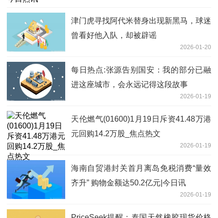
津门虎寻找阿代米替身出现新黑马，球迷
曾看好他入队，却被辟谣
2026-01-20
每日热点:张源告别国安：我的部分已融
进这座城市，会永远记得这段故事
2026-01-19
天伦燃气(01600)1月19日斥资41.48万港
元回购14.2万股_焦点热文
2026-01-19
海南自贸港封关首月离岛免税消费“量效
齐升” 购物金额达50.2亿元|今日讯
2026-01-19
PriceSeek提醒：泰国天然橡胶现货价格