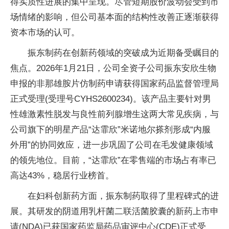
得实质性进展的集中呈现。尽管短期股价波动会受到市
场情绪的影响，但公司基本面的结构性改善正逐渐获得
资本市场的认可。
振东制药在创新药领域的突破成为近期备受瞩目的
焦点。2026年1月21日，公司全资子公司振东安欣生物
申报的非那雄胺片仿制药申请获得国家药品监督管理局
正式受理(受理号CYHS2600234)。该产品主要针对男
性雄激素性脱发与良性前列腺增生这两大常见疾病，与
公司旗下的明星产品“达霏欣”米诺地尔搽剂形成“内服
外用”的协同效应，进一步巩固了公司在毛发健康领域
的领先地位。目前，“达霏欣”在零售端的市场占有率已
高达43%，稳居行业榜首。
在妇科创新药方面，振东制药取得了里程碑式的进
展。其研发的阴道用乳杆菌二联活菌胶囊的新药上市申
请(NDA)已获国家药监局药品审评中心(CDE)正式受