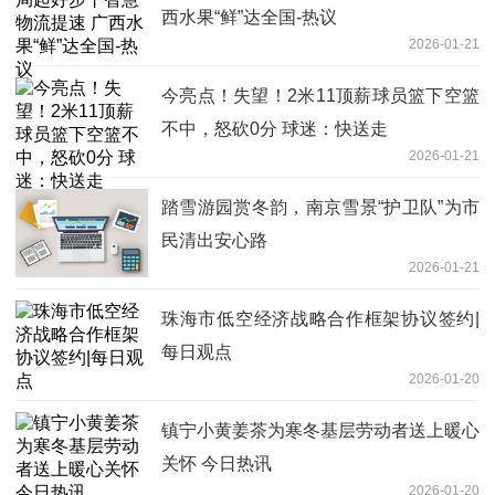
西水果“鲜”达全国-热议
2026-01-21
今亮点！失望！2米11顶薪球员篮下空篮
不中，怒砍0分 球迷：快送走
2026-01-21
踏雪游园赏冬韵，南京雪景“护卫队”为市
民清出安心路
2026-01-21
珠海市低空经济战略合作框架协议签约|
每日观点
2026-01-20
镇宁小黄姜茶为寒冬基层劳动者送上暖心
关怀 今日热讯
2026-01-20