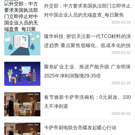
外交部：中方要求美国执法部门立即停止
对中国企业人员的无端盘查_每日聚焦
2026-02-02
隆华科技: 密切关注新一代TCO材料的演
进趋势 重点聚焦低铟化、低成本化的技
2026-02-02
术发展路径 讯息
聚焦矿业主业、推进产能升级 广东明珠
2025年净利润预增29-35倍
2026-02-02
春节焕新卡萨帝洗碗机：0元厨改、100
天不净则退
2026-02-02
卡萨帝厨电联合亮碟发起暖心行动