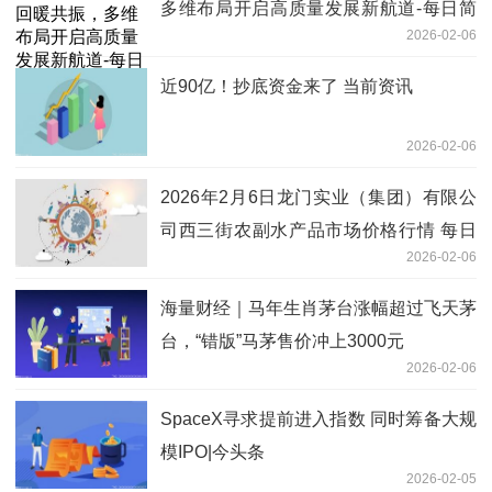
多维布局开启高质量发展新航道-每日简
2026-02-06
讯
近90亿！抄底资金来了 当前资讯
2026-02-06
2026年2月6日龙门实业（集团）有限公
司西三街农副水产品市场价格行情 每日
2026-02-06
观察
海量财经｜马年生肖茅台涨幅超过飞天茅
台，“错版”马茅售价冲上3000元
2026-02-06
SpaceX寻求提前进入指数 同时筹备大规
模IPO|今头条
2026-02-05