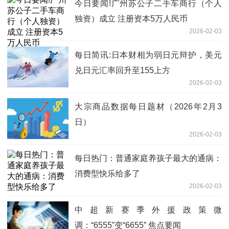
今日要闻!广州苏公子二手车商行（个人
独资）成立 注册资本5万人民币
2026-02-03
每日简讯:日本财相为弱日元辩护，美元
兑日元汇率回升至155上方
2026-02-03
大宗商品数据每日题材（2026年2月3
日）​
2026-02-03
每日热门：普通家庭养孩子最大的通病：
消费型快乐给多了
2026-02-03
中超新赛季外援政策微
调：“6555”变“6655” 焦点要闻