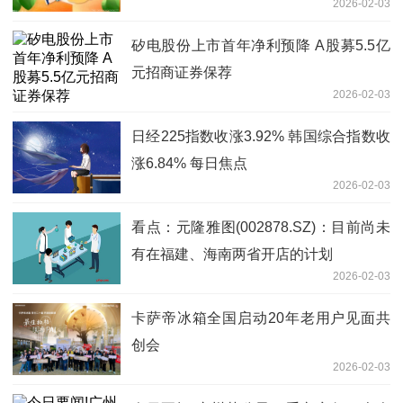
2026-02-03
类总财富增长100倍
矽电股份上市首年净利预降 A股募5.5亿
元招商证券保荐
2026-02-03
日经225指数收涨3.92% 韩国综合指数收
涨6.84% 每日焦点
2026-02-03
看点：元隆雅图(002878.SZ)：目前尚未
有在福建、海南两省开店的计划
2026-02-03
卡萨帝冰箱全国启动20年老用户见面共
创会
2026-02-03