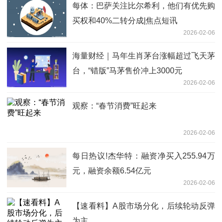
每体：巴萨关注比尔希利，他们有优先购
买权和40%二转分成|焦点短讯
2026-02-06
海量财经｜马年生肖茅台涨幅超过飞天茅
台，“错版”马茅售价冲上3000元
2026-02-06
观察：“春节消费”旺起来
2026-02-06
每日热议!杰华特：融资净买入255.94万
元，融资余额6.54亿元
2026-02-06
【速看料】A股市场分化，后续轮动反弹
为主