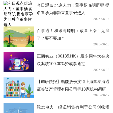
今日观点!北京人力：董事杨临明辞职 提
名覃学为非独立董事候选人
2026-06-14
百事通！和讯高璐明：放量上涨！见底
了？要不要加？
2026-06-13
正商实业（00185.HK）股东周年大会决
议案获100.00%赞成票通过
2026-06-13
【调研快报】赣能股份接待上海国泰海通
证券资产管理有限公司等18家机构调研
2026-06-12
绿发电力：绿证销售有利于公司创收增