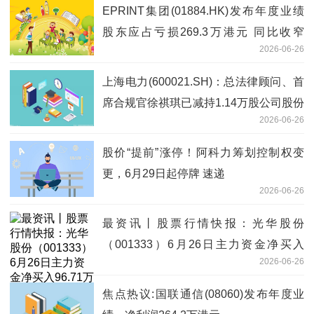
EPRINT集团(01884.HK)发布年度业绩
股东应占亏损269.3万港元 同比收窄
2026-06-26
56.07%
上海电力(600021.SH)：总法律顾问、首
席合规官徐祺琪已减持1.14万股公司股份
2026-06-26
微头条
股价“提前”涨停！阿科力筹划控制权变
更，6月29日起停牌 速递
2026-06-26
最资讯丨股票行情快报：光华股份
（001333）6月26日主力资金净买入
2026-06-26
96.71万元
焦点热议:国联通信(08060)发布年度业