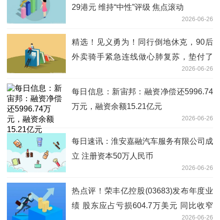
29港元 维持“中性”评级 焦点滚动
2026-06-26
精选！见义勇为！同行倒地休克，90后
外卖骑手紧急连线做心肺复苏，垫付了
2026-06-26
5000医药费
每日信息：新宙邦：融资净偿还5996.74
万元，融资余额15.21亿元
2026-06-26
每日速讯：淮安嘉融汽车服务有限公司成
立 注册资本50万人民币
2026-06-26
热点评！荣丰亿控股(03683)发布年度业
绩 股东应占亏损604.7万美元 同比收窄
2026-06-26