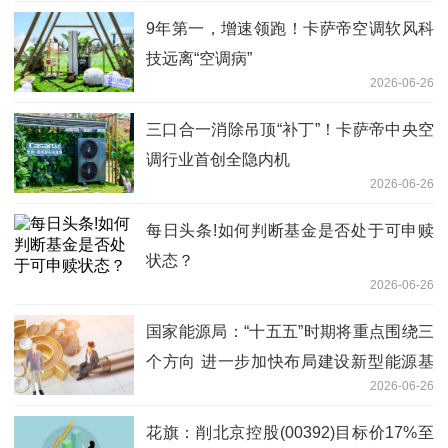
9年第一，增速领跑！卡萨帝空调软风科
技远离“空调病”
2026-06-26
三口合一消除吊顶“补丁”！卡萨帝中央空
调行业首创全隐内机
2026-06-26
每日头条!如何判断基金是否处于可申赎
状态？
2026-06-26
国家能源局：“十五五”时期将重点围绕三
个方向 进一步加快布局建设新型能源基
2026-06-26
础设施_今日报
花旗：削北京控股(00392)目标价17%至