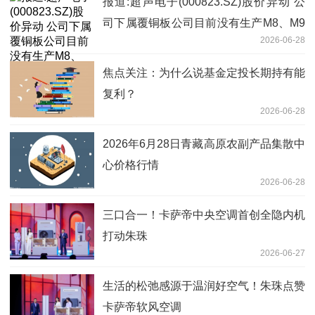
报道:超声电子(000823.SZ)股价异动 公
司下属覆铜板公司目前没有生产M8、M9
2026-06-28
覆铜板
焦点关注：为什么说基金定投长期持有能
复利？
2026-06-28
2026年6月28日青藏高原农副产品集散中
心价格行情
2026-06-28
三口合一！卡萨帝中央空调首创全隐内机
打动朱珠
2026-06-27
生活的松弛感源于温润好空气！朱珠点赞
卡萨帝软风空调