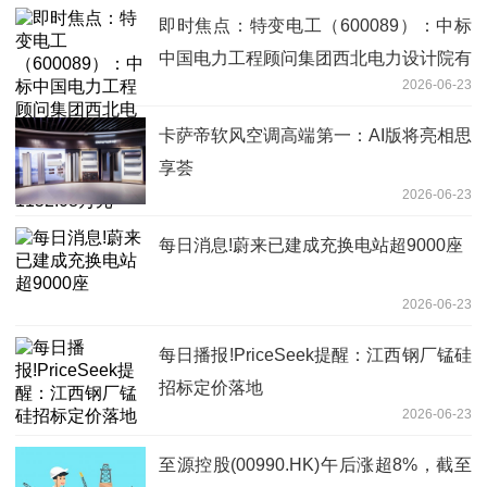
即时焦点：特变电工（600089）：中标
中国电力工程顾问集团西北电力设计院有
2026-06-23
限公司采购项目，中标金额为1152.08万
元
卡萨帝软风空调高端第一：AI版将亮相思
享荟
2026-06-23
每日消息!蔚来已建成充换电站超9000座
2026-06-23
每日播报!PriceSeek提醒：江西钢厂锰硅
招标定价落地
2026-06-23
至源控股(00990.HK)午后涨超8%，截至