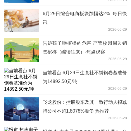
2026-06-29
6月29日综合电商板块跌幅达2%_每日快
讯
2026-06-29
告诉孩子嚼槟榔的危害 严管校园周边销
售槟榔（编读往来）-焦点观察
2026-06-29
当前看点!6月29日生意社不锈钢卷基准价
为14892.50元/吨
2026-06-29
飞龙股份：控股股东及其一致行动人拟减
持公司不超1.8078%股份 热推荐
2026-06-28