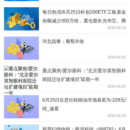
41.72%
每日热讯!6月25日科创200ETF工银基金
份额减少300万份，重仓股长光华芯、腾
2026-06-26
景科技、炬光科技
河北昌黎：葡萄丰收
2026-06-25
重点聚焦!爱尔眼科：“北京爱尔英智眼科
医院迁址扩建项目”延期一年
2026-06-25
6月25日生意社棕榈油市场基差为-228元/
吨_速看
2026-06-25
股票行情快报：视涯科技（688781）6月