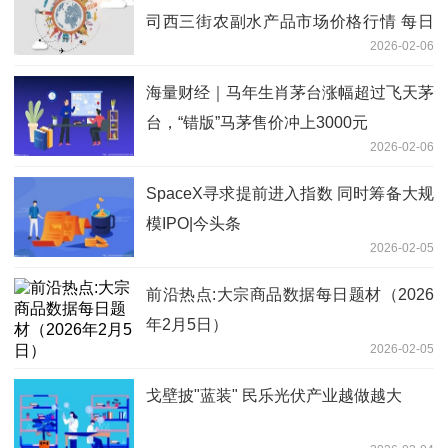
司西三街农副水产品市场价格行情 每日
2026-02-06
观察
海量财经｜马年生肖茅台涨幅超过飞天茅
台，“错版”马茅售价冲上3000元
2026-02-06
SpaceX寻求提前进入指数 同时筹备大规
模IPO|今头条
2026-02-05
前沿热点:大宗商品数据每日题材（2026
年2月5日）​
2026-02-05
戈壁披"蓝装" 民乐光伏产业越做越大