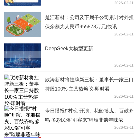
2026-02-11
楚江新材：公司及下属子公司累计对外担
保余额为人民币955878万元|快讯
2026-02-11
DeepSeek大模型更新
2026-02-11
欣涛新材将挂牌新三板：董事长一家三口
持股100% 主营热熔胶-即时看
2026-02-11
今日播报!“村晚”开演、花船摇曳、百鼓齐
鸣 多彩民俗“引客来”璀璨非遗年味浓
2026-02-11