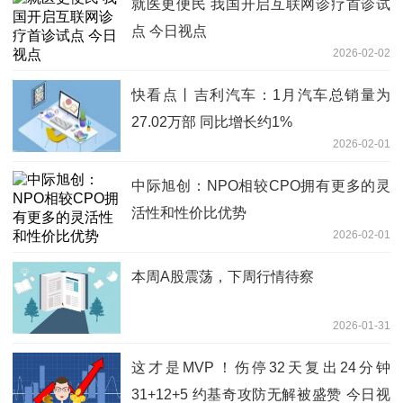
就医更便民 我国开启互联网诊疗首诊试
点 今日视点
2026-02-02
快看点丨吉利汽车：1月汽车总销量为
27.02万部 同比增长约1%
2026-02-01
中际旭创：NPO相较CPO拥有更多的灵
活性和性价比优势
2026-02-01
本周A股震荡，下周行情待察
2026-01-31
这才是MVP！伤停32天复出24分钟
31+12+5 约基奇攻防无解被盛赞 今日视