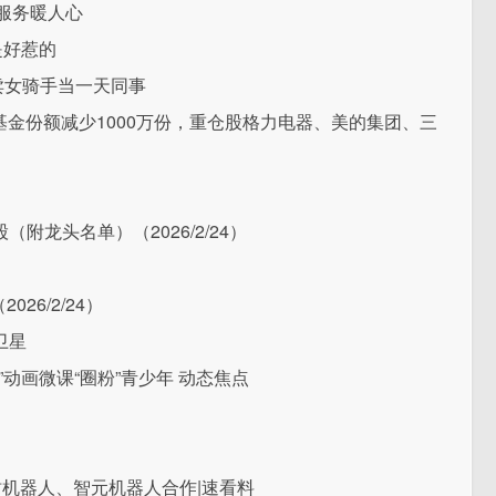
”服务暖人心
是好惹的
外卖女骑手当一天同事
F基金份额减少1000万份，重仓股格力电器、美的集团、三
附龙头名单）（2026/2/24）
26/2/24）
卫星
动画微课“圈粉”青少年 动态焦点
与宇树机器人、智元机器人合作|速看料