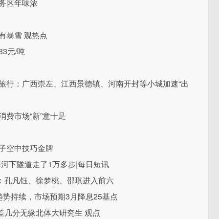
务区年味浓
有暴雪 观热点
33元/吨
旅行：广西崇左、江西景德镇、河南开封等小城加速“出
消费市场“新”意十足
女子空中技巧金牌
河下隧道走了1万多步|每日短讯
：孔凡钰、徐梦桃、邵琪进入前六
趋势持续，市场预期3月降息25基点
差几分无缘北体大研究生 观点