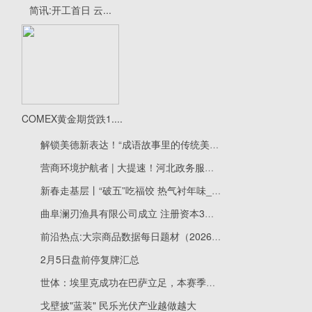
简讯:开工首日 云...
COMEX黄金期货跌1....
解锁美德新表达！“成语故事里的传统美德”动画微课“圈粉”青少年 动态焦点
营商环境护航者 | 大提速！河北政务服务开挂了！_今日观点
新春走基层丨“破五”吃福饺 热气衬年味_快资讯
曲阜澜刃渔具有限公司成立 注册资本3万人民币
前沿热点:大宗商品数据每日题材（2026年2月5日）​
2月5日盘前停复牌汇总
世体：埃里克成功在巴萨立足，本赛季已出场35次队内最多 通讯
戈壁披"蓝装" 民乐光伏产业越做越大