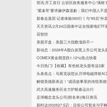
简讯:开工首日 云岩区政务服务中心“满格
“紧凑哥”要求赫伊森道歉：我们中国人不
新春走基层·记者体验360行丨与“95后”
天天资讯:2月24日国泰中证全指家电ET
花智控
美股开盘：美股三大指数涨跌不一
新动态：2026年A股白炭黑上市公司龙头股（
COMEX黄金期货跌1.12%|焦点快看
今日热门!【收藏】有色钒龙头股有这2家（20
头条焦点：马斯克设想从月球电磁弹射AI
解锁美德新表达！“成语故事里的传统美德”
武大高速服务区全力护航春运出行
足球概念龙头公司(附名单)|每日资讯
新时达(002527.SZ)：目前公司暂未