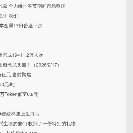
乱象 全力维护春节期间市场秩序
2月18日）
本金属17日普遍下跌
成19411.2万人次
龙头股！（2026/2/17）
万亿元 当前聚焦
0元/吨
oken低至0.8元
当传统纹样遇上生肖马
”拭尘埃的他们 收到了一份特别的礼物