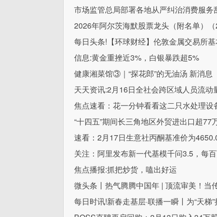
市场监管总局部署各地从严纠治消费服务
2026年阿尔茨海默股票龙头（附名单）（
每日头条!【环球财经】伦敦金属交易所基
信息:黄金重挫近3%，白银暴跌超5%
健康湘菜馆③｜“探花郎”的无油汤 新消息
天天资讯:2月16日全社会跨区域人员流动量完
焦点速看：花一分钟看看这二只水处理设备概念
“十四五”期间长三角地区外贸进出口超77
速看：2月17日生意社丙酮基准价为4650.0
关注：阿里发布新一代基模千问3.5，每百万T
焦点播报:抓把炒货，嗑出好运
微头条丨热气腾腾中国年 | 顶流审美！
每日时讯!新春走基层·联播一瞬丨为“天梯