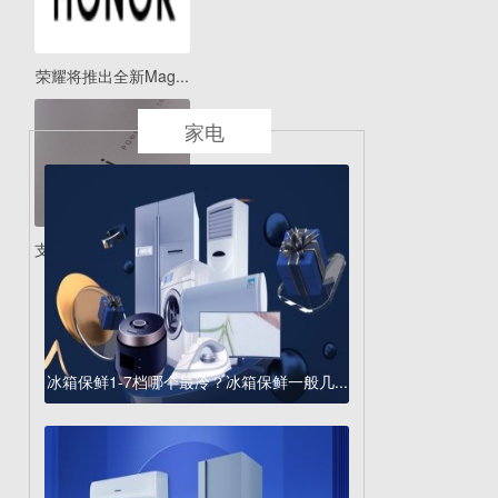
荣耀将推出全新Mag...
家电
支持67W快充!Redmi...
冰箱保鲜1-7档哪个最冷？冰箱保鲜一般几...