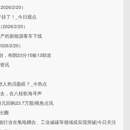
6/2/20）
开挂了！_今日观点
26/2/20）
生产的新能源客车下线
/2/20）
，布朗23分15板13助攻
快资讯
数人热泪盈眶？_今热点
声而去，在八桂歌海寻声
万港元回购23.7万股|视焦点讯
再出圈
26年氢能行业在氢电耦合、工业减碳等领域或实现突破|今日关注