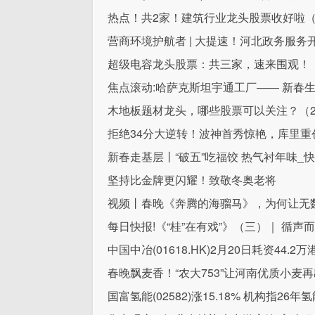
热点！共2家！建筑行业龙头股票收好啦（202
营商环境护航者 | 大提速！河北政务服务
超级电容龙头股票：共三家，速来围观！（20
焦点滚动:哈萨克斯坦宇通工厂—— 新春
木地板题材龙头，哪些股票可以关注？（2026
拒绝34分大逆转！波神首秀惊艳，库里重创
新春走基层丨“破五”吃福饺 热气衬年味_
坚持比金牌更闪耀！致敬冬奥老将
视频丨春晚《奔腾的海骝马》，为何让无
每日快报!《“桂”在有戏”》（三）｜ 循
中国中冶(01618.HK)2月20日耗资44.2
春晚飘麦香！“农大753”让河南优质小麦
国富氢能(02582)涨15.18% 机构指