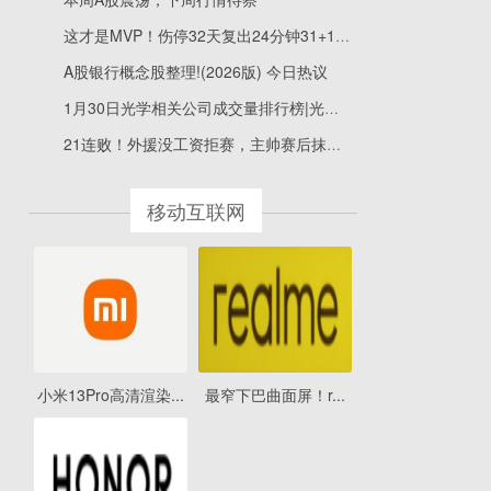
这才是MVP！伤停32天复出24分钟31+12+5 约基奇攻防无解被盛赞 今日视点
A股银行概念股整理!(2026版) 今日热议
1月30日光学相关公司成交量排行榜|光学排行榜
21连败！外援没工资拒赛，主帅赛后抹眼泪，名记提出“解套”办法
移动互联网
小米13Pro高清渲染...
最窄下巴曲面屏！r...