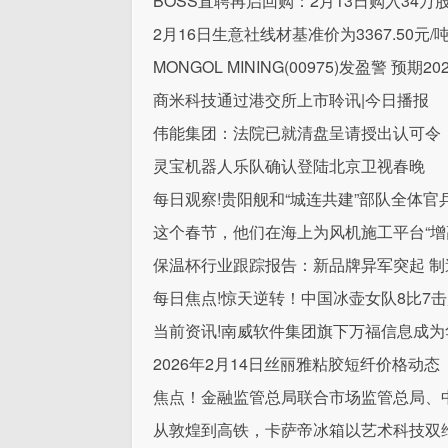
BOSS直聘再启回购：2月13日购入34万股
2月16日生意社线材基准价为3367.50元/
MONGOL MINING(00975)发盈警 预
商米科技通过港交所上市聆讯|今日播报
伟能集团：法院已就清盘呈请授出认可令
灵宝机器人乐队确认登陆北京卫视春晚
每日观察!贵阳舰和“城连共建”部队全体
这个春节，他们在海上为风机施工平台“增
保温杯行业跟踪报告：新品牌异军突起 制
每日焦点!惊天逆转！中国冰壶女队8比7
当前资讯!南威软件集团旗下万福信息成
2026年2月14日丝丽雅粘胶短纤价格动态
焦点！金融监管总局联合市场监管总局、
从敦煌到高铁，卡萨帝冰箱以艺术科技双