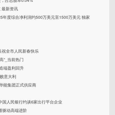
，占总股本0.04%
吨 最新资讯
期2025年度综合净利润约500万美元至1500万美元 独家
官兵祝全市人民新春快乐
高”_当前热门
造端盈利回升
击败意大利
为华能集团正式供应商
中国人民银行约谈6家出行平台企业
维驱动高端进阶