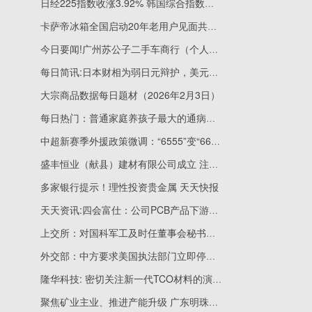
日经225指数收涨3.92% 韩国综合指数收涨6.84% 每日焦点
卡萨帝冰箱全国启动20年老用户见面共创会
今日要闻!广州苏公子二手车商行（个人独资）成立 注册资本5万人民币
每日简讯:日本财相为弱日元辩护，美元兑日元汇率回升至155上方
大宗商品数据每日题材（2026年2月3日）​
每日热门：普通家庭养孩子最大的通病：消费型快乐给多了
中超新赛季外援政策微调：“6555”变“6655” 焦点要闻
盛丰恒业（献县）建材有限公司成立 注册资本100万人民币
多家银行提示！理性投资贵金属 天天快报
天天资讯:四会富仕：公司PCB产品下游应用广泛
上交所：对国科军工及时任董事会秘书邓卫勇予以监管警示-每日热文
外交部：中方要求美国执法部门立即停止对中国企业人员的无端盘查_每日聚焦
隆华科技: 密切关注新一代TCO材料的演进趋势 重点聚焦低铟化、低成本化的技术发展路径 讯息
聚焦矿业主业、推进产能升级 广东明珠2025年净利润预增29-35倍