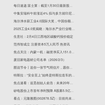
每日速递:富士莱：截至1月30日最新股东户数9742户，较上期减少3.06%
中集安瑞科午前涨近4% 拟与多方就印尼青山项目达成合作签约 看点
海尔净水获工业4.0国际大奖，中国份额第一
2025工业4.0奖揭晓：海尔水产业行业唯一上榜且上榜2座
生意社：2月4日江西地区碳酸钙报价稳定
范伟智成立 注册资本5万人民币 热资讯
焦点关注：内蒙一机：融资净买入151.04万元，融资余额7.07亿元
废旧家电题材公司名单（2026/2/3）
图说节令丨送你一张节气明信片，愿你的2026每个节气都如愿
特斯拉：“安全至上”始终是特斯拉造车的首要原则-焦点播报
焦点速看：追觅创始人俞浩：未来20年，推动人类生产力提高100倍，推动人类总财富增长100倍
矽电股份上市首年净利预降 A股募5.5亿元招商证券保荐
看点：元隆雅图(002878.SZ)：目前尚未有在福建、海南两省开店的计划