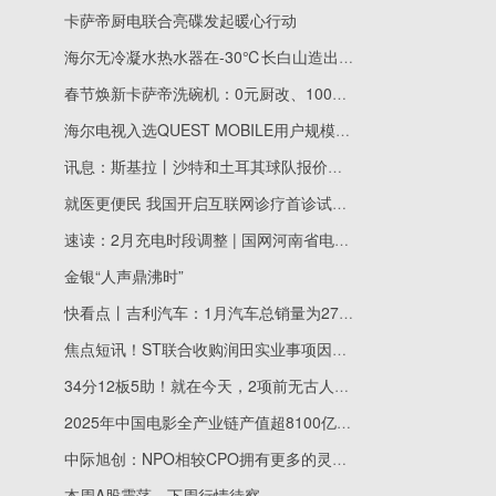
卡萨帝厨电联合亮碟发起暖心行动
海尔无冷凝水热水器在-30℃长白山造出户外温泉
春节焕新卡萨帝洗碗机：0元厨改、100天不净则退
海尔电视入选QUEST MOBILE用户规模TOP榜
讯息：斯基拉丨沙特和土耳其球队报价恩昆库
就医更便民 我国开启互联网诊疗首诊试点 今日视点
速读：2月充电时段调整 | 国网河南省电力公司关于2026年2月代理工商业用户购电价格的公告
金银“人声鼎沸时”
快看点丨吉利汽车：1月汽车总销量为27.02万部 同比增长约1%
焦点短讯！ST联合收购润田实业事项因财务资料过期遭上交所中止审核
34分12板5助！就在今天，2项前无古人的NBA纪录被弗拉格达成了
2025年中国电影全产业链产值超8100亿元的背后
中际旭创：NPO相较CPO拥有更多的灵活性和性价比优势
本周A股震荡，下周行情待察