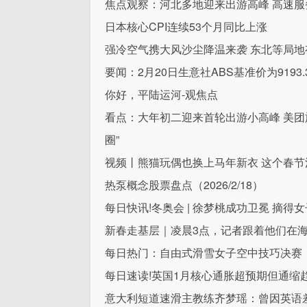
焦点观察：河北多地迎来出游高峰 高速服
日本核心CPI连续53个月同比上涨
强冷空气携大风沙尘降温来袭 东北等局地
要闻：2月20日生意社ABS基准价为9193.
你好，平陆运河-观焦点
看点：大年初二迎来首轮出游小高峰 美团
圈”
视频丨熊猫玩偶也换上马年新衣 这个春节
热泵概念股票盘点（2026/2/18）
每日快讯!冬奥会 | 徐梦桃成功卫冕 摘得
新春走基层｜凌晨3点，记者跟着他们在海
每日热门：自由式滑雪女子空中技巧决赛
每日速读!英国1月核心通胀超预期但通缩
意大利短道速滑主教练齐梦瑶：曾因英语