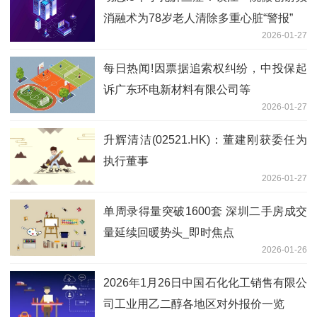
消融术为78岁老人清除多重心脏“警报”
2026-01-27
每日热闻!因票据追索权纠纷，中投保起
诉广东环电新材料有限公司等
2026-01-27
升辉清洁(02521.HK)：董建刚获委任为
执行董事
2026-01-27
单周录得量突破1600套 深圳二手房成交
量延续回暖势头_即时焦点
2026-01-26
2026年1月26日中国石化化工销售有限公
司工业用乙二醇各地区对外报价一览