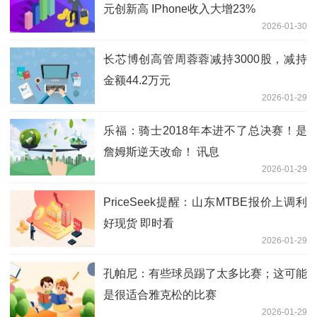
元创新高 IPhone收入大增23%
2026-01-30
长芯博创高管周蓉蓉减持3000股，减持
金额44.2万元
2026-01-29
乐福：骑士2018年本进不了总决赛！是
詹姆斯逆天改命！ 讯息
2026-01-29
PriceSeek提醒：山东MTBE报价上调利
好现货 即时看
2026-01-29
孔帕尼：有些球员踢了太多比赛；这可能
是很适合雅克松的比赛
2026-01-29