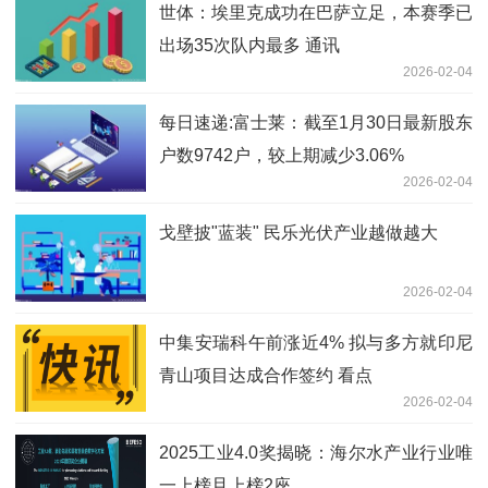
世体：埃里克成功在巴萨立足，本赛季已
出场35次队内最多 通讯
2026-02-04
每日速递:富士莱：截至1月30日最新股东
户数9742户，较上期减少3.06%
2026-02-04
戈壁披"蓝装" 民乐光伏产业越做越大
2026-02-04
中集安瑞科午前涨近4% 拟与多方就印尼
青山项目达成合作签约 看点
2026-02-04
2025工业4.0奖揭晓：海尔水产业行业唯
一上榜且上榜2座