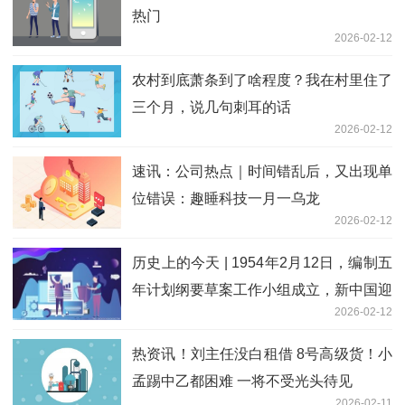
热门
2026-02-12
农村到底萧条到了啥程度？我在村里住了
三个月，说几句刺耳的话
2026-02-12
速讯：公司热点｜时间错乱后，又出现单
位错误：趣睡科技一月一乌龙
2026-02-12
历史上的今天 | 1954年2月12日，编制五
年计划纲要草案工作小组成立，新中国迎
2026-02-12
来第一个发展黄金期
热资讯！刘主任没白租借 8号高级货！小
孟踢中乙都困难 一将不受光头待见
2026-02-11