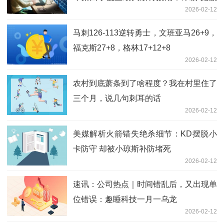
2026-02-12
大市”
马刺126-113逆转勇士，文班亚马26+9，
福克斯27+8，格林17+12+8
2026-02-12
农村到底萧条到了啥程度？我在村里住了
三个月，说几句刺耳的话
2026-02-12
美媒解析火箭错失绝杀细节：KD摆脱小
卡防守 却被小琼斯补防堵死
2026-02-12
速讯：公司热点｜时间错乱后，又出现单
位错误：趣睡科技一月一乌龙
2026-02-12