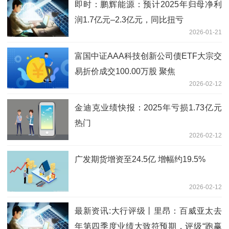
即时：鹏辉能源：预计2025年归母净利
润1.7亿元–2.3亿元，同比扭亏
2026-01-21
富国中证AAA科技创新公司债ETF大宗交
易折价成交100.00万股 聚焦
2026-02-12
金迪克业绩快报：2025年亏损1.73亿元
热门
2026-02-12
广发期货增资至24.5亿 增幅约19.5%
2026-02-12
最新资讯:大行评级丨里昂：百威亚太去
年第四季度业绩大致符预期，评级“跑赢