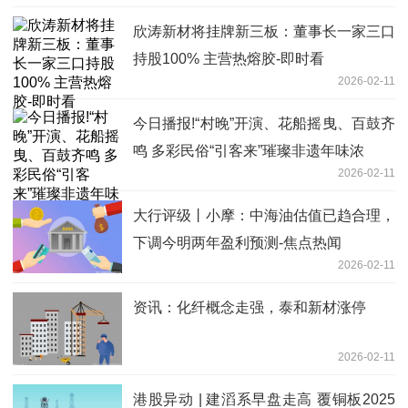
欣涛新材将挂牌新三板：董事长一家三口
持股100% 主营热熔胶-即时看
2026-02-11
今日播报!“村晚”开演、花船摇曳、百鼓齐
鸣 多彩民俗“引客来”璀璨非遗年味浓
2026-02-11
大行评级丨小摩：中海油估值已趋合理，
下调今明两年盈利预测-焦点热闻
2026-02-11
资讯：化纤概念走强，泰和新材涨停
2026-02-11
港股异动 | 建滔系早盘走高 覆铜板2025