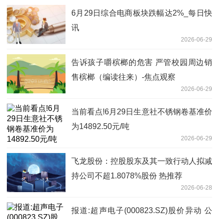
6月29日综合电商板块跌幅达2%_每日快
讯
2026-06-29
告诉孩子嚼槟榔的危害 严管校园周边销
售槟榔（编读往来）-焦点观察
2026-06-29
当前看点!6月29日生意社不锈钢卷基准价
为14892.50元/吨
2026-06-29
飞龙股份：控股股东及其一致行动人拟减
持公司不超1.8078%股份 热推荐
2026-06-28
报道:超声电子(000823.SZ)股价异动 公