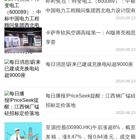
即时焦点：特变电工（600089）：中标
中国电力工程顾问集团西北电力设计院有
2026-06-23
限公司采购项目，中标金额为1152.08万
元
卡萨帝软风空调高端第一：AI版将亮相思
享荟
2026-06-23
每日消息!蔚来已建成充换电站超9000座
2026-06-23
每日播报!PriceSeek提醒：江西钢厂锰硅
招标定价落地
2026-06-23
至源控股(00990.HK)午后涨超8%，截至
发稿，涨8.47%，报0.64港元，成交额