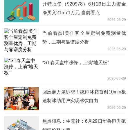
开特股份（920978）6月29日主力资金
净买入215.71万元-当前看点
2026-06-29
当前看点!美佳客全屋定制免费测量优
势，工期与靠谱度分析
2026-06-29
*ST春天盘中涨停，上演“地天板”
2026-06-29
回应超万条诉求！统帅冰箱首创10min极
速制冰助用户实现冰饮自由
2026-06-29
焦点讯息：生意社：6月29日华鲁恒升硫
酸铵价格下调