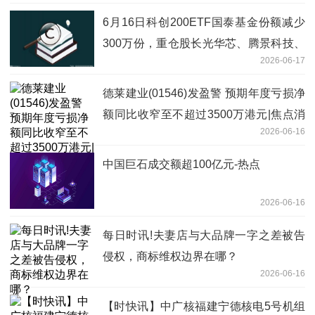
6月16日科创200ETF国泰基金份额减少
300万份，重仓股长光华芯、腾景科技、
2026-06-17
炬光科技|焦点快报
德莱建业(01546)发盈警 预期年度亏损净
额同比收窄至不超过3500万港元|焦点消
2026-06-16
息
中国巨石成交额超100亿元-热点
2026-06-16
每日时讯!夫妻店与大品牌一字之差被告
侵权，商标维权边界在哪？
2026-06-16
【时快讯】中广核福建宁德核电5号机组