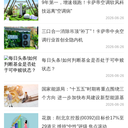
9年第一，增速领跑！卡萨帝空调软风科
技远离“空调病”
2026-06-26
三口合一消除吊顶“补丁”！卡萨帝中央空
调行业首创全隐内机
2026-06-26
每日头条!如何判断基金是否处于可申赎
状态？
2026-06-26
国家能源局：“十五五”时期将重点围绕三
个方向 进一步加快布局建设新型能源基
2026-06-26
础设施_今日报
花旗：削北京控股(00392)目标价17%至
29港元 维持“中性”评级 焦点滚动