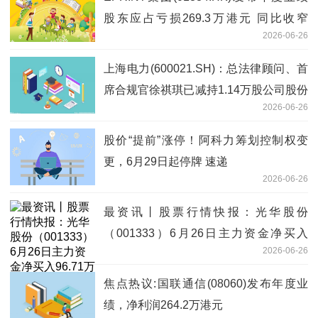
股东应占亏损269.3万港元 同比收窄
2026-06-26
56.07%
上海电力(600021.SH)：总法律顾问、首
席合规官徐祺琪已减持1.14万股公司股份
2026-06-26
微头条
股价“提前”涨停！阿科力筹划控制权变
更，6月29日起停牌 速递
2026-06-26
最资讯丨股票行情快报：光华股份
（001333）6月26日主力资金净买入
2026-06-26
96.71万元
焦点热议:国联通信(08060)发布年度业
绩，净利润264.2万港元