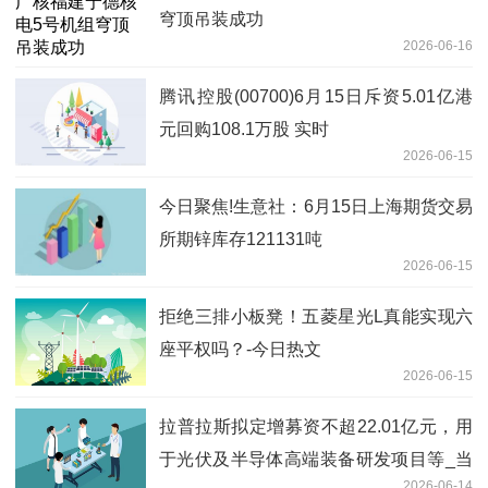
穹顶吊装成功
2026-06-16
腾讯控股(00700)6月15日斥资5.01亿港
元回购108.1万股 实时
2026-06-15
今日聚焦!生意社：6月15日上海期货交易
所期锌库存121131吨
2026-06-15
拒绝三排小板凳！五菱星光L真能实现六
座平权吗？-今日热文
2026-06-15
拉普拉斯拟定增募资不超22.01亿元，用
于光伏及半导体高端装备研发项目等_当
2026-06-14