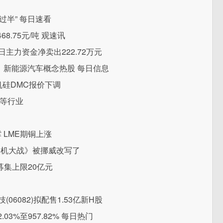
半” 每日速看
8.75元/吨 观速讯
日主力资金净卖出222.72万元
钛，新能源汽车概念热股 每日信息
有机硅DMC报价下调
工等行业
撑 LME期铜上涨
人机大战》被挪威改写了
募集上限20亿元
06082)拟配售1.53亿新H股
3%至957.82% 每日热门