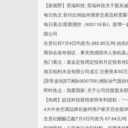
【新视野】奕瑞科技: 奕瑞科技关于股东
每日热文:首付比例如何测算交易流程需重
每日看点!星图测控（920116.BJ）
限公司
生意社锌7月4日均差为-285.85元/吨 
两协会发布倡议，事关情感陪伴人形机器人
热门看点：基金定投周定投和月定投有何
南京柏利木业有限公司成立 注册资本50
[异常波动]ST洲际(600759):洲际油
即时焦点：我爱我家: 关于公司控股股东
【热闻】皖仪科技获得发明专利授权：“一
4大中央空调品牌在扬州用户家开启全面
生意社醋酸乙酯7月3日均差为-57.84元/
恒坤新材：公司专注光刻材料、前驱体材