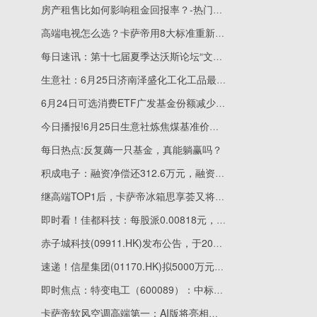
房产租售比如何影响租金回报率？-热门看点
高端电视怎么选？卡萨帝用8大标准重新定义好电视
每日速讯：第十七届夏季达沃斯论坛“文化之夜”精彩绽放
生意社：6月25日济南泽盛化工化工品最新价格_即时
6月24日可选消费ETF广发基金份额减少200万份，重仓股美的集团、比亚迪、格力电器
今日播报!6月25日生意社炼焦煤基准价为1911.25元/吨
每日热点:反复薅一只基金，真能躺赢吗？
积成电子：融资净偿还312.6万元，融资余额2.04亿元|每日看点
继高端TOP1后，卡萨帝冰箱思享荟又将全面升级
即时看！佳都科技：每股派0.00818元，股权登记日为6月29日
赤子城科技(09911.HK)发布公告，于2026年6月23日斥资198.07万港元回购24.6万股 当前热门
速递！信星集团(01170.HK)拟5000万元出售广东珠海物业
即时焦点：特变电工（600089）：中标中国电力工程顾问集团西北电力设计院有限公司采购项目，中标金额为1152.08万元
卡萨帝软风空调高端第一：AI版将亮相思享荟