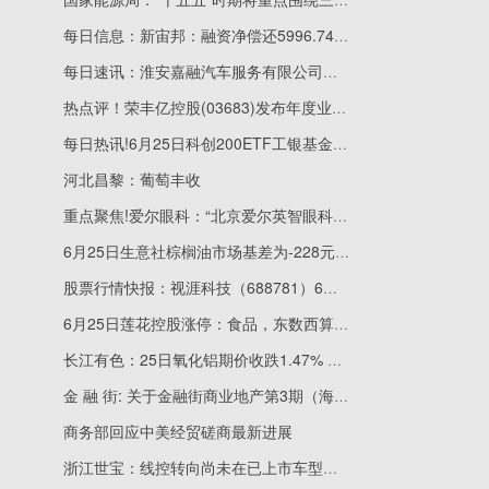
每日信息：新宙邦：融资净偿还5996.74万元，融资余额15.21亿元
每日速讯：淮安嘉融汽车服务有限公司成立 注册资本50万人民币
热点评！荣丰亿控股(03683)发布年度业绩 股东应占亏损604.7万美元 同比收窄41.72%
每日热讯!6月25日科创200ETF工银基金份额减少300万份，重仓股长光华芯、腾景科技、炬光科技
河北昌黎：葡萄丰收
重点聚焦!爱尔眼科：“北京爱尔英智眼科医院迁址扩建项目”延期一年
6月25日生意社棕榈油市场基差为-228元/吨_速看
股票行情快报：视涯科技（688781）6月25日主力资金净卖出2256.08万元
6月25日莲花控股涨停：食品，东数西算/算力，OpenClaw概念概念热股
长江有色：25日氧化铝期价收跌1.47% 下游采购谨慎-热点评
金 融 街: 关于金融街商业地产第3期（海伦中心）资产支持专项计划成立的公告
商务部回应中美经贸磋商最新进展
浙江世宝：线控转向尚未在已上市车型中广泛应用