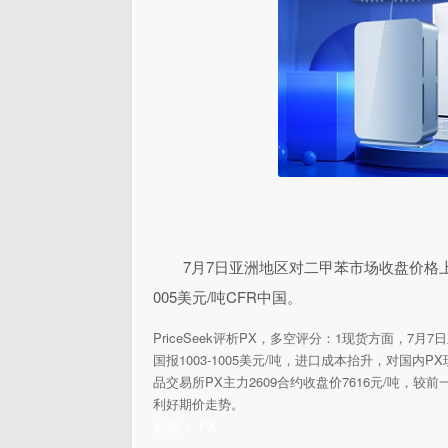
7月7日亚洲地区对二甲苯市场收盘价格上涨1
005美元/吨CFR中国。
PriceSeek评析PX，多空评分：1现货方面，7月7
国报1003-1005美元/吨，进口成本抬升，对国
品交易所PX主力2609合约收盘价7616元/吨，较
利好期价走势。
标签：
PX