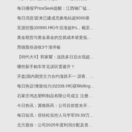
每日播报!PriceSeek提醒：江西钢厂锰硅招标定价落地
每日消息!蔚来已建成充换电站超9000座
至源控股(00990.HK)午后涨超8%，截至发稿，涨8.47%，报0.64港元，成交额6942.22万港元
黄金期货与黄金基金的交易成本谁更低？|视点
黑猫股份连收3个涨停板
【特约大V】郭家耀：连跌多日后出现超卖迹象 短期或有技术反弹
哪些新手购车常见误区需避开？
开盘|国内期货主力合约涨跌不一 沥青、焦炭跌近3%
每日热议!潍柴动力(02338.HK)获Wellington Management Group LLP增持218.04万股
石家庄鸿志塑料制品有限公司成立 注册资本20万人民币
今日热讯：冀衡医药：公司目前暂未开展市值管理相关工作
每日短讯：倍轻松实控人马学军59.59万股股份被司法冻结
北方股份：公司2025年度利润分配及资本公积金转增股本方案已经股东会审议通过|焦点快报