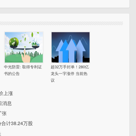
中光防雷: 取得专利证
超32万手封单！280亿
书的公告
龙头一字涨停 当前热
议
盘价上涨
日消息
扩张
合计38.24万股
长