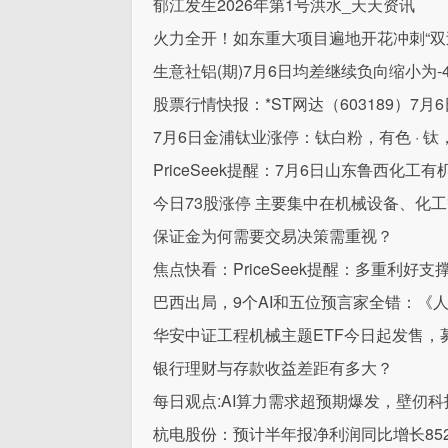
郁江发生2026年第1号洪水_天天资讯
火力全开！如东重大项目遍地开花冲刺“双过
生意社铝(期)7月6日均差继续负向缩小为-46
股票行情快报：*ST网达（603189）7月6
7月6日金浦钛业涨停：钛白粉，有色 · 
PriceSeek提醒：7月6日山东鲁西化工
今日73股涨停 主要集中在机械设备、化
保证金为何需要交易决策需重视？
焦点快看：PriceSeek提醒：多重利好支
巴西出局，9个AI和五位预言家全错：《
华安中证工程机械主题ETF今日起发售，
银行理财与存款收益差距有多大？
每日观点:AI算力需求超预期爆发，壁仞科技(
杭电股份：预计半年报净利润同比增长852.0