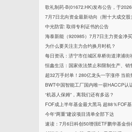
歌礼制药-B(01672.HK)发布公告，于20
7月7日北向资金最新动向（附十大成交股
中光防雷: 取得专利证书的公告
海泰新能（920985）7月7日主力资金净买入
为什么要关注主力合约换月时机？
每日资讯：济宁市任城区阜桥街道津浦街
恒鑫生活：国家依法禁止和限制生产、销
超32万手封单！280亿龙头一字涨停 当前
BWT中国智能工厂国内唯一获HACCP认
“机器人保姆”，离我们还有多远？
FOF成上半年基金最大黑马 超88％FOF
今年“两重”建设项目清单全部下达
速读：7月6日科创50增强ETF鹏华基金