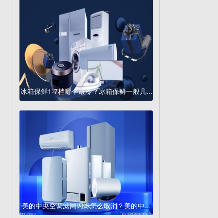
冰箱保鲜1-7档哪个最冷？冰箱保鲜一般几...
美的中央空调滤网闪烁怎么取消？美的中...