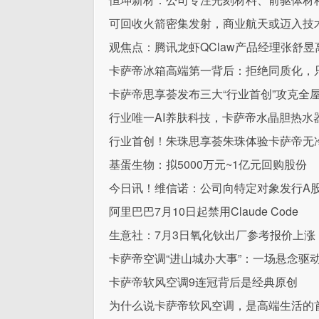
可回收火箭密集发射，商业航天或迈入技术验
观焦点：腾讯龙虾QClaw产品经理张舒昱
卡萨帝冰箱高端第一背后：拒绝同质化，
卡萨帝思享荟发布三大“行业首创”攻克全
行业唯一AI养肤科技，卡萨帝水晶胆热水
行业首创！朱珠思享荟朱珠体验卡萨帝无
基蛋生物：拟5000万元~1亿元回购股份
今日讯！维信诺：公司向特定对象发行A
阿里巴巴7月10日起禁用Claude Code
生意社：7月3日氧化钬出厂参考报价上涨
卡萨帝空调“进山城办大事”：一场悬念驱
卡萨帝软风空调9连冠背后是经典原创
为什么说卡萨帝软风空调，是高端生活的