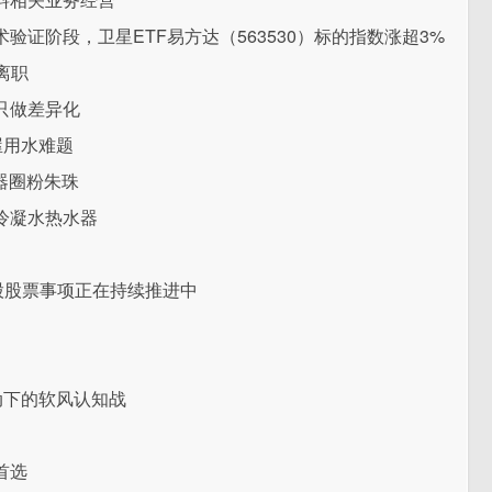
证阶段，卫星ETF易方达（563530）标的指数涨超3%
离职
只做差异化
屋用水难题
器圈粉朱珠
冷凝水热水器
股股票事项正在持续推进中
动下的软风认知战
首选