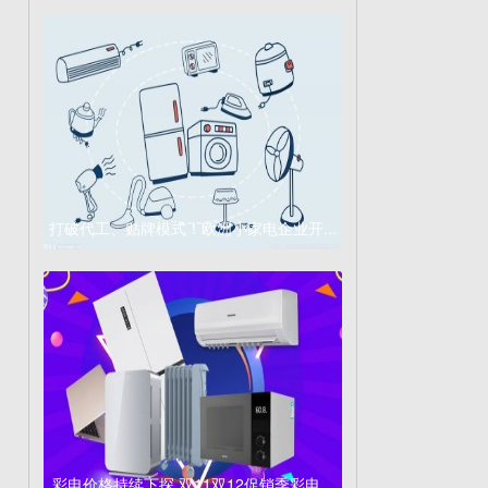
打破代工、贴牌模式！欧洲小家电企业开...
彩电价格持续下探 双11双12促销季彩电...