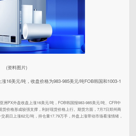
(资料图片)
6美元/吨，收盘价格为983-985美元/吨FOB韩国和1003-1
日亚洲PX外盘收盘上涨16美元/吨，FOB韩国报983-985美元/吨、CFR中
内PX现货价格形成较强支撑，利好现货价格上行。期货方面，7月7日郑州商
前一交易日上涨62元/吨，持仓量17.79万手，外盘上涨带动市场看涨情绪，