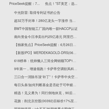
PriceSeek提醒：7...
焦点！*ST美芝：选...
中光防雷: 取得专利证书的公告
超32万手封单！280亿龙头一字涨停 当前热议
BWT中国智能工厂国内唯一获HACCP认证
南向资金今日净卖出约25亿港元 阿里巴巴遭卖出居前
【独家焦点】PriceSeek提醒：6月26日国内磷酸铁锂市场行情分析
【新股IPO】MERDEKAGOLD-DRS(06228)首挂收报24.86港元 较招股价低6.54%
618榜单：统帅懒人三筒全网销额TOP1，揽多筒洗衣机榜前三
9年第一，增速领跑！卡萨帝空调软风科技远离“空调病”
三口合一消除吊顶“补丁”！卡萨帝中央空调行业首创全隐内机
每日头条!如何判断基金是否处于可申赎状态？
精选！见义勇为！同行倒地休克，90后外卖骑手紧急连线做心肺复苏，垫付了5000医药费
花旗：削北京控股(00392)目标价17%至29港元 维持“中性”评级 焦点滚动
国家能源局：“十五五”时期将重点围绕三个方向 进一步加快布局建设新型能源基础设施_今日报