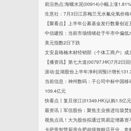
前沿热点:海螺水泥(00914)小幅上涨1.
生意社：7月3日江苏梅兰无水氟化氢价格
【聚看点】上半年公募基金发行数量创近
中信建投：当前市场情绪处于牛市中偏低
美元指数2日下跌
文安县咯楠木材经销部（个体工商户）成立
【播资讯】第七大道(00797.HK)7月2日
滚动:盐湖股份上半年净利润预计增长131.38
当前信息：神州数码：子公司中标中国移动
109.4亿元
快看点丨复旦张江(01349.HK)认购1.5
最资讯丨军信股份：聚焦主业推进垃圾焚
视焦点讯！大为股份拟通过简易定增募资不
卡萨帝智慧厨房合肥超级旗舰店开业，套购