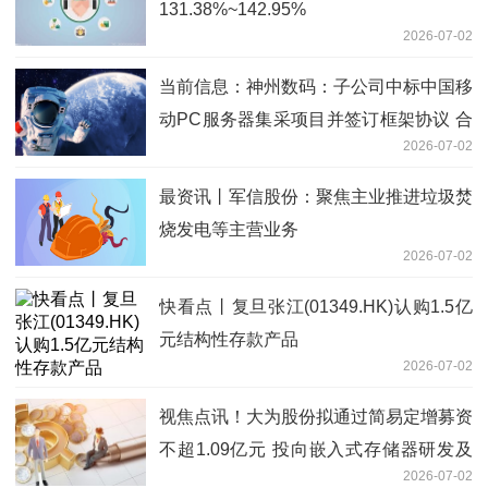
131.38%~142.95%
2026-07-02
当前信息：神州数码：子公司中标中国移
动PC服务器集采项目并签订框架协议 合
2026-07-02
计投标报价约109.4亿元
最资讯丨军信股份：聚焦主业推进垃圾焚
烧发电等主营业务
2026-07-02
快看点丨复旦张江(01349.HK)认购1.5亿
元结构性存款产品
2026-07-02
视焦点讯！大为股份拟通过简易定增募资
不超1.09亿元 投向嵌入式存储器研发及
2026-07-02
产业化项目