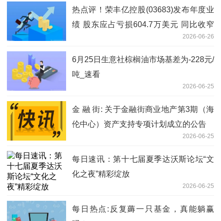
热点评！荣丰亿控股(03683)发布年度业
绩 股东应占亏损604.7万美元 同比收窄
2026-06-26
41.72%
6月25日生意社棕榈油市场基差为-228元/
吨_速看
2026-06-25
金 融 街: 关于金融街商业地产第3期（海
伦中心）资产支持专项计划成立的公告
2026-06-25
每日速讯：第十七届夏季达沃斯论坛“文
化之夜”精彩绽放
2026-06-25
每日热点:反复薅一只基金，真能躺赢