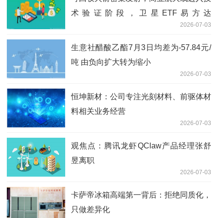
术验证阶段，卫星ETF易方达
2026-07-03
（563530）标的指数涨超3%
生意社醋酸乙酯7月3日均差为-57.84元/
吨 由负向扩大转为缩小
2026-07-03
恒坤新材：公司专注光刻材料、前驱体材
料相关业务经营
2026-07-03
观焦点：腾讯龙虾QClaw产品经理张舒
昱离职
2026-07-03
卡萨帝冰箱高端第一背后：拒绝同质化，
只做差异化