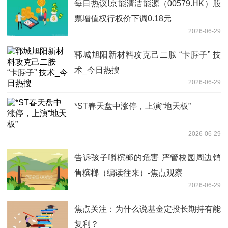
每日热议!京能清洁能源（00579.HK）股
票增值权行权价下调0.18元
2026-06-29
郓城旭阳新材料攻克己二胺 “卡脖子” 技
术_今日热搜
2026-06-29
*ST春天盘中涨停，上演“地天板”
2026-06-29
告诉孩子嚼槟榔的危害 严管校园周边销
售槟榔（编读往来）-焦点观察
2026-06-29
焦点关注：为什么说基金定投长期持有能
复利？