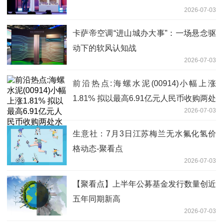
2026-07-03
卡萨帝空调“进山城办大事”：一场悬念驱
动下的软风认知战
2026-07-03
前沿热点:海螺水泥(00914)小幅上涨
1.81% 拟以最高6.91亿元人民币收购两处
2026-07-03
水泥资产
生意社：7月3日江苏梅兰无水氟化氢价
格动态-聚看点
2026-07-03
【聚看点】上半年公募基金发行数量创近
五年同期新高
2026-07-03