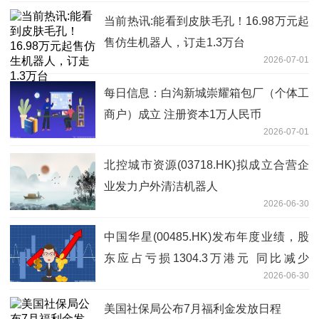
当前热讯:能看到皮肤毛孔！16.98万元起
售仿生机器人，订走1.3万台
2026-07-01
每日信息：白沟新城崇耀箱包厂（个体工
商户）成立 注册资本1万人民币
2026-07-01
北控城市资源(03718.HK)拟成立合营企
业发力户外清洁机器人
2026-06-30
中国华星(00485.HK)发布年度业绩，股
东应占亏损1304.3万港元 同比减少
2026-06-30
46.41%
美国社保局公布7月福利金发放日程