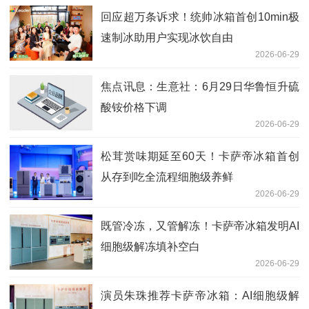
回应超万条诉求！统帅冰箱首创10min极
速制冰助用户实现冰饮自由
2026-06-29
焦点讯息：生意社：6月29日华鲁恒升硫
酸铵价格下调
2026-06-29
松茸赏味期延至60天！卡萨帝冰箱首创
从存到吃全流程细胞级养鲜
2026-06-29
既管冷冻，又管解冻！卡萨帝冰箱发明AI
细胞级解冻填补空白
2026-06-29
演员朱珠推荐卡萨帝冰箱：AI细胞级解