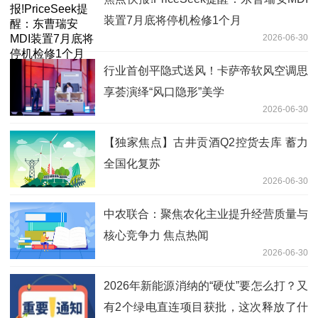
装置7月底将停机检修1个月
2026-06-30
行业首创平隐式送风！卡萨帝软风空调思
享荟演绎“风口隐形”美学
2026-06-30
【独家焦点】古井贡酒Q2控货去库 蓄力
全国化复苏
2026-06-30
中农联合：聚焦农化主业提升经营质量与
核心竞争力 焦点热闻
2026-06-30
2026年新能源消纳的“硬仗”要怎么打？又
有2个绿电直连项目获批，这次释放了什