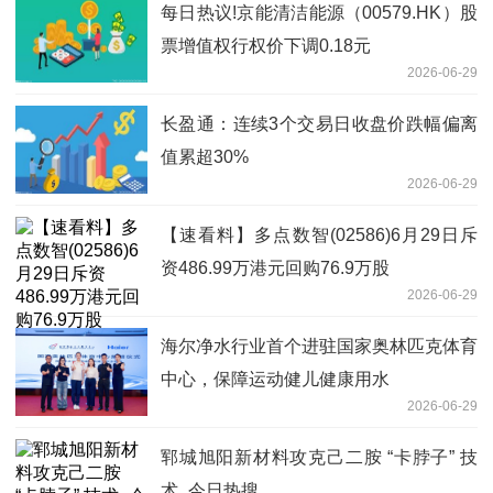
每日热议!京能清洁能源（00579.HK）股
票增值权行权价下调0.18元
2026-06-29
长盈通：连续3个交易日收盘价跌幅偏离
值累超30%
2026-06-29
【速看料】多点数智(02586)6月29日斥
资486.99万港元回购76.9万股
2026-06-29
海尔净水行业首个进驻国家奥林匹克体育
中心，保障运动健儿健康用水
2026-06-29
郓城旭阳新材料攻克己二胺 “卡脖子” 技
术_今日热搜