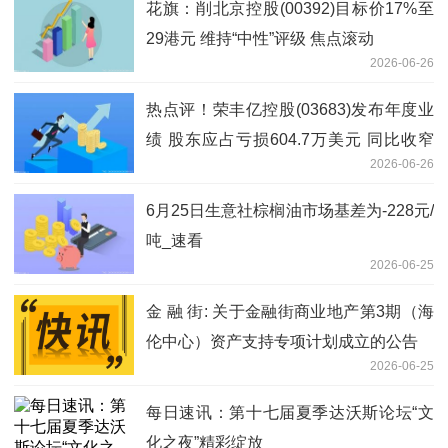
花旗：削北京控股(00392)目标价17%至
29港元 维持“中性”评级 焦点滚动
2026-06-26
热点评！荣丰亿控股(03683)发布年度业
绩 股东应占亏损604.7万美元 同比收窄
2026-06-26
41.72%
6月25日生意社棕榈油市场基差为-228元/
吨_速看
2026-06-25
金 融 街: 关于金融街商业地产第3期（海
伦中心）资产支持专项计划成立的公告
2026-06-25
每日速讯：第十七届夏季达沃斯论坛“文
化之夜”精彩绽放