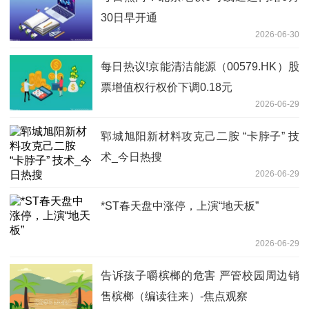
30日早开通
2026-06-30
每日热议!京能清洁能源（00579.HK）股
票增值权行权价下调0.18元
2026-06-29
郓城旭阳新材料攻克己二胺 “卡脖子” 技
术_今日热搜
2026-06-29
*ST春天盘中涨停，上演“地天板”
2026-06-29
告诉孩子嚼槟榔的危害 严管校园周边销
售槟榔（编读往来）-焦点观察