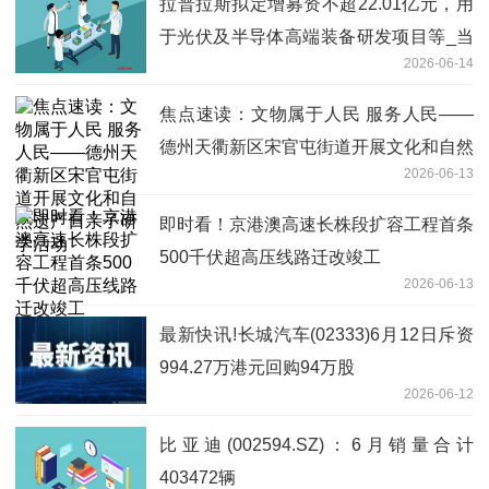
拉普拉斯拟定增募资不超22.01亿元，用
于光伏及半导体高端装备研发项目等_当
2026-06-14
前关注
焦点速读：文物属于人民 服务人民——
德州天衢新区宋官屯街道开展文化和自然
2026-06-13
遗产日亲子研学活动
即时看！京港澳高速长株段扩容工程首条
500千伏超高压线路迁改竣工
2026-06-13
最新快讯!长城汽车(02333)6月12日斥资
994.27万港元回购94万股
2026-06-12
比亚迪(002594.SZ)：6月销量合计
403472辆