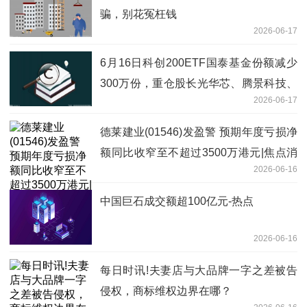
骗，别花冤枉钱
2026-06-17
6月16日科创200ETF国泰基金份额减少
300万份，重仓股长光华芯、腾景科技、
2026-06-17
炬光科技|焦点快报
德莱建业(01546)发盈警 预期年度亏损净
额同比收窄至不超过3500万港元|焦点消
2026-06-16
息
中国巨石成交额超100亿元-热点
2026-06-16
每日时讯!夫妻店与大品牌一字之差被告
侵权，商标维权边界在哪？