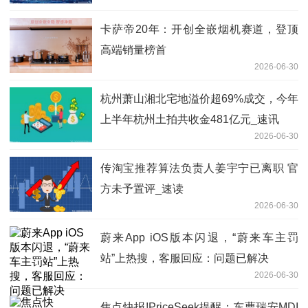
9.66万股
卡萨帝20年：开创全嵌烟机赛道，登顶
高端销量榜首
2026-06-30
杭州萧山湘北宅地溢价超69%成交，今年
上半年杭州土拍共收金481亿元_速讯
2026-06-30
传淘宝推荐算法负责人姜宇宁已离职 官
方未予置评_速读
2026-06-30
蔚来App iOS版本闪退，“蔚来车主罚
站”上热搜，客服回应：问题已解决
2026-06-30
焦点快报!PriceSeek提醒：东曹瑞安MDI