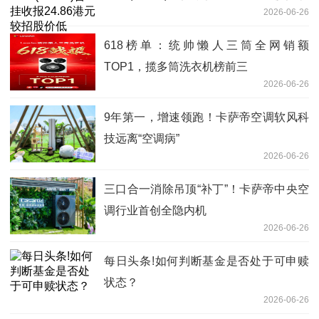
2026-06-26
价低6.54%
618榜单：统帅懒人三筒全网销额
TOP1，揽多筒洗衣机榜前三
2026-06-26
9年第一，增速领跑！卡萨帝空调软风科
技远离“空调病”
2026-06-26
三口合一消除吊顶“补丁”！卡萨帝中央空
调行业首创全隐内机
2026-06-26
每日头条!如何判断基金是否处于可申赎
状态？
2026-06-26