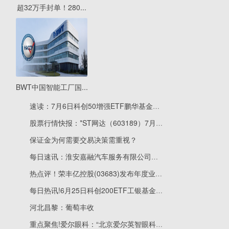
超32万手封单！280...
BWT中国智能工厂国...
速读：7月6日科创50增强ETF鹏华基金份额增加150万份，重仓股海光信息、寒武纪、中微公司
股票行情快报：*ST网达（603189）7月6日主力资金净卖出222.72万元
保证金为何需要交易决策需重视？
每日速讯：淮安嘉融汽车服务有限公司成立 注册资本50万人民币
热点评！荣丰亿控股(03683)发布年度业绩 股东应占亏损604.7万美元 同比收窄41.72%
每日热讯!6月25日科创200ETF工银基金份额减少300万份，重仓股长光华芯、腾景科技、炬光科技
河北昌黎：葡萄丰收
重点聚焦!爱尔眼科：“北京爱尔英智眼科医院迁址扩建项目”延期一年