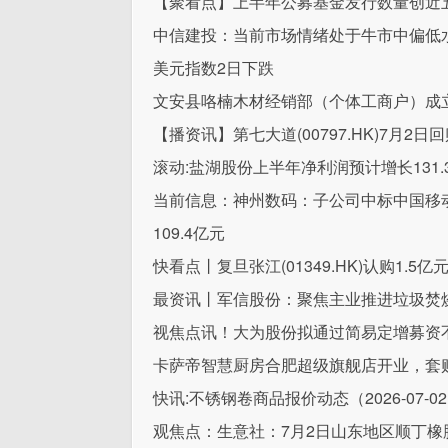
【聚看点】上半年公募基金发行数量创近
中信建投：当前市场情绪处于牛市中偏低
美元指数2日下跌
文安县咯楠木材经销部（个体工商户）成立
【播资讯】第七大道(00797.HK)7月2日
滚动:盐湖股份上半年净利润预计增长131.38
当前信息：神州数码：子公司中标中国移动
109.4亿元
快看点丨复旦张江(01349.HK)认购1.5
最资讯丨军信股份：聚焦主业推进垃圾焚
视焦点讯！大为股份拟通过简易定增募资不
卡萨帝智慧厨房合肥超级旗舰店开业，套购
快讯:不锈钢卷商品报价动态（2026-07-0
观焦点：生意社：7月2日山东地区顺丁橡