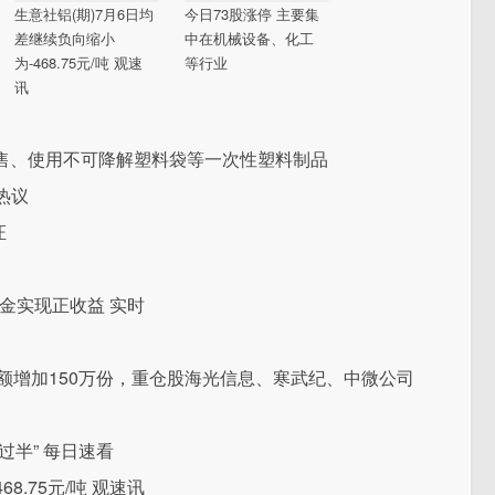
生意社铝(期)7月6日均
今日73股涨停 主要集
差继续负向缩小
中在机械设备、化工
为-468.75元/吨 观速
等行业
讯
售、使用不可降解塑料袋等一次性塑料制品
热议
证
基金实现正收益 实时
份额增加150万份，重仓股海光信息、寒武纪、中微公司
半” 每日速看
8.75元/吨 观速讯