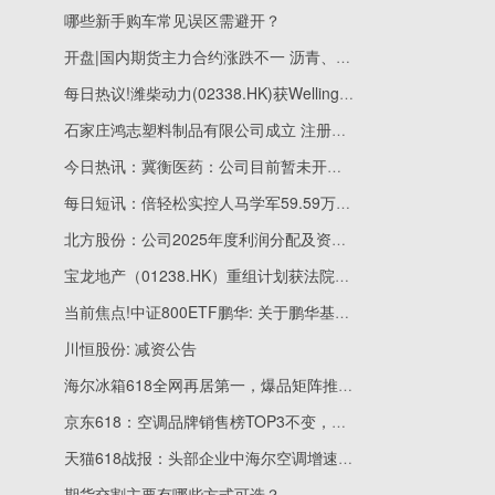
哪些新手购车常见误区需避开？
开盘|国内期货主力合约涨跌不一 沥青、焦炭跌近3%
每日热议!潍柴动力(02338.HK)获Wellington Management Group LLP增持218.04万股
石家庄鸿志塑料制品有限公司成立 注册资本20万人民币
今日热讯：冀衡医药：公司目前暂未开展市值管理相关工作
每日短讯：倍轻松实控人马学军59.59万股股份被司法冻结
北方股份：公司2025年度利润分配及资本公积金转增股本方案已经股东会审议通过|焦点快报
宝龙地产（01238.HK）重组计划获法院批准 生效日期落实
当前焦点!中证800ETF鹏华: 关于鹏华基金管理有限公司旗下部分基金新增流动性服务商的公告
川恒股份: 减资公告
海尔冰箱618全网再居第一，爆品矩阵推动消费焕新
京东618：空调品牌销售榜TOP3不变，海尔多个爆款登第一
天猫618战报：头部企业中海尔空调增速第一
期货交割主要有哪些方式可选？