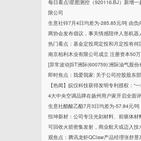
每日看点!星图测控（920116.BJ）
限公司
生意社锌7月4日均差为-285.85元/吨 
两协会发布倡议，事关情感陪伴人形机器人
热门看点：基金定投周定投和月定投有何
南京柏利木业有限公司成立 注册资本50
[异常波动]ST洲际(600759):洲际油
即时焦点：我爱我家: 关于公司控股股东
【热闻】皖仪科技获得发明专利授权：“一
4大中央空调品牌在扬州用户家开启全面
生意社醋酸乙酯7月3日均差为-57.84元/
恒坤新材：公司专注光刻材料、前驱体材
可回收火箭密集发射，商业航天或迈入技术验
观焦点：腾讯龙虾QClaw产品经理张舒昱