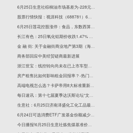
6月25日生意社棕榈油市场基差为-228元/吨_速看
股票行情快报：视涯科技（688781）6月25日主力资金净卖出2256.08万元
6月25日莲花控股涨停：食品，东数西算/算力，OpenClaw概念概念热股
长江有色：25日氧化铝期价收跌1.47% 下游采购谨慎-热点评
金 融 街: 关于金融街商业地产第3期（海伦中心）资产支持专项计划成立的公告
商务部回应中美经贸磋商最新进展
浙江世宝：线控转向尚未在已上市车型中广泛应用
房产租售比如何影响租金回报率？-热门看点
高端电视怎么选？卡萨帝用8大标准重新定义好电视
每日速讯：第十七届夏季达沃斯论坛“文化之夜”精彩绽放
生意社：6月25日济南泽盛化工化工品最新价格_即时
6月24日可选消费ETF广发基金份额减少200万份，重仓股美的集团、比亚迪、格力电器
今日播报!6月25日生意社炼焦煤基准价为1911.25元/吨