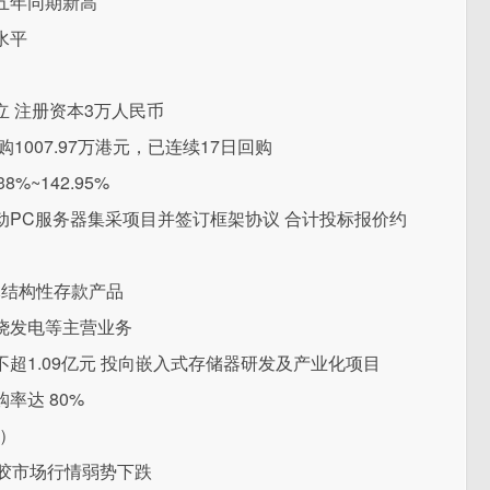
五年同期新高
水平
 注册资本3万人民币
回购1007.97万港元，已连续17日回购
%~142.95%
PC服务器集采项目并签订框架协议 合计投标报价约
亿元结构性存款产品
烧发电等主营业务
超1.09亿元 投向嵌入式存储器研发及产业化项目
率达 80%
2）
胶市场行情弱势下跌