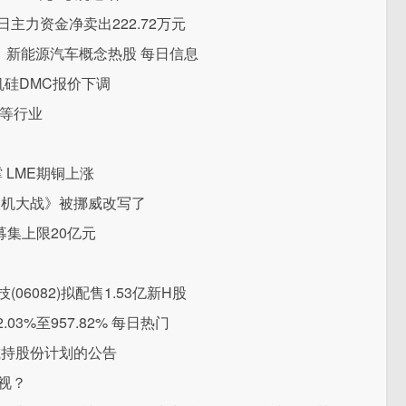
日主力资金净卖出222.72万元
钛，新能源汽车概念热股 每日信息
有机硅DMC报价下调
工等行业
撑 LME期铜上涨
人机大战》被挪威改写了
募集上限20亿元
06082)拟配售1.53亿新H股
3%至957.82% 每日热门
减持股份计划的公告
视？