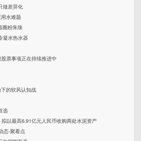
只做差异化
屋用水难题
器圈粉朱珠
冷凝水热水器
股股票事项正在持续推进中
动下的软风认知战
首选
81% 拟以最高6.91亿元人民币收购两处水泥资产
动态-聚看点