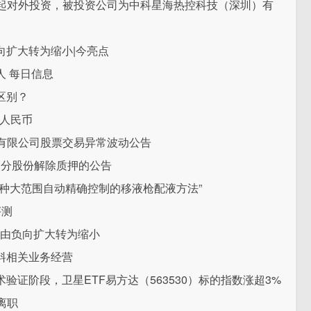
新增一起对外投资，被投资公司为中科星海热控科技（深圳）有
由负向扩大转为缩小|今亮点
 每日信息
区别？
万人民币
气股份有限公司股票交易异常波动公告
部分股份解除质押的公告
种大范围自动精确控制的移液枪配液方法”
评测
吨 由负向扩大转为缩小
料相关业务经营
证阶段，卫星ETF易方达（563530）标的指数涨超3%
离职