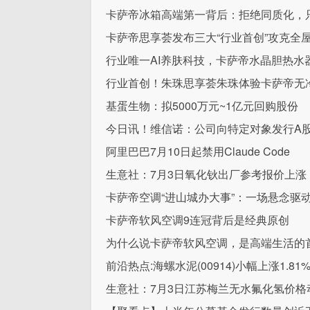
卡萨帝冰箱高端第一背后：拒绝同质化，
卡萨帝思享荟发布三大“行业首创”攻克全
行业唯一AI养肤科技，卡萨帝水晶胆热水
行业首创！朱珠思享荟朱珠体验卡萨帝无
基蛋生物：拟5000万元~1亿元回购股份
今日讯！维信诺：公司向特定对象发行A
阿里巴巴7月10日起禁用Claude Code
生意社：7月3日氧化钬出厂参考报价上涨
卡萨帝空调“进山城办大事”：一场悬念驱
卡萨帝软风空调9连冠背后是经典原创
为什么说卡萨帝软风空调，是高端生活的
前沿热点:海螺水泥(00914)小幅上涨1.
生意社：7月3日江苏梅兰无水氟化氢价格