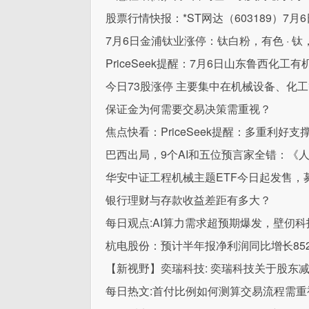
股票行情快报：*ST网达（603189）7月6
7月6日金浦钛业涨停：钛白粉，有色 · 
PriceSeek提醒：7月6日山东鲁西化工
今日73股涨停 主要集中在机械设备、化
保证金为何需要交易决策需重视？
焦点快看：PriceSeek提醒：多重利好支
巴西出局，9个AI和五位预言家全错：《
华安中证工程机械主题ETF今日起发售，
银行理财与存款收益差距有多大？
每日观点:AI算力需求超预期爆发，壁仞科技(
杭电股份：预计半年报净利润同比增长852.0
【新视野】奕瑞科技: 奕瑞科技关于股东
每日热文:首付比例如何测算交易流程需重