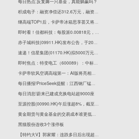
每日热点:反复薅一只基金，真能躺赢吗？
积成电子：融资净偿还312.6万元，融资余额2.04亿元|每日看点
继高端TOP1后，卡萨帝冰箱思享荟又将全面升级
即时看！佳都科技：每股派0.00818元，股权登记日为6月29日
赤子城科技(09911.HK)发布公告，于2026年6月23日斥资198.07万港元回购24.6万股 当前热门
速递！信星集团(01170.HK)拟5000万元出售广东珠海物业
即时焦点：特变电工（600089）：中标中国电力工程顾问集团西北电力设计院有限公司采购项目，中标金额为1152.08万元
卡萨帝软风空调高端第一：AI版将亮相思享荟
每日播报!PriceSeek提醒：江西钢厂锰硅招标定价落地
每日消息!蔚来已建成充换电站超9000座
至源控股(00990.HK)午后涨超8%，截至发稿，涨8.47%，报0.64港元，成交额6942.22万港元
黄金期货与黄金基金的交易成本谁更低？|视点
黑猫股份连收3个涨停板
【特约大V】郭家耀：连跌多日后出现超卖迹象 短期或有技术反弹