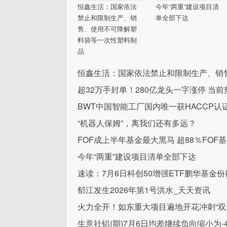
恒鑫生活：国家依法
今年“两重”建设项目清
禁止和限制生产、销
单全部下达
售、使用不可降解塑
料袋等一次性塑料制
品
恒鑫生活：国家依法禁止和限制生产、销
超32万手封单！280亿龙头一字涨停 当前
BWT中国智能工厂国内唯一获HACCP认
“机器人保姆”，离我们还有多远？
FOF成上半年基金最大黑马 超88％FOF
今年“两重”建设项目清单全部下达
速读：7月6日科创50增强ETF鹏华基金
郁江发生2026年第1号洪水_天天资讯
火力全开！如东重大项目遍地开花冲刺“双过
生意社铝(期)7月6日均差继续负向缩小为-46