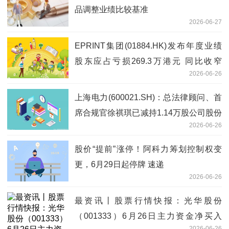
品调整业绩比较基准
2026-06-27
EPRINT集团(01884.HK)发布年度业绩
股东应占亏损269.3万港元 同比收窄
2026-06-26
56.07%
上海电力(600021.SH)：总法律顾问、首
席合规官徐祺琪已减持1.14万股公司股份
2026-06-26
微头条
股价“提前”涨停！阿科力筹划控制权变
更，6月29日起停牌 速递
2026-06-26
最资讯丨股票行情快报：光华股份
（001333）6月26日主力资金净买入
2026-06-26