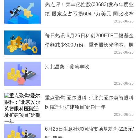
热点评！荣丰亿控股(03683)发布年度业
绩 股东应占亏损604.7万美元 同比收窄
2026-06-26
41.72%
每日热讯!6月25日科创200ETF工银基金
份额减少300万份，重仓股长光华芯、腾
2026-06-26
景科技、炬光科技
河北昌黎：葡萄丰收
2026-06-25
重点聚焦!爱尔眼科：“北京爱尔英智眼科
医院迁址扩建项目”延期一年
2026-06-25
6月25日生意社棕榈油市场基差为-228元/