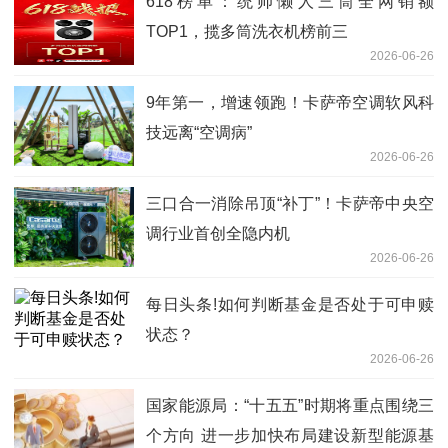
618榜单：统帅懒人三筒全网销额
TOP1，揽多筒洗衣机榜前三
2026-06-26
9年第一，增速领跑！卡萨帝空调软风科
技远离“空调病”
2026-06-26
三口合一消除吊顶“补丁”！卡萨帝中央空
调行业首创全隐内机
2026-06-26
每日头条!如何判断基金是否处于可申赎
状态？
2026-06-26
国家能源局：“十五五”时期将重点围绕三
个方向 进一步加快布局建设新型能源基