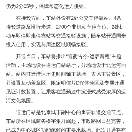
仍为2分05秒，保障常态化运力供给。
在接驳方面，车站外设有2处公交车停靠站、4条
接驳道路及慢行步道、2700个非机动车停车位、2处机
动车即停即走停靠站等交通接驳设施，随车站开通同步
投入使用，实现与周边区域顺畅接驳。
开通当日，车站将推出“通衢古今·运启新程”主题
活动，主场地设在通运门站站厅，分场地设于北运河西
站。站内打造漕运历史时间轴主题墙、古风主背景区，
并设置互动盖章区、限定明信片DIY体验区及专属开通
见证计数装置，让乘客在通勤途中沉浸式感受浓厚的运
河文化氛围。
通运门站是北京城市副中心的重要轨道交通节点。
车站所在区域商务楼宇集群崛起，市政路网日益完善，
已成为中心城区功能疏解的重要承载地。此次开通将有