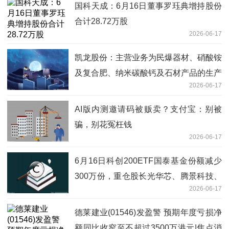
国科天成：6月16日董事罗珏典增持股份
合计28.72万股
2026-06-17
凯龙股份：主营业务为民爆器材、硝酸铵
及复合肥、纳米碳酸钙及石材产品的生产
2026-06-17
和销售，并提供爆破服务
AI版内测邀请码被贩卖？支付宝：别被
骗，别花冤枉钱
2026-06-17
6月16日科创200ETF国泰基金份额减少
300万份，重仓股长光华芯、腾景科技、
2026-06-17
炬光科技|焦点快报
德莱建业(01546)发盈警 预期年度亏损净
额同比收窄至不超过3500万港元|焦点消