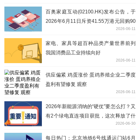
百奥家庭互动(02100.HK)发布公告，于
2026年6月11日斥资41.55万港元回购90
2026-06-11
万股|动态焦点
家电、家具等超百种品类产量世界前列
我国消费品工业持续向好
2026-06-11
供应偏紧 鸡蛋涨价 蛋鸡养殖企业二季度
盈利有望修复 观察
2026-06-11
2026年新能源消纳的“硬仗”要怎么打？又
有2个绿电直连项目获批，这次释放了什
2026-06-30
么信号？煤化工、新材料，谁更需要绿
电？
每日热门：北京地铁6号线通运门站6月