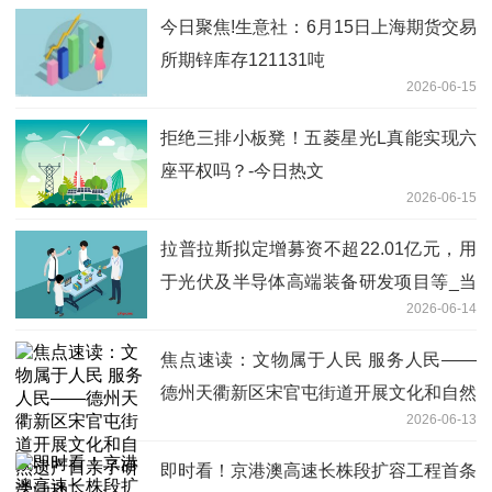
今日聚焦!生意社：6月15日上海期货交易
所期锌库存121131吨
2026-06-15
拒绝三排小板凳！五菱星光L真能实现六
座平权吗？-今日热文
2026-06-15
拉普拉斯拟定增募资不超22.01亿元，用
于光伏及半导体高端装备研发项目等_当
2026-06-14
前关注
焦点速读：文物属于人民 服务人民——
德州天衢新区宋官屯街道开展文化和自然
2026-06-13
遗产日亲子研学活动
即时看！京港澳高速长株段扩容工程首条