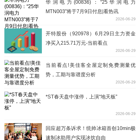
华润电力(00836)：“25华润电力
MTN003”将于7月9日付息|看热讯
2026-06-29
开特股份（920978）6月29日主力资金
净买入215.71万元-当前看点
2026-06-29
当前看点!美佳客全屋定制免费测量优
势，工期与靠谱度分析
2026-06-29
*ST春天盘中涨停，上演“地天板”
2026-06-29
回应超万条诉求！统帅冰箱首创10min极
速制冰助用户实现冰饮自由